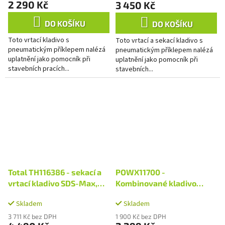
2 290 Kč
3 450 Kč
DO KOŠÍKU
DO KOŠÍKU
Toto vrtací kladivo s
Toto vrtací a sekací kladivo s
pneumatickým příklepem nalézá
pneumatickým příklepem nalézá
uplatnění jako pomocník při
uplatnění jako pomocník při
stavebních pracích...
stavebních...
Total TH116386 - sekací a
POWX11700 -
vrtací kladivo SDS-Max,
Kombinované kladivo
1600W
1050W SDS-Plus
Skladem
Skladem
3 711 Kč bez DPH
1 900 Kč bez DPH