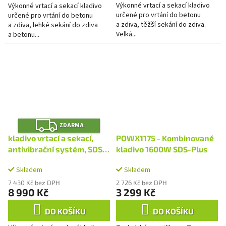
Výkonné vrtací a sekací kladivo
Výkonné vrtací a sekací kladivo
určené pro vrtání do betonu
určené pro vrtání do betonu
a zdiva, těžší sekání do zdiva.
a zdiva, lehké sekání do zdiva
Velká...
a betonu...
Z
ZDARMA
D
A
kladivo vrtací a sekací,
POWX1175 - Kombinované
R
M
antivibrační systém, SDS
kladivo 1600W SDS-Plus
A
MAX, 14J
Skladem
Skladem
7 430 Kč bez DPH
2 726 Kč bez DPH
8 990 Kč
3 299 Kč
DO KOŠÍKU
DO KOŠÍKU