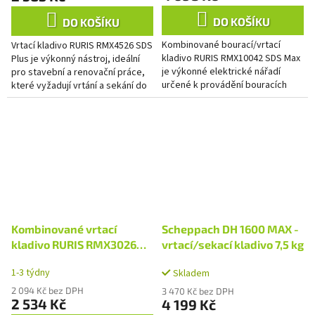
DO KOŠÍKU
DO KOŠÍKU
Kombinované bourací/vrtací
Vrtací kladivo RURIS RMX4526 SDS
kladivo RURIS RMX10042 SDS Max
Plus je výkonný nástroj, ideální
je výkonné elektrické nářadí
pro stavební a renovační práce,
určené k provádění bouracích
které vyžadují vrtání a sekání do
prací v různých tvrdých
tvrdých materiálů, jako je beton.
materiálech, jako je beton, zdivo
a...
Kombinované vrtací
Scheppach DH 1600 MAX -
kladivo RURIS RMX3026
vrtací/sekací kladivo 7,5 kg
SDS Plus
1-3 týdny
Skladem
2 094 Kč bez DPH
3 470 Kč bez DPH
2 534 Kč
4 199 Kč