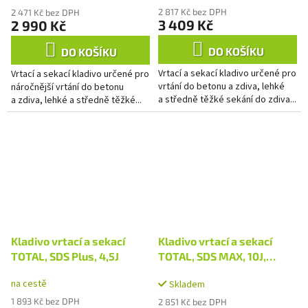
2 817 Kč bez DPH
2 471 Kč bez DPH
3 409 Kč
2 990 Kč
DO KOŠÍKU
DO KOŠÍKU
Vrtací a sekací kladivo určené pro
Vrtací a sekací kladivo určené pro
vrtání do betonu a zdiva, lehké
náročnější vrtání do betonu
a středně těžké sekání do zdiva...
a zdiva, lehké a středně těžké...
Kladivo vrtací a sekací
Kladivo vrtací a sekací
TOTAL, SDS Plus, 4,5J
TOTAL, SDS MAX, 10J,
industrial
na cestě
Skladem
1 893 Kč bez DPH
2 851 Kč bez DPH