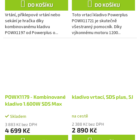
DO KOŠÍKU
DO KOŠÍKU
Vrtání, příklepové vrtání nebo
Toto vrtací kladivo Powerplus
sekání je hračka díky
POWX11721 je skutečně
kombinovanému kladivu
všestranný pomocník. Díky
POWX1197 od Powerplus o...
výkonnému motoru 1200...
POWX1179 - Kombinované
kladivo vrtací, SDS plus, 5J
kladivo 1.600W SDS Max
na cestě
Skladem
2 388 Kč bez DPH
3 883 Kč bez DPH
2 890 Kč
4 699 Kč