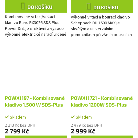
DO KOŠÍKU
DO KOŠÍKU
Kombinované vrtací/sekací
Výkonné vrtací a bourací kladivo
kladivo Ruris RX3026 SDS Plus
Scheppach DH 1600 MAX je
Power Drill je efektivní a vysoce
skvělým a univerzálním
výkonné elektrické nářadí určené
pomocníkem při všech bouracích
pro různé aplikace vrtání a sekání
i vrtacích pracích téměř v
do materiálů, jako...
jakémkoliv materiálu (beton,
cihly,...
POWX1197 - Kombinované
POWX11721 - Kombinované
kladivo 1.500 W SDS-Plus
kladivo 1200W SDS-Plus
Skladem
Skladem
2 313 Kč bez DPH
2 479 Kč bez DPH
2 799 Kč
2 999 Kč