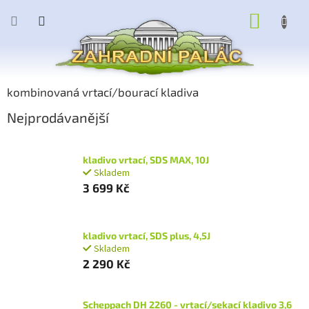
Přejít
NÁKUP
na
obsah
KOŠÍK
kombinovaná vrtací/bourací kladiva
Nejprodávanější
kladivo vrtací, SDS MAX, 10J
Skladem
3 699 Kč
kladivo vrtací, SDS plus, 4,5J
Skladem
2 290 Kč
Scheppach DH 2260 - vrtací/sekací kladivo 3,6