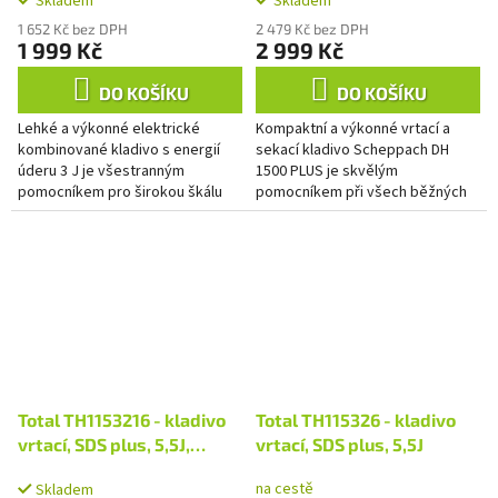
Skladem
Skladem
1 652 Kč bez DPH
2 479 Kč bez DPH
1 999 Kč
2 999 Kč
DO KOŠÍKU
DO KOŠÍKU
Lehké a výkonné elektrické
Kompaktní a výkonné vrtací a
kombinované kladivo s energií
sekací kladivo Scheppach DH
úderu 3 J je všestranným
1500 PLUS je skvělým
pomocníkem pro širokou škálu
pomocníkem při všech běžných
prací v dílně i na stavbě. Díky
stavebních úkolech vyžadujících
praktické funkci 4 v 1 umožňuje...
sekání či vrtání v měkkých i
tvrdých...
Total TH1153216 - kladivo
Total TH115326 - kladivo
vrtací, SDS plus, 5,5J,
vrtací, SDS plus, 5,5J
industrial
na cestě
Skladem