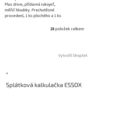
Plus drive, přídavná rukojeť,
měřič hloubky. Prachutěsné
provedení, 1 ks plochého a 1 ks
kulatého sekáče (14 x 250), 3 ks
vrtacích bitů (8/10/12...
23
položek celkem
O
v
l
Z
á
á
d
Vytvořil Shoptet
p
a
a
c
t
í
×
í
p
r
Splátková kalkulačka ESSOX
v
k
y
v
ý
p
i
s
u