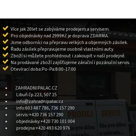
Více jak 20let se zabýváme prodejem a servisem.
Pro objednávky nad 2999Kč je doprava ZDARMA.
Jsme odborníci na přepravu velkých a objemných zásilek.
Řadu zásilek přepravujeme osobně vlastními auty.
Zboží si můžete prohlédnout i zakoupit v naší prodejně.
Na prodávané zboží zajišťujeme záruční i pozáruční servis.
Otevírací doba:Po-Pa:8:00-17:00
ZAHRADNIPALAC.CZ
Libuň čp.223, 507 15
info@zahradnipalac.cz
info:603 487 786, 736 157 290
servis:+420 736 157 290
objednávky:+420 730 101 004
prodejna:+420 493 620 976