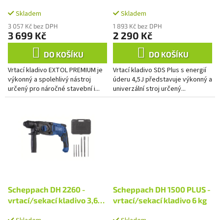
k
t
Skladem
Skladem
ů
3 057 Kč bez DPH
1 893 Kč bez DPH
3 699 Kč
2 290 Kč
DO KOŠÍKU
DO KOŠÍKU
Vrtací kladivo EXTOL PREMIUM je
Vrtací kladivo SDS Plus s energií
výkonný a spolehlivý nástroj
úderu 4,5J představuje výkonný a
určený pro náročné stavební i...
univerzální stroj určený...
Scheppach DH 2260 -
Scheppach DH 1500 PLUS -
vrtací/sekací kladivo 3,6
vrtací/sekací kladivo 6 kg
kg