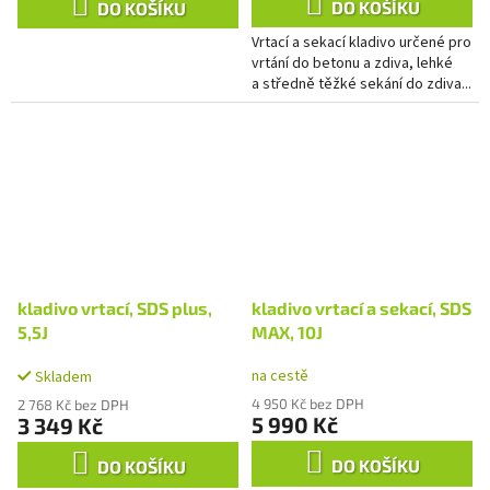
DO KOŠÍKU
DO KOŠÍKU
Vrtací a sekací kladivo určené pro
vrtání do betonu a zdiva, lehké
a středně těžké sekání do zdiva...
kladivo vrtací, SDS plus,
kladivo vrtací a sekací, SDS
5,5J
MAX, 10J
na cestě
Skladem
4 950 Kč bez DPH
2 768 Kč bez DPH
5 990 Kč
3 349 Kč
DO KOŠÍKU
DO KOŠÍKU