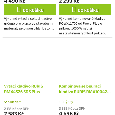
4 490 Kč
2 299 Kč
DO KOŠÍKU
DO KOŠÍKU
Výkonné vrtací a sekací kladivo
Výkonné kombinované kladivo
určené pro práce se stavebními
POWX11700 od PowerPlus o
materiály jako jsou cihly, beton...
příkonu 1050 W nabízí
nastavitelnou rychlost příklepu
mezi 1150 údery/min a 5100
údery/min při rázové síle 3,5 J. To
vám...
Vrtací kladivo RURIS
Kombinované bourací
RMX4526 SDS Plus
kladivo RURIS RMX10042
SDS Max
1-3 týdny
Skladem
3 883 Kč bez DPH
2 135 Kč bez DPH
4 698 Kč
2 583 Kč