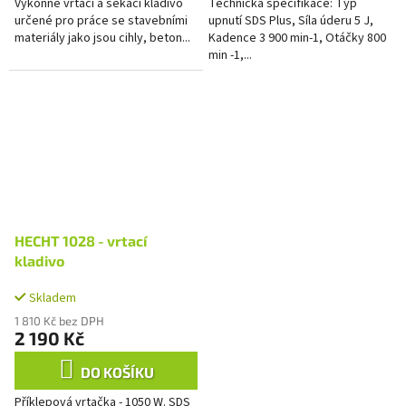
Výkonné vrtací a sekací kladivo
Technická specifikace: Typ
určené pro práce se stavebními
upnutí SDS Plus, Síla úderu 5 J,
materiály jako jsou cihly, beton...
Kadence 3 900 min-1, Otáčky 800
min -1,...
HECHT 1028 - vrtací
kladivo
Skladem
1 810 Kč bez DPH
2 190 Kč
DO KOŠÍKU
Příklepová vrtačka - 1050 W. SDS