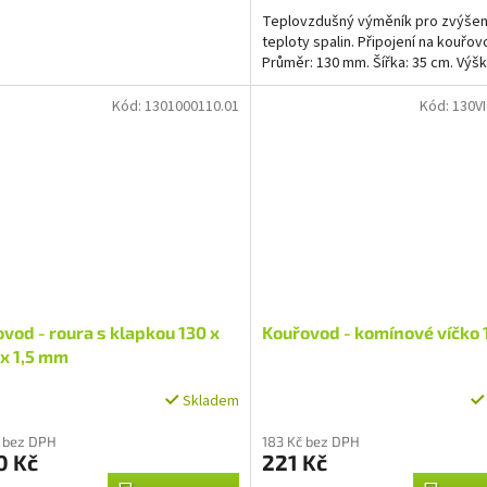
5
hvězdiček.
Teplovzdušný výměník pro zvýšení
teploty spalin. Připojení na kouřov
Průměr: 130 mm. Šířka: 35 cm. Výšk
Kód:
1301000110.01
Kód:
130V
vod - roura s klapkou 130 x
Kouřovod - komínové víčko
x 1,5 mm
Skladem
 bez DPH
183 Kč bez DPH
0 Kč
221 Kč