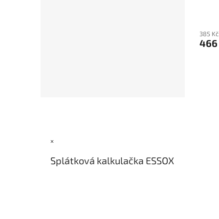
385 Kč
466
Z
á
p
a
×
t
í
Splátková kalkulačka ESSOX