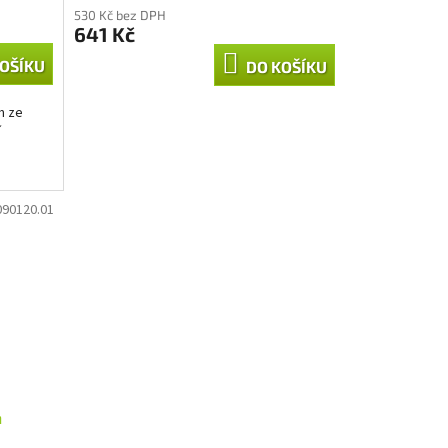
530 Kč bez DPH
641 Kč
OŠÍKU
DO KOŠÍKU
m ze
í
090120.01
m