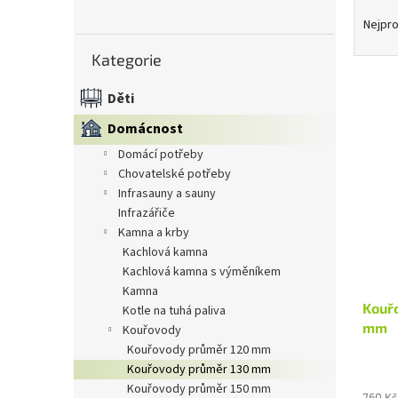
Ř
n
a
Nejpro
e
z
Přeskočit
l
Kategorie
kategorie
e
n
Děti
í
V
p
Domácnost
ý
r
p
domácí potřeby
o
i
chovatelské potřeby
d
s
infrasauny a sauny
u
p
infrazářiče
k
r
kamna a krby
t
o
kachlová kamna
ů
d
kachlová kamna s výměníkem
u
kamna
Kouřo
k
kotle na tuhá paliva
mm
t
kouřovody
ů
kouřovody průměr 120 mm
kouřovody průměr 130 mm
kouřovody průměr 150 mm
760 Kč