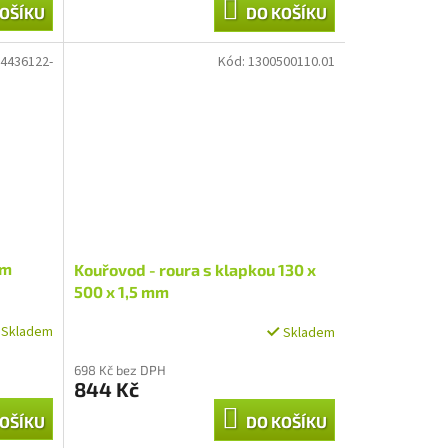
OŠÍKU
DO KOŠÍKU
4436122-
Kód:
1300500110.01
cm
Kouřovod - roura s klapkou 130 x
500 x 1,5 mm
Skladem
Skladem
698 Kč bez DPH
844 Kč
OŠÍKU
DO KOŠÍKU