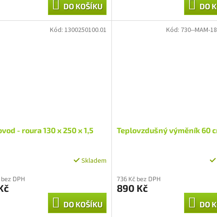
DO KOŠÍKU
DO K
Kód:
1300250100.01
Kód:
730--MAM-18
vod - roura 130 x 250 x 1,5
Teplovzdušný výměník 60 
Skladem
Průměrné
hodnocení
 bez DPH
736 Kč bez DPH
produktu
Kč
890 Kč
je
2,0
DO KOŠÍKU
DO K
z