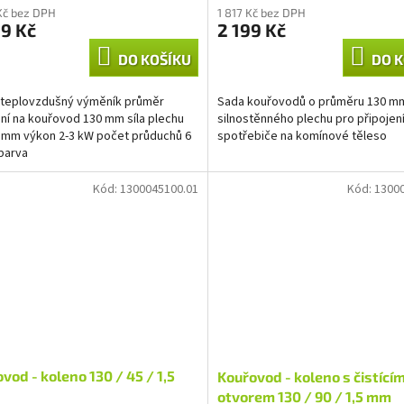
Kč bez DPH
1 817 Kč bez DPH
9 Kč
2 199 Kč
DO KOŠÍKU
DO K
 teplovzdušný výměník průměr
Sada kouřovodů o průměru 130 m
ní na kouřovod 130 mm síla plechu
silnostěnného plechu pro připojen
2 mm výkon 2-3 kW počet průduchů 6
spotřebiče na komínové těleso
barva
Kód:
1300045100.01
Kód:
1300
vod - koleno 130 / 45 / 1,5
Kouřovod - koleno s čistící
otvorem 130 / 90 / 1,5 mm