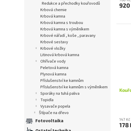
redukce a přechodky kouřovodů
920
krbová chemie
krbová kamna
krbová kamna s troubou
krbová kamna s výměníkem
krbové nářadí , koše , paravany
krbové sestavy
krbové vložky
litinová krbová kamna
ohřívače vody
peletová kamna
plynová kamna
příslušenství ke kamnům
příslušenství ke kamnům s výměníkem
Kouř
sporáky na tuhá paliva
topidla
vysavače popela
štípače na dřevo
147 Kč
Fotovoltaika
178 
Ostatní technika