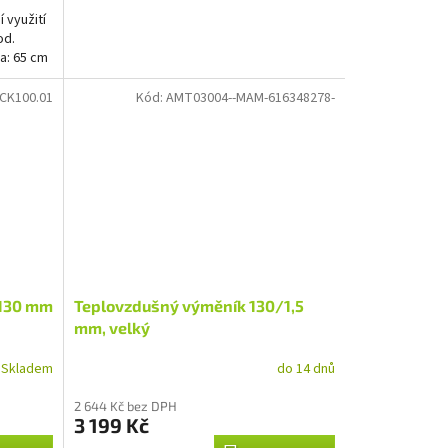
 využití
od.
a: 65 cm
ICK100.01
Kód:
AMT03004--MAM-616348278-
 130 mm
Teplovzdušný výměník 130/1,5
mm, velký
Skladem
do 14 dnů
2 644 Kč bez DPH
3 199 Kč