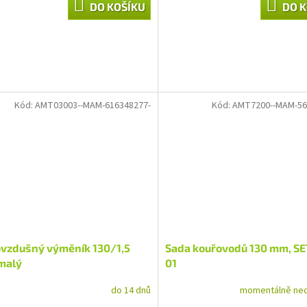
DO KOŠÍKU
DO K
Kód:
AMT03003--MAM-616348277-
Kód:
AMT7200--MAM-56
ovzdušný výměník 130/1,5
Sada kouřovodů 130 mm, SE
malý
01
do 14 dnů
momentálně ne