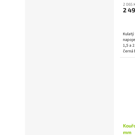
2 065 
2 49
Kulatý
napoje
1,5 a 
černá 
Kouřo
mm