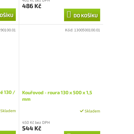
486 Kč
OŠÍKU
DO KOŠÍKU
-90100.01
Kód:
1300500100.01
é 130 /
Kouřovod - roura 130 x 500 x 1,5
mm
Skladem
Skladem
450 Kč bez DPH
544 Kč