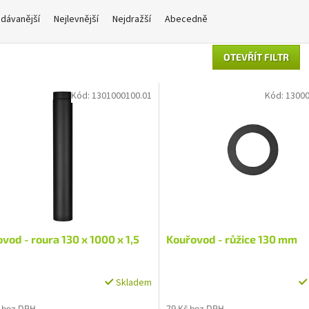
dávanější
Nejlevnější
Nejdražší
Abecedně
OTEVŘÍT FILTR
Kód:
1301000100.01
Kód:
13000
vod - roura 130 x 1000 x 1,5
Kouřovod - růžice 130 mm
Skladem
 bez DPH
79 Kč bez DPH