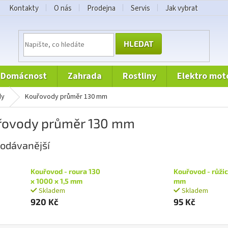
Kontakty
O nás
Prodejna
Servis
Jak vybrat
HLEDAT
domácnost
zahrada
rostliny
elektro mot
dy
kouřovody průměr 130 mm
řovody průměr 130 mm
odávanější
Kouřovod - roura 130
Kouřovod - růži
x 1000 x 1,5 mm
mm
Skladem
Skladem
920 Kč
95 Kč