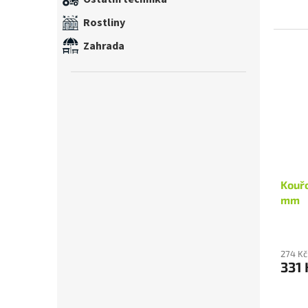
Rostliny
Zahrada
Kouřo
mm
274 Kč
331 