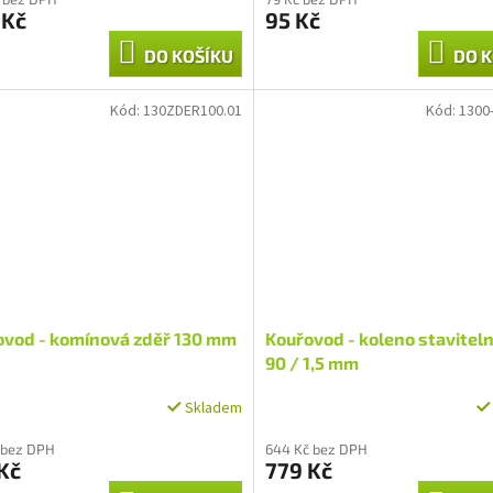
 Kč
95 Kč
DO KOŠÍKU
DO K
Kód:
130ZDER100.01
Kód:
1300
ovod - komínová zděř 130 mm
Kouřovod - koleno staviteln
90 / 1,5 mm
Skladem
 bez DPH
644 Kč bez DPH
Kč
779 Kč