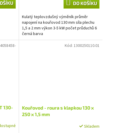
OŠÍKU
DO KOŠÍKU
Kulatý teplovzdušný výměník průměr
napojení na kouřovod 130 mm síla plechu
1,5 a 2 mm výkon 3-5 kW počet průduchů 6
černá barva
4058458-
Kód:
1300250110.01
T 130-
Kouřovod - roura s klapkou 130 x
250 x 1,5 mm
dostupné
Skladem