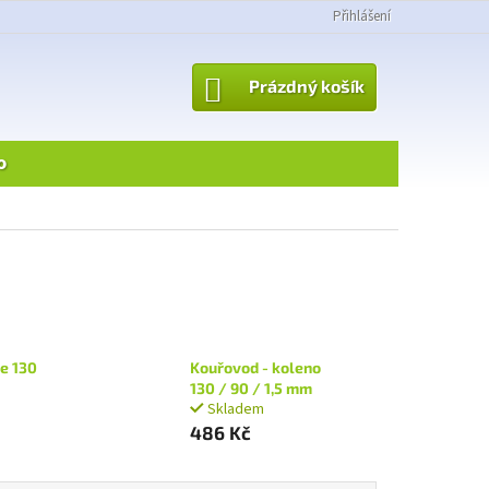
Přihlášení
NÁKUPNÍ
Prázdný košík
KOŠÍK
o
ce 130
Kouřovod - koleno
130 / 90 / 1,5 mm
Skladem
486 Kč