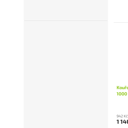
Kouřo
1000 
942 Kč
1 14