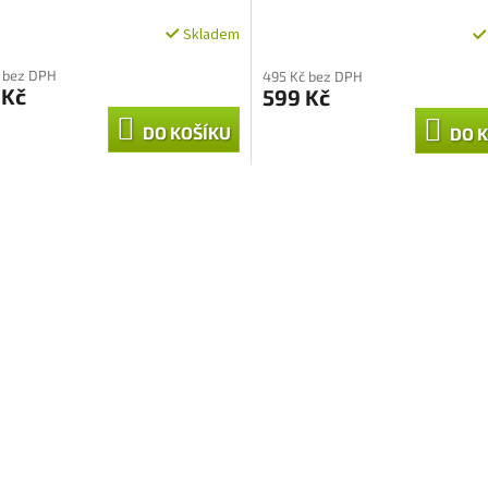
Skladem
 bez DPH
495 Kč bez DPH
 Kč
599 Kč
DO KOŠÍKU
DO 
O
v
l
á
d
a
c
í
p
r
v
k
y
v
ý