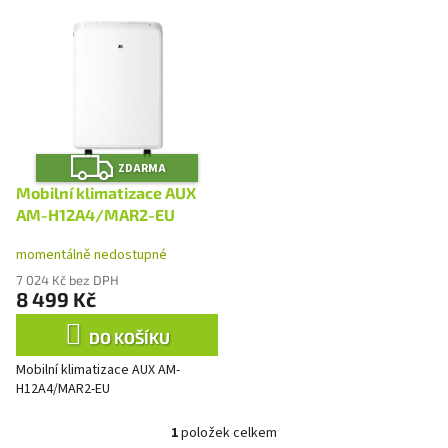
V
p
ý
r
p
o
i
d
s
u
p
k
r
t
Z
o
ZDARMA
D
ů
A
d
Mobilní klimatizace AUX
R
u
M
AM-H12A4/MAR2-EU
A
k
momentálně nedostupné
t
ů
7 024 Kč bez DPH
8 499 Kč
DO KOŠÍKU
Mobilní klimatizace AUX AM-
H12A4/MAR2-EU
1
položek celkem
O