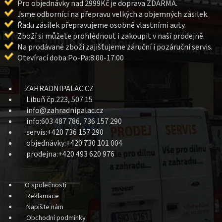
Pro objednávky nad 2999Kč je doprava ZDARMA.
Jsme odborníci na přepravu velkých a objemných zásilek.
Řadu zásilek přepravujeme osobně vlastními auty.
Zboží si můžete prohlédnout i zakoupit v naší prodejně.
Na prodávané zboží zajišťujeme záruční i pozáruční servis.
Otevírací doba:Po-Pa:8:00-17:00
ZAHRADNIPALAC.CZ
Libuň čp.223, 507 15
info@zahradnipalac.cz
info:603 487 786, 736 157 290
servis:+420 736 157 290
objednávky:+420 730 101 004
prodejna:+420 493 620 976
O společnosti
Reklamace
Napište nám
Obchodní podmínky