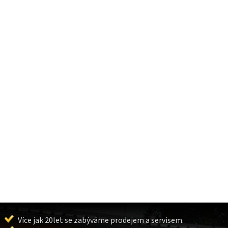
Více jak 20let se zabýváme prodejem a servisem.