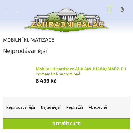
Přejít
NÁKUP
na
obsah
KOŠÍK
MOBILNÍ KLIMATIZACE
Nejprodávanější
Mobilní klimatizace AUX AM-H12A4/MAR2-EU
momentálně nedostupné
8 499 Kč
Ř
a
Nejprodávanější
Nejlevnější
Nejdražší
Abecedně
z
e
OTEVŘÍT FILTR
n
í