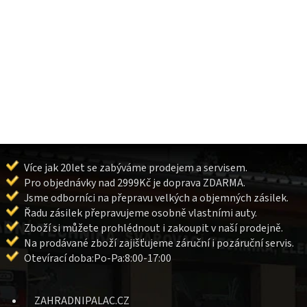
Více jak 20let se zabýváme prodejem a servisem.
Pro objednávky nad 2999Kč je doprava ZDARMA.
Jsme odborníci na přepravu velkých a objemných zásilek.
Řadu zásilek přepravujeme osobně vlastními auty.
Zboží si můžete prohlédnout i zakoupit v naší prodejně.
Na prodávané zboží zajišťujeme záruční i pozáruční servis.
Otevírací doba:Po-Pa:8:00-17:00
ZAHRADNIPALAC.CZ