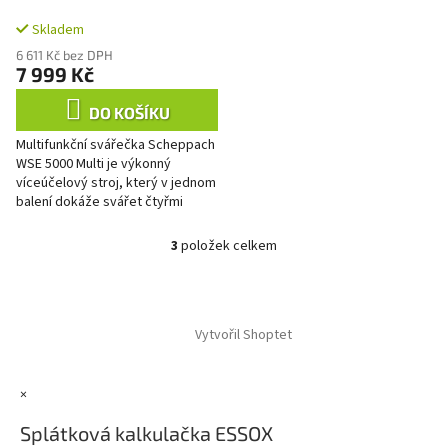
multisvářečka
Skladem
MMA/MIG/TIG/drátová
elektroda
6 611 Kč bez DPH
7 999 Kč
DO KOŠÍKU
Multifunkční svářečka Scheppach
WSE 5000 Multi je výkonný
víceúčelový stroj, který v jednom
balení dokáže svářet čtyřmi
různými svařovacími postupy:
plněná drátová elektroda,...
3
položek celkem
O
v
l
Z
á
á
d
Vytvořil Shoptet
p
a
a
c
t
í
×
í
p
r
Splátková kalkulačka ESSOX
v