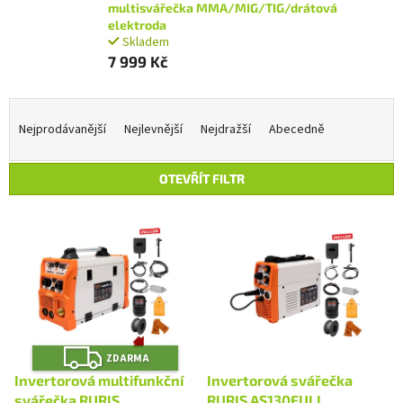
multisvářečka MMA/MIG/TIG/drátová
elektroda
Skladem
7 999 Kč
Ř
a
Nejprodávanější
Nejlevnější
Nejdražší
Abecedně
z
e
OTEVŘÍT FILTR
n
í
V
p
ý
r
p
o
i
d
s
u
p
k
r
t
Z
o
ZDARMA
D
ů
A
d
Invertorová multifunkční
Invertorová svářečka
R
u
svářečka RURIS
RURIS AS130FULL