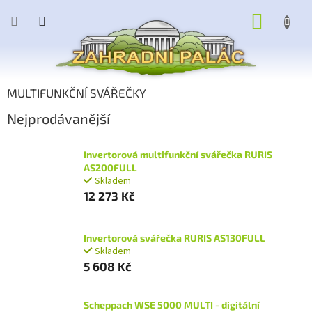
Přejít
NÁKUP
na
obsah
KOŠÍK
MULTIFUNKČNÍ SVÁŘEČKY
Nejprodávanější
Invertorová multifunkční svářečka RURIS
AS200FULL
Skladem
12 273 Kč
Invertorová svářečka RURIS AS130FULL
Skladem
5 608 Kč
Scheppach WSE 5000 MULTI - digitální