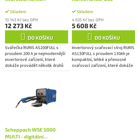
M
A
k
AS200FULL
t
Skladem
Skladem
ů
10 143 Kč bez DPH
4 635 Kč bez DPH
12 273 Kč
5 608 Kč
DO KOŠÍKU
DO KOŠÍKU
Svářečka RURIS AS200FULL s
Invertorový svařovací stroj RURIS
proudem 200 A je nejmodernější
AS130FULL s proudem 130Ah je
invertorové zařízení, které
kompaktní, lehké a přenosné
dokáže provádět několik druhů
svařovací zařízení, které dokáže
svařování: MIG/MAG, LIFT TIG,
provádět několik druhů
MMA.
svařování: MIG/MAG, LIFT TIG,...
Scheppach WSE 5000
MULTI - digitální