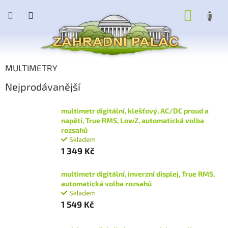
Přejít
NÁKUP
na
obsah
KOŠÍK
MULTIMETRY
Nejprodávanější
multimetr digitální, klešťový, AC/DC proud a
napětí, True RMS, LowZ, automatická volba
rozsahů
Skladem
1 349 Kč
multimetr digitální, inverzní displej, True RMS,
automatická volba rozsahů
Skladem
1 549 Kč