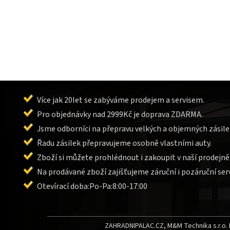
Více jak 20let se zabýváme prodejem a servisem.
Pro objednávky nad 2999Kč je doprava ZDARMA.
Jsme odborníci na přepravu velkých a objemných zásile
Řadu zásilek přepravujeme osobně vlastními auty.
Zboží si můžete prohlédnout i zakoupit v naší prodejně
Na prodávané zboží zajišťujeme záruční i pozáruční serv
Otevírací doba:Po-Pa:8:00-17:00
ZAHRADNIPALAC.CZ, M&M Technika s.r.o. L