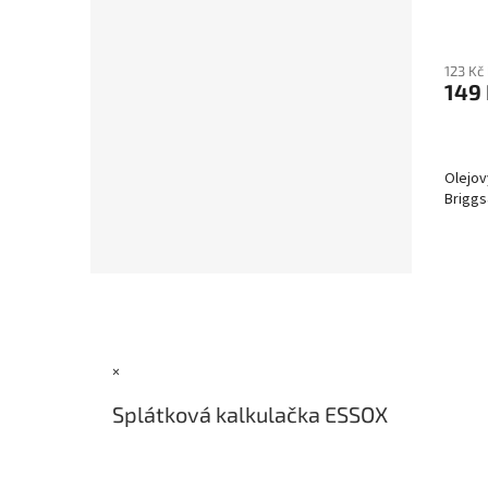
123 Kč
149
Olejov
Briggs
Z
á
p
a
×
t
í
Splátková kalkulačka ESSOX