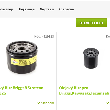
dávanější
Nejlevnější
Nejdražší
Abecedně
OTEVŘÍT FILTR
Kód:
492932S
Kó
vý filtr Briggs&Stratton
Olejový filtr pro
32S
Briggs,Kawasaki,Tecumseh
Skladem