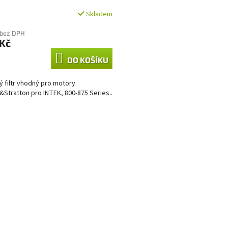
Skladem
 bez DPH
 Kč
DO KOŠÍKU
ý filtr vhodný pro motory
&Stratton pro INTEK, 800-875 Series..
O
v
l
á
d
a
c
í
p
r
v
k