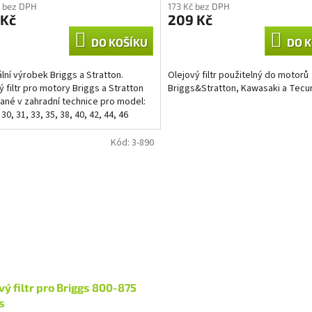
 bez DPH
173 Kč bez DPH
 Kč
209 Kč
DO KOŠÍKU
DO K
ální výrobek Briggs a Stratton.
Olejový filtr použitelný do motorů
ý filtr pro motory Briggs a Stratton
Briggs&Stratton, Kawasaki a Tec
ané v zahradní technice pro model:
 30, 31, 33, 35, 38, 40, 42, 44, 46
OHV,...
Kód:
3-890
vý filtr pro Briggs 800-875
s