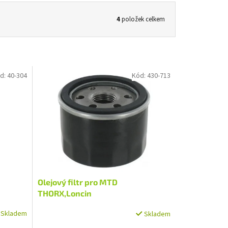
4
položek celkem
d:
40-304
Kód:
430-713
Olejový filtr pro MTD
THORX,Loncin
Skladem
Skladem