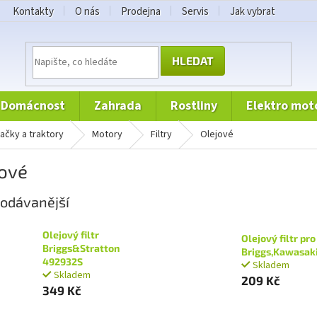
Kontakty
O nás
Prodejna
Servis
Jak vybrat
HLEDAT
domácnost
zahrada
rostliny
elektro mot
kačky a traktory
motory
filtry
Olejové
jové
odávanější
Olejový filtr
Olejový filtr pro
Briggs&Stratton
Briggs,Kawasak
492932S
Skladem
Skladem
209 Kč
349 Kč