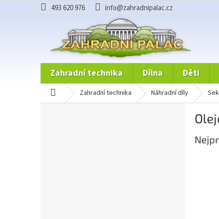
Přejít
493 620 976
info@zahradnipalac.cz
na
obsah
zahradní technika
dílna
děti
domů
zahradní technika
náhradní díly
se
P
Ole
o
s
Nejpr
t
r
a
n
n
í
p
a