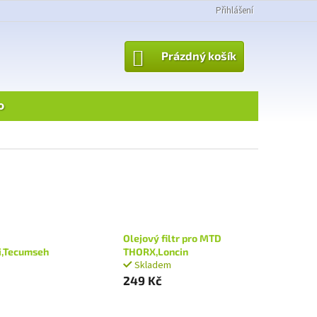
Přihlášení
NÁKUPNÍ
Prázdný košík
KOŠÍK
o
Olejový filtr pro MTD
i,Tecumseh
THORX,Loncin
Skladem
249 Kč