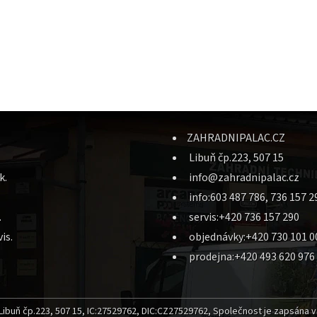
ZAHRADNIPALAC.CZ
Libuň čp.223, 507 15
k.
info@zahradnipalac.cz
info:603 487 786, 736 157 2
.
servis:+420 736 157 290
is.
objednávky:+420 730 101 0
prodejna:+420 493 620 976
ibuň čp.223, 507 15, IC:27529762, DIC:CZ27529762, Společnost je zapsána v 