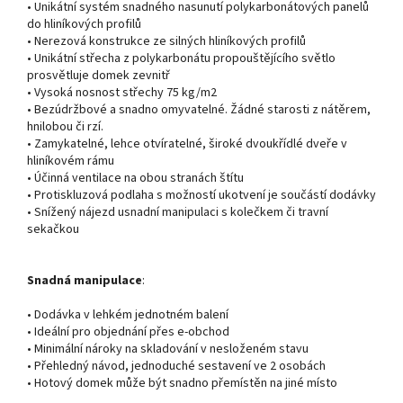
• Unikátní systém snadného nasunutí polykarbonátových panelů
do hliníkových profilů
• Nerezová konstrukce ze silných hliníkových profilů
• Unikátní střecha z polykarbonátu propouštějícího světlo
prosvětluje domek zevnitř
• Vysoká nosnost střechy 75 kg/m2
• Bezúdržbové a snadno omyvatelné. Žádné starosti z nátěrem,
hnilobou či rzí.
• Zamykatelné, lehce otvíratelné, široké dvoukřídlé dveře v
hliníkovém rámu
• Účinná ventilace na obou stranách štítu
• Protiskluzová podlaha s možností ukotvení je součástí dodávky
• Snížený nájezd usnadní manipulaci s kolečkem či travní
sekačkou
Snadná manipulace
:
• Dodávka v lehkém jednotném balení
• Ideální pro objednání přes e-obchod
• Minimální nároky na skladování v nesloženém stavu
• Přehledný návod, jednoduché sestavení ve 2 osobách
• Hotový domek může být snadno přemístěn na jiné místo