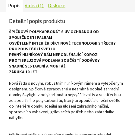
Popis
Videa (1)
Diskuze
Detailní popis produktu
ŠPIČKOVÝ POLYKARBONÁT S UV OCHRANOU OD
SPOLEČNOSTI PALRAM
OSVĚTLENÝ INTERIÉR DÍKY NOVÉ TECHNOLOGII STŘECHY
PROPOUŠTĚJÍCÍ SVĚTLO
PEVNÝ HLINÍKOVÝ RÁM NEPODLÉHAJÍCÍ KOROZI
PROTISKLUZOVÁ PODLAHA SOUČÁSTÍ DODÁVKY
SNADNÉ SESTAVENÍ A MONTÁŽ
ZÁRUKA 10 LET!
Nová řada s novým, robustním hliníkovým rámem a vylepšeným
designem. Špičkově zpracované a nesmírně odolné zahradní
domky Skylight z polykarbonátu nejvyšší kvality a se střechou
ze speciálního polykarbonátu, který propouští sluneční světlo
do interiéru domku. Ideální na uložení zahradního náčiní,
sportovního vybavení, grilovacích potřeb nebo zahradního
nábytku.