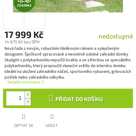
ZDARMA
D
A
17 999 Kč
R
nedostupné
14 875 Kč bez DPH
M
Měrná
Nová řada s novým, robustním hliníkovým rámem a vylepšeným
cena:
designem. Špičkově zpracované a nesmírně odolné zahradní domky
A
Skylight z polykarbonátu nejvyšší kvality a se střechou ze speciálního
polykarbonátu, který propouští sluneční světlo do interiéru domku.
Ideální na uložení zahradního náčiní, sportovního vybavení, grilovacích
potřeb nebo zahradního nábytku.
Detailní informace
PŘIDAT DO KOŠÍKU
ZEPTAT SE
SDÍLET