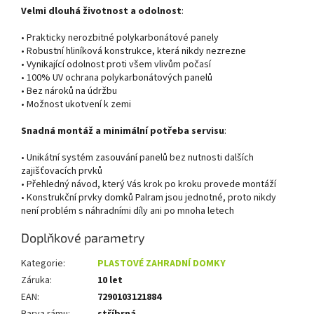
Velmi dlouhá životnost a odolnost
:
• Prakticky nerozbitné polykarbonátové panely
• Robustní hliníková konstrukce, která nikdy nezrezne
• Vynikající odolnost proti všem vlivům počasí
• 100% UV ochrana polykarbonátových panelů
• Bez nároků na údržbu
• Možnost ukotvení k zemi
Snadná montáž a minimální potřeba servisu
:
• Unikátní systém zasouvání panelů bez nutnosti dalších
zajišťovacích prvků
• Přehledný návod, který Vás krok po kroku provede montáží
• Konstrukční prvky domků Palram jsou jednotné, proto nikdy
není problém s náhradními díly ani po mnoha letech
Doplňkové parametry
Kategorie
:
PLASTOVÉ ZAHRADNÍ DOMKY
Záruka
:
10 let
EAN
:
7290103121884