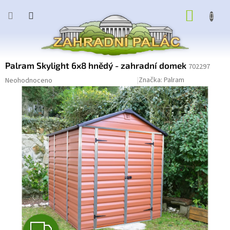
Přejít
NÁKUP
na
obsah
KOŠÍK
Palram Skylight 6x8 hnědý - zahradní domek
702297
Průměrné
Podrobnosti hodnocení
Značka:
Palram
Neohodnoceno
hodnocení
produktu
je
0,0
z
5
hvězdiček.
Z