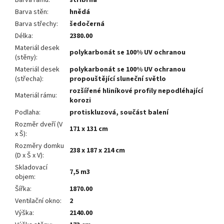
Barva rámu
:
stříbrná
Barva stěn
:
hnědá
Barva střechy
:
šedočerná
Délka
:
2380.00
Materiál desek
polykarbonát se 100% UV ochranou
(stěny)
:
Materiál desek
polykarbonát se 100% UV ochranou
(střecha)
:
propouštějící sluneční světlo
rozšířené hliníkové profily nepodléhající
Materiál rámu
:
korozi
Podlaha
:
protiskluzová, součást balení
Rozměr dveří (V
171 x 131 cm
x Š)
:
Rozměry domku
238 x 187 x 214 cm
(D x Š x V)
:
Skladovací
7,5 m3
objem
:
Šířka
:
1870.00
Ventilační okno
:
2
Výška
:
2140.00