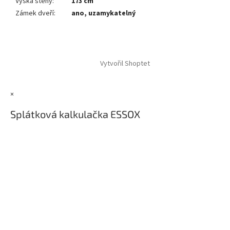
Výška stěny
:
173 cm
Zámek dveří
:
ano, uzamykatelný
Z
á
Vytvořil Shoptet
p
a
t
×
í
Splátková kalkulačka ESSOX