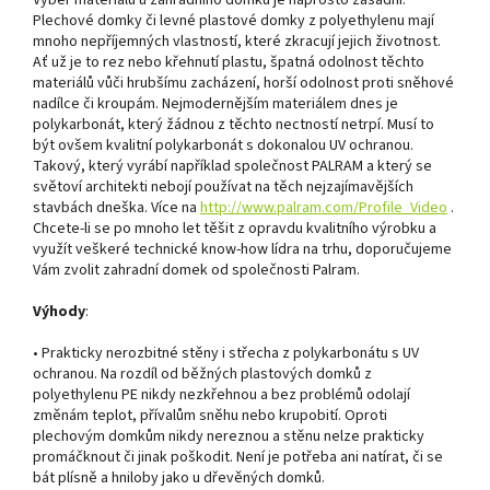
Výběr materiálu u zahradního domku je naprosto zásadní.
Plechové domky či levné plastové domky z polyethylenu mají
mnoho nepříjemných vlastností, které zkracují jejich životnost.
Ať už je to rez nebo křehnutí plastu, špatná odolnost těchto
materiálů vůči hrubšímu zacházení, horší odolnost proti sněhové
nadílce či kroupám. Nejmodernějším materiálem dnes je
polykarbonát, který žádnou z těchto nectností netrpí. Musí to
být ovšem kvalitní polykarbonát s dokonalou UV ochranou.
Takový, který vyrábí například společnost PALRAM a který se
světoví architekti nebojí používat na těch nejzajímavějších
stavbách dneška. Více na
http://www.palram.com/Profile_Video
.
Chcete-li se po mnoho let těšit z opravdu kvalitního výrobku a
využít veškeré technické know-how lídra na trhu, doporučujeme
Vám zvolit zahradní domek od společnosti Palram.
Výhody
:
• Prakticky nerozbitné stěny i střecha z polykarbonátu s UV
ochranou. Na rozdíl od běžných plastových domků z
polyethylenu PE nikdy nezkřehnou a bez problémů odolají
změnám teplot, přívalům sněhu nebo krupobití. Oproti
plechovým domkům nikdy nereznou a stěnu nelze prakticky
promáčknout či jinak poškodit. Není je potřeba ani natírat, či se
bát plísně a hniloby jako u dřevěných domků.