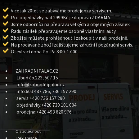
Více jak 20let se zabýváme prodejem a servisem.
Pro objednávky nad 2999Kč je doprava ZDARMA.
Jsme odborníci na přepravu velkých a objemných zásilek.
Řadu zásilek přepravujeme osobně vlastními auty.
Zboží si můžete prohlédnout i zakoupit v naší prodejně.
Na prodávané zboží zajišťujeme záruční i pozáruční servis.
Otevírací doba:Po-Pa:8:00-17:00
ZAHRADNIPALAC.CZ
Libuň čp.223, 507 15
info@zahradnipalac.cz
info:603 487 786, 736 157 290
servis:+420 736 157 290
objednávky:+420 730 101 004
prodejna:+420 493 620 976
O společnosti
Reklamace