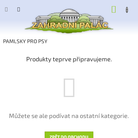
Přejít
NÁKUP
na
obsah
KOŠÍK
PAMLSKY PRO PSY
Produkty teprve připravujeme.
Můžete se ale podívat na ostatní kategorie.
ZPĚT DO OBCHODU