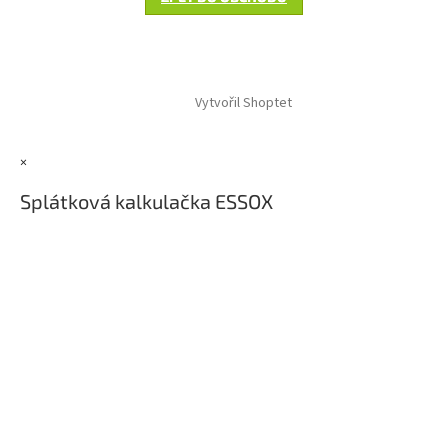
Z
á
Vytvořil Shoptet
p
a
t
×
í
Splátková kalkulačka ESSOX