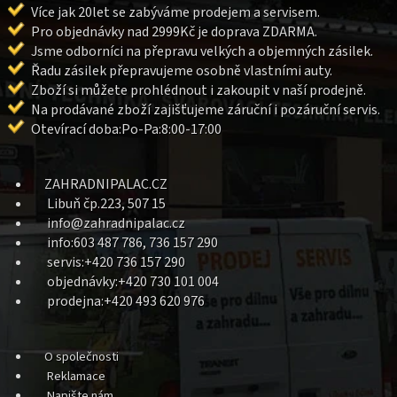
Více jak 20let se zabýváme prodejem a servisem.
Pro objednávky nad 2999Kč je doprava ZDARMA.
Jsme odborníci na přepravu velkých a objemných zásilek.
Řadu zásilek přepravujeme osobně vlastními auty.
Zboží si můžete prohlédnout i zakoupit v naší prodejně.
Na prodávané zboží zajišťujeme záruční i pozáruční servis.
Otevírací doba:Po-Pa:8:00-17:00
ZAHRADNIPALAC.CZ
Libuň čp.223, 507 15
info@zahradnipalac.cz
info:603 487 786, 736 157 290
servis:+420 736 157 290
objednávky:+420 730 101 004
prodejna:+420 493 620 976
O společnosti
Reklamace
Napište nám