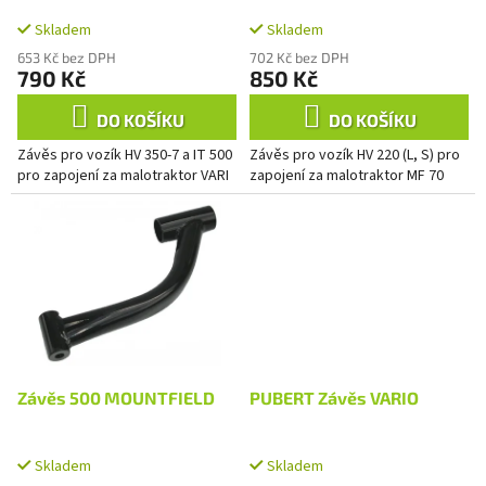
k
t
Skladem
Skladem
ů
653 Kč bez DPH
702 Kč bez DPH
790 Kč
850 Kč
DO KOŠÍKU
DO KOŠÍKU
Závěs pro vozík HV 350-7 a IT 500
Závěs pro vozík HV 220 (L, S) pro
pro zapojení za malotraktor VARI
zapojení za malotraktor MF 70
Závěs 500 MOUNTFIELD
PUBERT Závěs VARIO
Skladem
Skladem