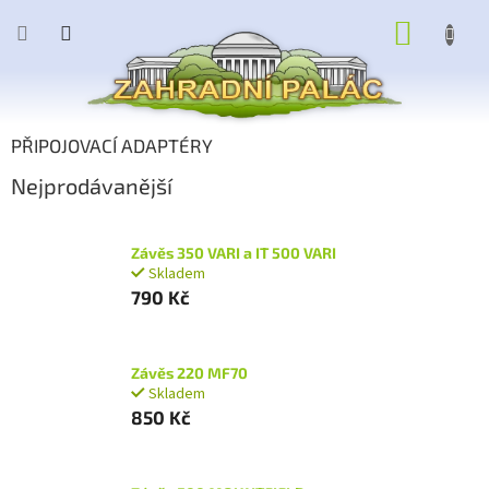
Přejít
NÁKUP
na
obsah
KOŠÍK
PŘIPOJOVACÍ ADAPTÉRY
Nejprodávanější
Závěs 350 VARI a IT 500 VARI
Skladem
790 Kč
Závěs 220 MF70
Skladem
850 Kč