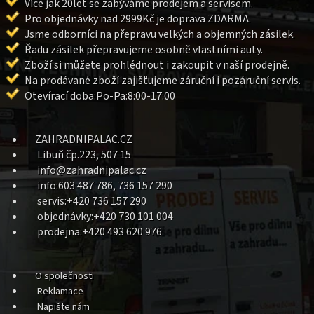
Více jak 20let se zabýváme prodejem a servisem.
Pro objednávky nad 2999Kč je doprava ZDARMA.
Jsme odborníci na přepravu velkých a objemných zásilek.
Řadu zásilek přepravujeme osobně vlastními auty.
Zboží si můžete prohlédnout i zakoupit v naší prodejně.
Na prodávané zboží zajišťujeme záruční i pozáruční servis.
Otevírací doba:Po-Pa:8:00-17:00
ZAHRADNIPALAC.CZ
Libuň čp.223, 507 15
info@zahradnipalac.cz
info:603 487 786, 736 157 290
servis:+420 736 157 290
objednávky:+420 730 101 004
prodejna:+420 493 620 976
O společnosti
Reklamace
Napište nám