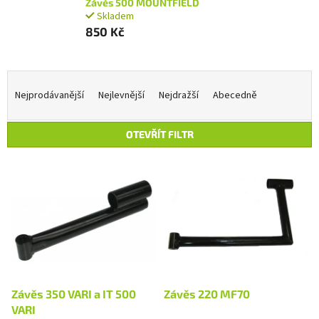
Závěs 500 MOUNTFIELD
Skladem
850 Kč
Ř
a
Nejprodávanější
Nejlevnější
Nejdražší
Abecedně
z
e
OTEVŘÍT FILTR
n
í
V
p
ý
r
p
o
i
d
s
u
p
k
r
t
o
ů
d
Závěs 350 VARI a IT 500
Závěs 220 MF70
u
VARI