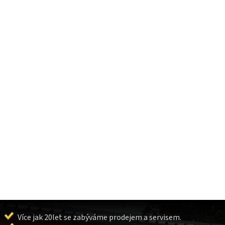
Více jak 20let se zabýváme prodejem a servisem.