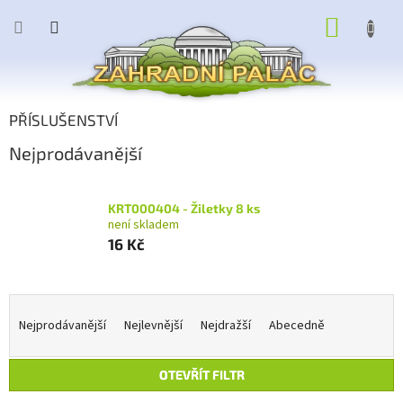
Přejít
NÁKUP
na
obsah
KOŠÍK
PŘÍSLUŠENSTVÍ
Nejprodávanější
KRT000404 - Žiletky 8 ks
není skladem
16 Kč
Ř
a
Nejprodávanější
Nejlevnější
Nejdražší
Abecedně
z
e
OTEVŘÍT FILTR
n
í