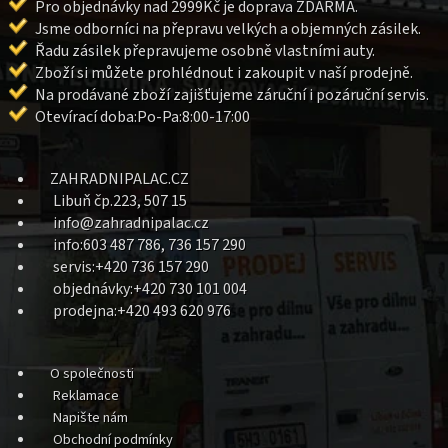
Pro objednávky nad 2999Kč je doprava ZDARMA.
Jsme odborníci na přepravu velkých a objemných zásilek.
Řadu zásilek přepravujeme osobně vlastními auty.
Zboží si můžete prohlédnout i zakoupit v naší prodejně.
Na prodávané zboží zajišťujeme záruční i pozáruční servis.
Otevírací doba:Po-Pa:8:00-17:00
ZAHRADNIPALAC.CZ
Libuň čp.223, 507 15
info@zahradnipalac.cz
info:603 487 786, 736 157 290
servis:+420 736 157 290
objednávky:+420 730 101 004
prodejna:+420 493 620 976
O společnosti
Reklamace
Napište nám
Obchodní podmínky