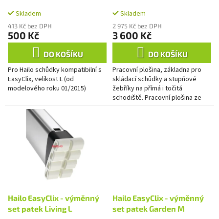
k
Clix vel. L
schůdky a žebříky
t
Skladem
Skladem
ů
413 Kč bez DPH
2 975 Kč bez DPH
500 Kč
3 600 Kč
DO KOŠÍKU
DO KOŠÍKU
Pro Hailo schůdky kompatibilní s
Pracovní plošina, základna pro
EasyClix, velikost L (od
skládací schůdky a stupňové
modelového roku 01/2015)
žebříky na přímá i točitá
schodiště. Pracovní plošina ze
sítotiskové desky s
protiskluznou úpravou.2
integrované...
Hailo EasyClix - výměnný
Hailo EasyClix - výměnný
set patek Living L
set patek Garden M