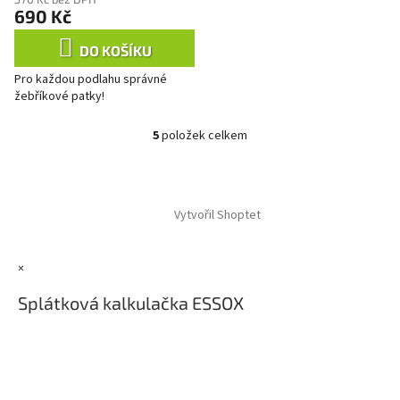
690 Kč
DO KOŠÍKU
Pro každou podlahu správné
žebříkové patky!
5
položek celkem
O
v
l
Z
á
á
d
Vytvořil Shoptet
p
a
a
c
t
í
×
í
p
r
Splátková kalkulačka ESSOX
v
k
y
v
ý
p