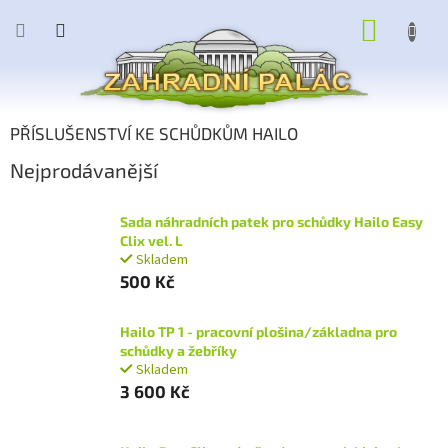
Přejít
NÁKUP
na
obsah
KOŠÍK
PŘÍSLUŠENSTVÍ KE SCHŮDKŮM HAILO
Nejprodávanější
Sada náhradních patek pro schůdky Hailo Easy
Clix vel. L
Skladem
500 Kč
Hailo TP 1 - pracovní plošina/základna pro
schůdky a žebříky
Skladem
3 600 Kč