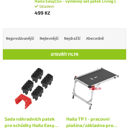
Hailo EasyClix - výměnný set patek Living L
Skladem
499 Kč
Ř
a
Nejprodávanější
Nejlevnější
Nejdražší
Abecedně
z
e
OTEVŘÍT FILTR
n
í
V
p
ý
r
p
o
i
d
s
u
p
k
r
t
o
ů
d
Sada náhradních patek
Hailo TP 1 - pracovní
u
pro schůdky Hailo Easy
plošina/základna pro