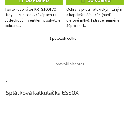
DO KOŠÍKU
DO KOŠÍKU
Tento respirátor KRTS1001VC
Ochrana proti netoxickým tuhým
třídy FFP1 s redukcí zápachu a
a kapalným částicím (např.
výdechovým ventilem poskytuje
olejové mlhy). Filtrace nejméně
ochranu...
80procent...
2
položek celkem
O
v
l
Z
á
á
d
Vytvořil Shoptet
p
a
a
c
t
í
×
í
p
r
Splátková kalkulačka ESSOX
v
k
y
v
ý
p
i