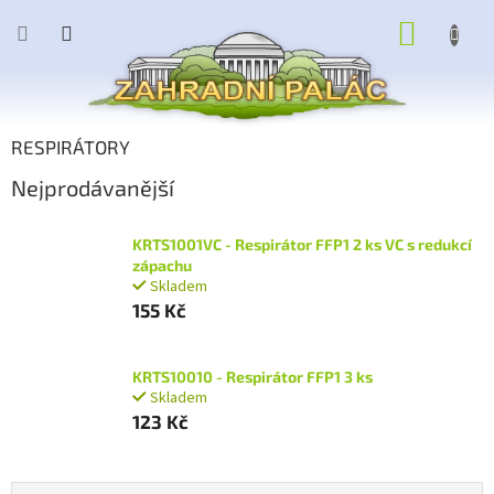
Přejít
NÁKUP
na
obsah
KOŠÍK
RESPIRÁTORY
Nejprodávanější
KRTS1001VC - Respirátor FFP1 2 ks VC s redukcí
zápachu
Skladem
155 Kč
KRTS10010 - Respirátor FFP1 3 ks
Skladem
123 Kč
Ř