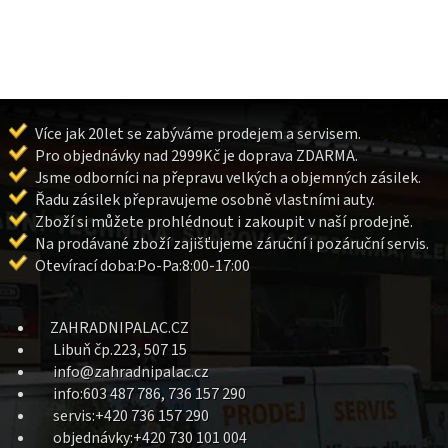
Více jak 20let se zabýváme prodejem a servisem.
Pro objednávky nad 2999Kč je doprava ZDARMA.
Jsme odborníci na přepravu velkých a objemných zásilek.
Řadu zásilek přepravujeme osobně vlastními auty.
Zboží si můžete prohlédnout i zakoupit v naší prodejně.
Na prodávané zboží zajišťujeme záruční i pozáruční servis.
Otevírací doba:Po-Pa:8:00-17:00
ZAHRADNIPALAC.CZ
Libuň čp.223, 507 15
info@zahradnipalac.cz
info:603 487 786, 736 157 290
servis:+420 736 157 290
objednávky:+420 730 101 004