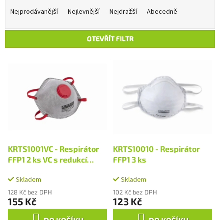
a
Nejprodávanější
Nejlevnější
Nejdražší
Abecedně
z
e
OTEVŘÍT FILTR
n
í
V
p
ý
r
p
o
i
d
s
u
p
k
r
t
o
ů
d
KRTS1001VC - Respirátor
KRTS10010 - Respirátor
u
FFP1 2 ks VC s redukcí
FFP1 3 ks
k
zápachu
t
Skladem
Skladem
ů
128 Kč bez DPH
102 Kč bez DPH
155 Kč
123 Kč