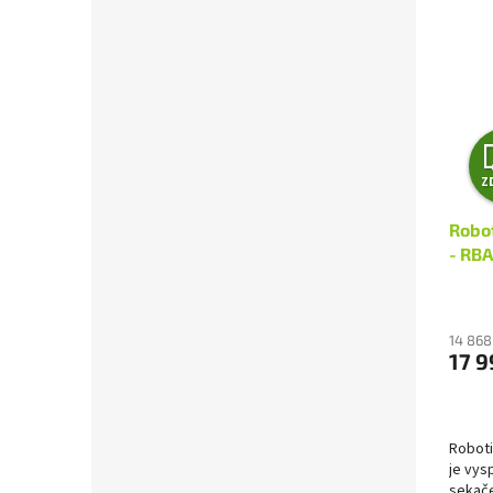
Z
Robo
- RB
14 868
17 9
Robot
je vy
sekače