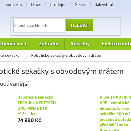
Kontakty
O nás
Prodejna
Servis
Jak vybrat
HLEDAT
domácnost
zahrada
rostliny
elektro mot
cké sekačky
Robotické sekačky s obvodovým drátem
otické sekačky s obvodovým drátem
odávanější
Robotická sekačka
Riwall PRO RRM
TECHline NEXTTECH
APP - robotická
DX6 4WD HRTK
akumulátorová
Skladem
sekačka 900 m2
možností ovládá
74 980 Kč
přes WiFi nebo
Bluetooth