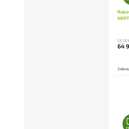
Robo
NEXT
53 711
64 
Zobraz
Z