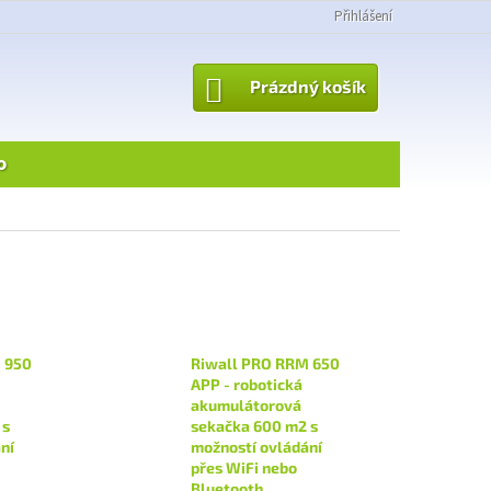
Přihlášení
NÁKUPNÍ
Prázdný košík
KOŠÍK
o
 950
Riwall PRO RRM 650
APP - robotická
akumulátorová
 s
sekačka 600 m2 s
ní
možností ovládání
přes WiFi nebo
Bluetooth