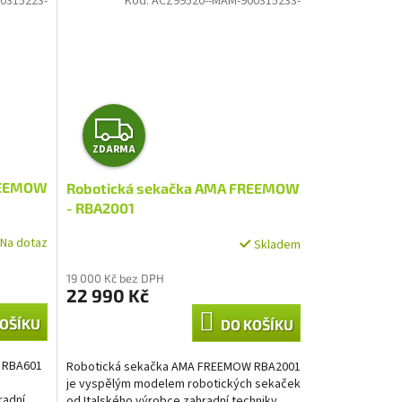
0315223-
Kód:
ACZ99520--MAM-900315233-
Z
ZDARMA
D
REEMOW
Robotická sekačka AMA FREEMOW
A
- RBA2001
R
Na dotaz
Skladem
M
19 000 Kč bez DPH
22 990 Kč
A
OŠÍKU
DO KOŠÍKU
 RBA601
Robotická sekačka AMA FREEMOW RBA2001
je vyspělým modelem robotických sekaček
radní
od Italského výrobce zahradní techniky