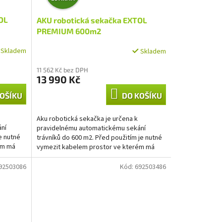
D
OL
AKU robotická sekačka EXTOL
A
PREMIUM 600m2
R
Skladem
Skladem
M
11 562 Kč bez DPH
13 990 Kč
A
OŠÍKU
DO KOŠÍKU
Aku robotická sekačka je určena k
ní
pravidelnému automatickému sekání
e nutné
trávníků do 600 m2. Před použitím je nutné
ém má
vymezit kabelem prostor ve kterém má
sekat a ve vhodném místě...
92503086
Kód:
692503486