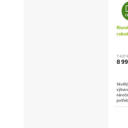
Z
Riwa
robo
500 m
WiFi 
7 437 
8 99
Skvělý
výbavo
náročn
potřeb