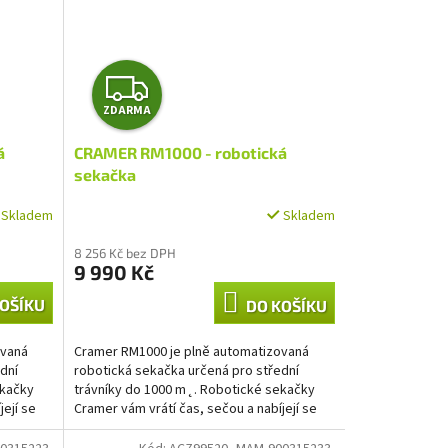
Z
ZDARMA
D
á
CRAMER RM1000 - robotická
A
sekačka
R
Skladem
Skladem
M
8 256 Kč bez DPH
9 990 Kč
A
OŠÍKU
DO KOŠÍKU
ovaná
Cramer RM1000 je plně automatizovaná
dní
robotická sekačka určená pro střední
ekačky
trávníky do 1000 m˛. Robotické sekačky
její se
Cramer vám vrátí čas, sečou a nabíjejí se
automaticky, takže už...