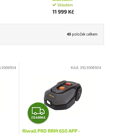
Skladem
11 999 Kč
45
položek celkem
13006934
Kód:
3913008934
Z
ZDARMA
D
Riwall PRO RRM 650 APP -