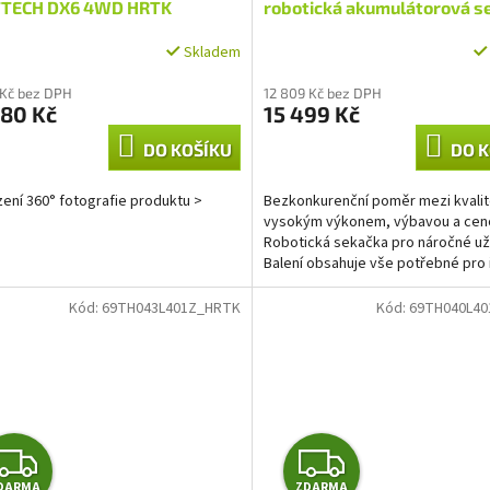
A
A
TECH DX6 4WD HRTK
robotická akumulátorová s
900 m2 s možností ovládání
R
R
Skladem
WiFi nebo Bluetooth
M
M
 Kč bez DPH
12 809 Kč bez DPH
980 Kč
15 499 Kč
A
A
DO KOŠÍKU
DO K
ení 360° fotografie produktu >
Bezkonkurenční poměr mezi kvalit
vysokým výkonem, výbavou a cen
Robotická sekačka pro náročné už
Balení obsahuje vše potřebné pro i
sekačky. Moderní sekací...
Kód:
69TH043L401Z_HRTK
Kód:
69TH040L4
Z
Z
DARMA
ZDARMA