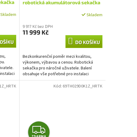
A
ekačka
robotická akumulátorová sekačka
 přes
600 m2 s možností ovládání přes
R
Skladem
Skladem
WiFi nebo Bluetooth
M
9 917 Kč bez DPH
11 999 Kč
A
OŠÍKU
DO KOŠÍKU
ou,
Bezkonkurenční poměr mezi kvalitou,
ou.
výkonem, výbavou a cenou. Robotická
ivatele.
sekačka pro náročné uživatele. Balení
nstalaci
obsahuje vše potřebné pro instalaci
sekačky. Moderní sekací...
01Z_HRTK
Kód:
69TH029D0K1Z_HRTK
Z
ZDARMA