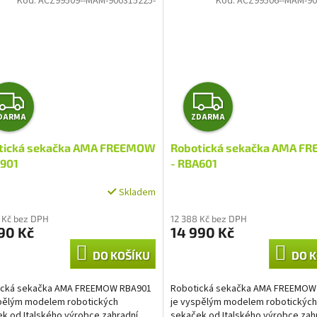
Kód:
ACZ99509--MAM-900315225-
Kód:
ACZ99506--MAM-90
Z
Z
DARMA
ZDARMA
D
D
tická sekačka AMA FREEMOW
Robotická sekačka AMA F
A
A
A901
- RBA601
R
R
Skladem
M
M
 Kč bez DPH
12 388 Kč bez DPH
90 Kč
14 990 Kč
A
A
DO KOŠÍKU
DO K
ická sekačka AMA FREEMOW RBA901
Robotická sekačka AMA FREEMOW
spělým modelem robotických
je vyspělým modelem robotických
k od Italského výrobce zahradní
sekaček od Italského výrobce zah