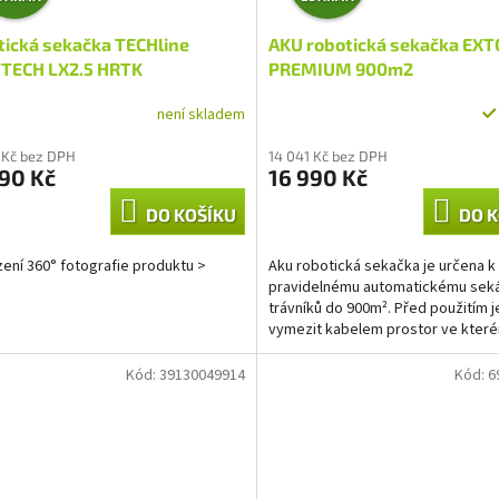
D
D
tická sekačka TECHline
AKU robotická sekačka EXT
A
A
TECH LX2.5 HRTK
PREMIUM 900m2
R
R
není skladem
M
M
 Kč bez DPH
14 041 Kč bez DPH
90 Kč
16 990 Kč
A
A
DO KOŠÍKU
DO K
ení 360° fotografie produktu >
Aku robotická sekačka je určena k
pravidelnému automatickému seká
trávníků do 900m². Před použitím j
vymezit kabelem prostor ve kter
sekat a ve vhodném místě...
Kód:
39130049914
Kód:
6