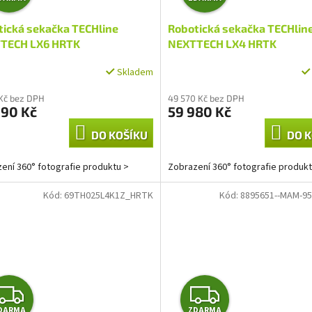
D
D
tická sekačka TECHline
Robotická sekačka TECHlin
A
A
TECH LX6 HRTK
NEXTTECH LX4 HRTK
R
R
Skladem
M
M
 Kč bez DPH
49 570 Kč bez DPH
990 Kč
59 980 Kč
A
A
DO KOŠÍKU
DO K
ení 360° fotografie produktu >
Zobrazení 360° fotografie produkt
Kód:
69TH025L4K1Z_HRTK
Kód:
8895651--MAM-95
Z
Z
DARMA
ZDARMA