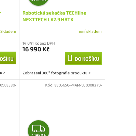
D
e
Robotická sekačka TECHline
A
NEXTTECH LX2.9 HRTK
R
Skladem
není skladem
M
14 041 Kč bez DPH
16 990 Kč
A
OŠÍKU
DO KOŠÍKU
u >
Zobrazení 360° fotografie produktu >
0908380-
Kód:
8895650--MAM-950908379-
Z
ZDARMA