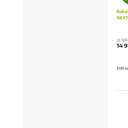
Robo
NEXT
12 388
14 9
Zobraz