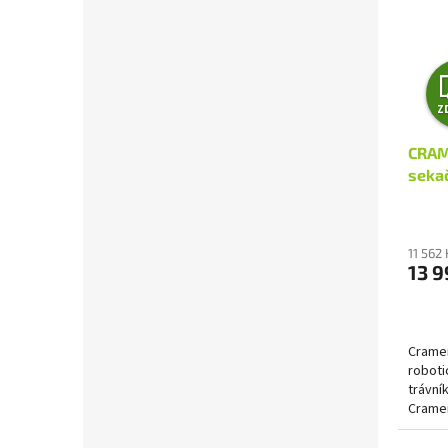
Z
CRAM
seka
11 562
13 9
Cramer
roboti
trávní
Cramer
automa