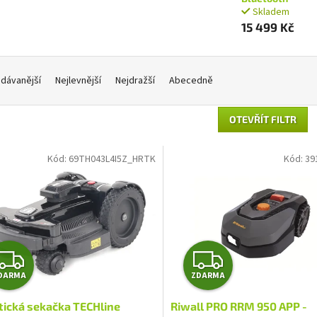
Skladem
15 499 Kč
dávanější
Nejlevnější
Nejdražší
Abecedně
OTEVŘÍT FILTR
Kód:
69TH043L4I5Z_HRTK
Kód:
39
Z
Z
DARMA
ZDARMA
D
D
tická sekačka TECHline
Riwall PRO RRM 950 APP -