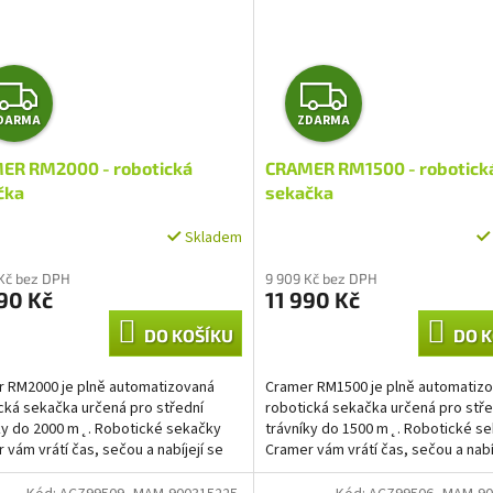
Z
Z
DARMA
ZDARMA
D
D
ER RM2000 - robotická
CRAMER RM1500 - robotick
A
A
čka
sekačka
R
R
Skladem
M
M
 Kč bez DPH
9 909 Kč bez DPH
90 Kč
11 990 Kč
A
A
DO KOŠÍKU
DO K
 RM2000 je plně automatizovaná
Cramer RM1500 je plně automatiz
cká sekačka určená pro střední
robotická sekačka určená pro stře
ky do 2000 m˛. Robotické sekačky
trávníky do 1500 m˛. Robotické s
 vám vrátí čas, sečou a nabíjejí se
Cramer vám vrátí čas, sečou a nabí
ticky, takže už...
automaticky, takže už...