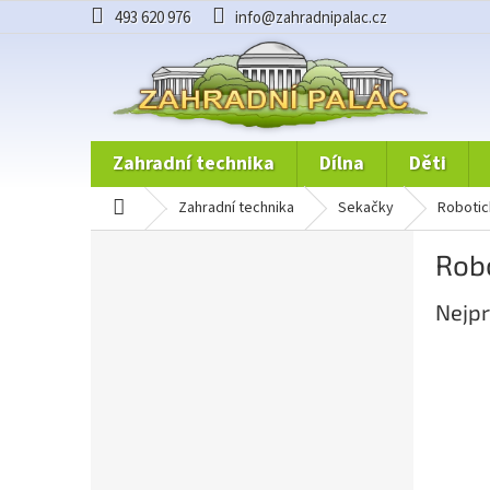
Přejít
493 620 976
info@zahradnipalac.cz
na
obsah
zahradní technika
dílna
děti
domů
zahradní technika
sekačky
roboti
P
Rob
o
s
Nejpr
t
r
a
n
n
í
p
a