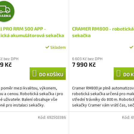
Z
DARMA
D
ll PRO RRM 500 APP -
CRAMER RM800 - robotická
A
tická akumulátorová sekačka
sekačka
2 s možností ovládání přes
R
Skladem
nebo Bluetooth
M
Kč bez DPH
6 603 Kč bez DPH
9 Kč
7 990 Kč
A
DO KOŠÍKU
DO K
 poměr mezi kvalitou, výkonem,
Cramer RM800 je plně automatizo
u a cenou. Robotická sekačka i pro
robotická sekačka určená pro mal
é uživatele. Balení obsahuje vše
střední trávníky do 800 m. Robotic
né pro instalaci sekačky.
sekačky Cramer vám vrátí čas, se
nabíjejí se automaticky,...
Kód:
692503386
Kód:
6