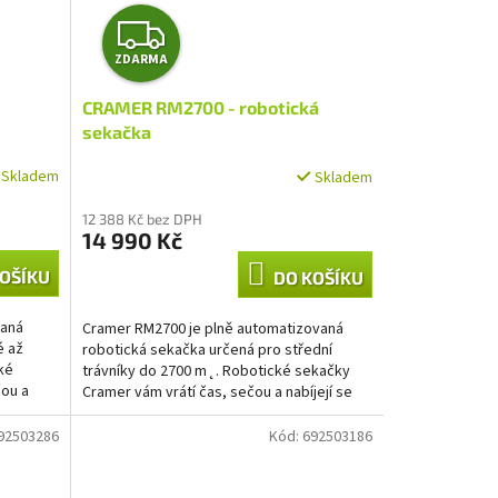
Z
ZDARMA
D
CRAMER RM2700 - robotická
A
sekačka
R
Skladem
Skladem
M
12 388 Kč bez DPH
14 990 Kč
A
OŠÍKU
DO KOŠÍKU
vaná
Cramer RM2700 je plně automatizovaná
é až
robotická sekačka určená pro střední
ké
trávníky do 2700 m˛. Robotické sekačky
čou a
Cramer vám vrátí čas, sečou a nabíjejí se
automaticky, takže už...
92503286
Kód:
692503186