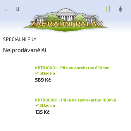
Přejít
NÁKUP
na
obsah
KOŠÍK
SPECIÁLNÍ PILY
Nejprodávanější
KRT810001 - Pila na porobeton 650mm
Skladem
589 Kč
KRT808001 - Pilka na sádrokarton 180mm
Skladem
135 Kč