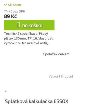
Skladem
74 Kč bez DPH
89 Kč
DO KOŠÍKU
Technická specifikace: Pilový
plátek 130 mm, TPI 16, Vlastnosti
výrobku: 65 Mn ocelové ostří,...
3
položek celkem
O
v
l
Z
á
á
d
Vytvořil Shoptet
p
a
a
c
t
í
×
í
p
r
Splátková kalkulačka ESSOX
v
k