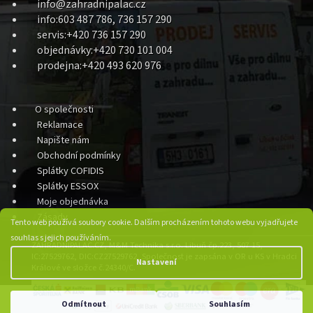
info@zahradnipalac.cz
info:603 487 786, 736 157 290
servis:+420 736 157 290
objednávky:+420 730 101 004
prodejna:+420 493 620 976
O společnosti
Reklamace
Napište nám
Obchodní podmínky
Splátky COFIDIS
Splátky ESSOX
Moje objednávka
Zásady
Tento web používá soubory cookie. Dalším procházením tohoto webu vyjadřujete
souhlas s jejich používáním.
ZAHRADNIPALAC.CZ, M&M Technika s.r.o. Libuň čp.223, 507 15,
IC:27529762, DIC:CZ27529762, Společnost je zapsána v OR u KS v Hradci
Nastavení
Králové ve složce č.24340/C.
Odmítnout
Souhlasím