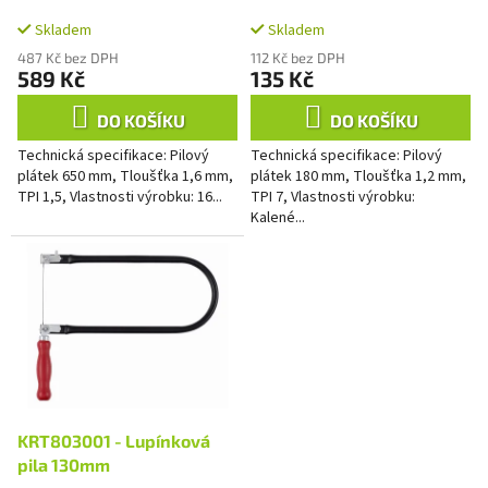
k
t
Skladem
Skladem
ů
487 Kč bez DPH
112 Kč bez DPH
589 Kč
135 Kč
DO KOŠÍKU
DO KOŠÍKU
Technická specifikace: Pilový
Technická specifikace: Pilový
plátek 650 mm, Tloušťka 1,6 mm,
plátek 180 mm, Tloušťka 1,2 mm,
TPI 1,5, Vlastnosti výrobku: 16...
TPI 7, Vlastnosti výrobku:
Kalené...
KRT803001 - Lupínková
pila 130mm