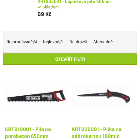
KRT803001 - Lupínková pila 130mm
Skladem
89 Kč
Ř
a
Nejprodávanější
Nejlevnější
Nejdražší
Abecedně
z
e
OTEVŘÍT FILTR
n
í
V
p
ý
r
p
o
i
d
s
u
p
k
r
t
o
ů
d
KRT810001 - Pila na
KRT808001 - Pilka na
u
porobeton 650mm
sádrokarton 180mm