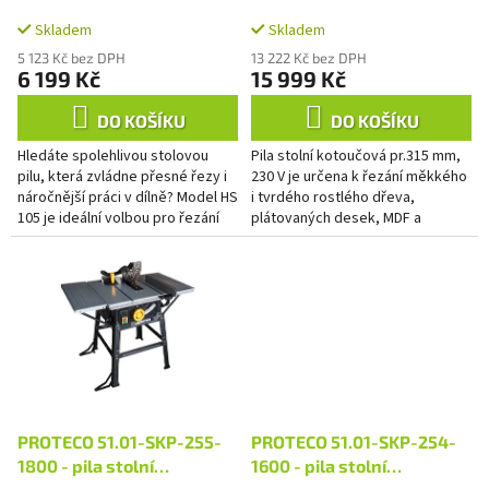
A
k
315 mm, 230 V
t
Skladem
Skladem
ů
5 123 Kč bez DPH
13 222 Kč bez DPH
6 199 Kč
15 999 Kč
DO KOŠÍKU
DO KOŠÍKU
Hledáte spolehlivou stolovou
Pila stolní kotoučová pr.315 mm,
pilu, která zvládne přesné řezy i
230 V je určena k řezání měkkého
náročnější práci v dílně? Model HS
i tvrdého rostlého dřeva,
105 je ideální volbou pro řezání
plátovaných desek, MDF a
trámků, profilovaných desek i
dřevoštěpkových desek,
běžné podélné a...
překližkových desek s
dřevěným...
PROTECO 51.01-SKP-255-
PROTECO 51.01-SKP-254-
1800 - pila stolní
1600 - pila stolní