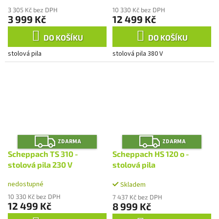
3 305 Kč bez DPH
10 330 Kč bez DPH
3 999 Kč
12 499 Kč
DO KOŠÍKU
DO KOŠÍKU
stolová pila
stolová pila 380 V
Z
Z
ZDARMA
ZDARMA
D
D
A
A
Scheppach TS 310 -
Scheppach HS 120 o -
R
R
M
M
stolová pila 230 V
stolová pila
A
A
nedostupné
Skladem
10 330 Kč bez DPH
7 437 Kč bez DPH
12 499 Kč
8 999 Kč