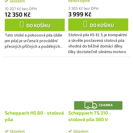
nedostupné
Skladem
3 305 Kč bez DPH
10 207 Kč bez DPH
3 999 Kč
12 350 Kč
DO KOŠÍKU
DO KOŠÍKU
Stolová pila HS 81 S je kompaktní
Tato stolní a pokosová pila (dále
a skvěle postavená stolová pila
jen pila) je určena k provádění
vhodná do běžné domácí dílny.
přesných příčných a podélných...
Díky dostatečně silnému motoru
o výkonu 1500 W můžete na pile
provádět všechny...
Z
ZDARMA
D
A
Scheppach HS 80 - stolová
Scheppach TS 310 -
R
M
pila
stolová pila 380 V
A
Skladem
Skladem