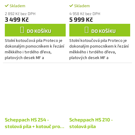
kotoučová 255 mm, 1800 W
kotoučová 254 mm, 1600 W
Skladem
Skladem
2 892 Kč bez DPH
4 958 Kč bez DPH
3 499 Kč
5 999 Kč
DO KOŠÍKU
DO KOŠÍKU
Stolní kotoučová pila Proteco je
Stolní kotoučová pila Proteco je
dokonalým pomocníkem k řezání
dokonalým pomocníkem k řezání
měkkého i tvrdého dřeva,
měkkého i tvrdého dřeva,
platových desek MF a
platových desek MF a
dřevoštěpkových desek,
dřevoštěpkových desek,
překližkových desek a
překližkových desek a
podobných materiálů ze...
podobných materiálů ze...
Scheppach HS 254 -
Scheppach HS 210 -
stolová pila + kotouč pro
stolová pila
jemné řezy (48 zubů)