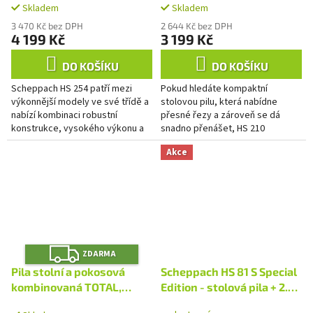
Skladem
Skladem
3 470 Kč bez DPH
2 644 Kč bez DPH
4 199 Kč
3 199 Kč
DO KOŠÍKU
DO KOŠÍKU
Scheppach HS 254 patří mezi
Pokud hledáte kompaktní
výkonnější modely ve své třídě a
stolovou pilu, která nabídne
nabízí kombinaci robustní
přesné řezy a zároveň se dá
konstrukce, vysokého výkonu a
snadno přenášet, HS 210
komfortního ovládání. Je ideální
představuje ideální volbu. Díky
Akce
pro přesné řezání trámů,...
promyšlené konstrukci se skvěle
hodí...
Z
ZDARMA
D
A
Pila stolní a pokosová
Scheppach HS 81 S Special
R
M
kombinovaná TOTAL,
Edition - stolová pila + 2.
A
1800W, industrial
kotouč zdarma