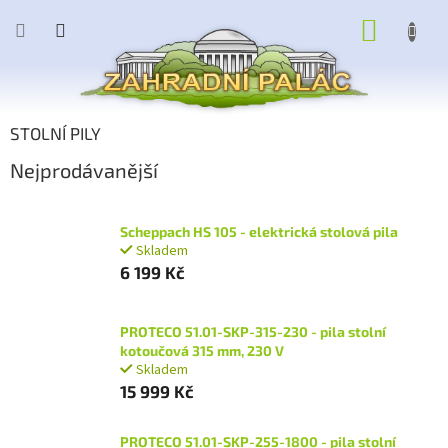
Přejít
NÁKUP
na
obsah
KOŠÍK
STOLNÍ PILY
Nejprodávanější
Scheppach HS 105 - elektrická stolová pila
Skladem
6 199 Kč
PROTECO 51.01-SKP-315-230 - pila stolní
kotoučová 315 mm, 230 V
Skladem
15 999 Kč
PROTECO 51.01-SKP-255-1800 - pila stolní