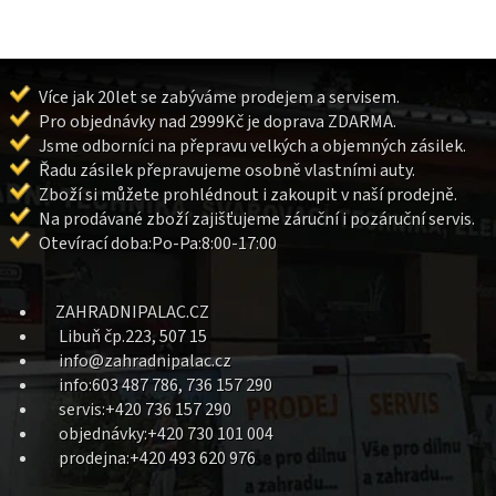
Více jak 20let se zabýváme prodejem a servisem.
Pro objednávky nad 2999Kč je doprava ZDARMA.
Jsme odborníci na přepravu velkých a objemných zásilek.
Řadu zásilek přepravujeme osobně vlastními auty.
Zboží si můžete prohlédnout i zakoupit v naší prodejně.
Na prodávané zboží zajišťujeme záruční i pozáruční servis.
Otevírací doba:Po-Pa:8:00-17:00
ZAHRADNIPALAC.CZ
Libuň čp.223, 507 15
info@zahradnipalac.cz
info:603 487 786, 736 157 290
servis:+420 736 157 290
objednávky:+420 730 101 004
prodejna:+420 493 620 976