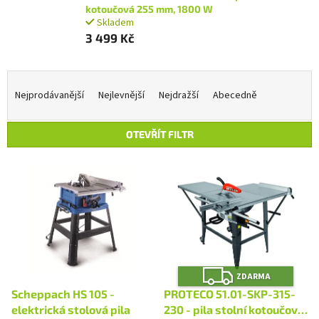
kotoučová 255 mm, 1800 W
Skladem
3 499 Kč
Ř
a
Nejprodávanější
Nejlevnější
Nejdražší
Abecedně
z
e
OTEVŘÍT FILTR
n
í
V
p
ý
r
p
o
i
d
s
u
p
k
r
t
Z
o
ZDARMA
D
ů
A
d
Scheppach HS 105 -
PROTECO 51.01-SKP-315-
R
u
M
elektrická stolová pila
230 - pila stolní kotoučová