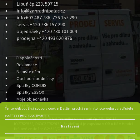
Libuň čp.223, 507 15
info@zahradnipalac.cz
info:603 487 786, 736 157 290
servis:+420 736 157 290
objednávky:+420 730 101 004
prodejna:+420 493 620 976
O společnosti
Reklamace
Napište nám
Obchodní podmínky
Splátky COFIDIS
Splátky ESSOX
Moje objednávka
Zásady
Tento web používá soubory cookie. Dalším procházením tohoto webu vyjadřujete
souhlas s jejich používáním.
ZAHRADNIPALAC.CZ, M&M Technika s.r.o. Libuň čp.223, 507 15,
IC:27529762, DIC:CZ27529762, Společnost je zapsána v OR u KS v Hradci
Nastavení
Králové ve složce č.24340/C.