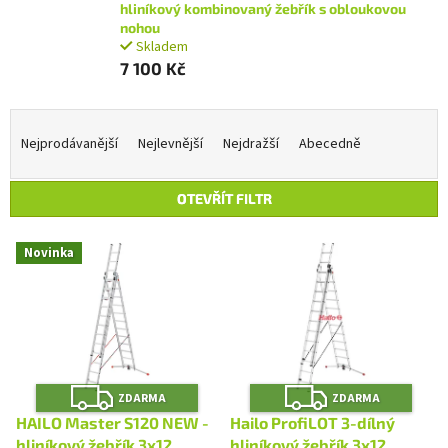
hliníkový kombinovaný žebřík s obloukovou
nohou
Skladem
7 100 Kč
Ř
a
Nejprodávanější
Nejlevnější
Nejdražší
Abecedně
z
e
OTEVŘÍT FILTR
n
í
V
p
Novinka
ý
r
p
o
i
d
s
u
p
k
r
t
Z
Z
o
ZDARMA
ZDARMA
D
D
ů
A
A
d
HAILO Master S120 NEW -
Hailo ProfiLOT 3-dílný
R
R
u
hliníkový žebřík 3x12
hliníkový žebřík 3x12