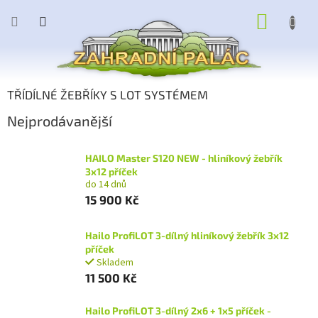
Přejít
NÁKUP
na
obsah
KOŠÍK
TŘÍDÍLNÉ ŽEBŘÍKY S LOT SYSTÉMEM
Nejprodávanější
HAILO Master S120 NEW - hliníkový žebřík
3x12 příček
do 14 dnů
15 900 Kč
Hailo ProfiLOT 3-dílný hliníkový žebřík 3x12
příček
Skladem
11 500 Kč
Hailo ProfiLOT 3-dílný 2x6 + 1x5 příček -