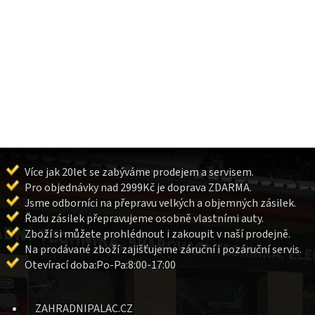
Více jak 20let se zabýváme prodejem a servisem.
Pro objednávky nad 2999Kč je doprava ZDARMA.
Jsme odborníci na přepravu velkých a objemných zásilek.
Řadu zásilek přepravujeme osobně vlastními auty.
Zboží si můžete prohlédnout i zakoupit v naší prodejně.
Na prodávané zboží zajišťujeme záruční i pozáruční servis.
Otevírací doba:Po-Pa:8:00-17:00
ZAHRADNIPALAC.CZ