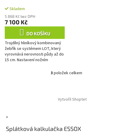
kombinovaný žebřík s
Skladem
obloukovou nohou
5 868 Kč bez DPH
7 100 Kč
DO KOŠÍKU
Trojdílný hliníkový kombinovaný
žebřík se systémem LOT, který
vyrovnává nerovnosti půdy až do
15 cm. Nastavení nožním
pedálem. Mnohostranně
použitelný jako příložný,
3
položek celkem
O
výsuvný...
v
l
Z
á
á
d
Vytvořil Shoptet
p
a
a
c
t
í
×
í
p
r
Splátková kalkulačka ESSOX
v