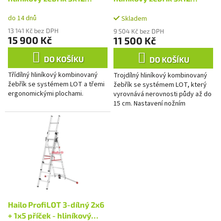
M
M
A
A
k
příček
příček
do 14 dnů
t
Skladem
ů
13 141 Kč bez DPH
9 504 Kč bez DPH
15 900 Kč
11 500 Kč
DO KOŠÍKU
DO KOŠÍKU
Třídílný hliníkový kombinovaný
Trojdílný hliníkový kombinovaný
žebřík se systémem LOT a třemi
žebřík se systémem LOT, který
ergonomickými plochami.
vyrovnává nerovnosti půdy až do
15 cm. Nastavení nožním
pedálem. Mnohostranně
použitelný jako příložný,
výsuvný...
Hailo ProfiLOT 3-dílný 2x6
+ 1x5 příček - hliníkový