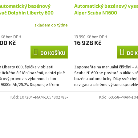
automatický bazénový
Automatický bazénový vys
A
A
ač Dolphin Liberty 600
Aiper Scuba N1600
R
R
skladem do týdne
M
M
 Kč bez DPH
13 990 Kč bez DPH
500 Kč
16 928 Kč
A
A
DO KOŠÍKU
DO K
n Liberty 600, špička v oblasti
Zapomeňte na manuální čištění – A
tického čištění bazénů, nabízí plně
Scuba N1600 se postará o úklid v
rový provoz s výkonnou Li-Ion
bazénu automaticky. Díky své chyt
í 9800mAh/25.2V. Disponuje třemi
navigaci a silnému výkonu spolehli
lizovanými...
vyčistí dno, stěny i...
Kód:
107204--MAM-1054802783-
Kód:
60558--MAM-104