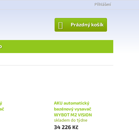
Přihlášení
NÁKUPNÍ
Prázdný košík
KOŠÍK
o
ý
AKU automatický
ač
bazénový vysavač
WYBOT M2 VISION
e
skladem do týdne
34 226 Kč