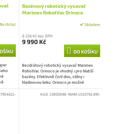
avač
Bazénový robotický vysavač
A
Marimex RobotVac Orinoco
R
Na dotaz
Skladem
M
8 256 Kč bez DPH
9 990 Kč
A
OŠÍKU
DO KOŠÍKU
iper
Bezdrátový robotický vysavač Marimex
ašeho
RobotVac Orinoco je vhodný i pro hlubší
ré
bazény. Efektivně čistí dno, stěny i
vě
hladinovou linku. Orinoco je možné
používat ve slané vodě....
7954421-
Kód:
10800048--MAM-1020761495-