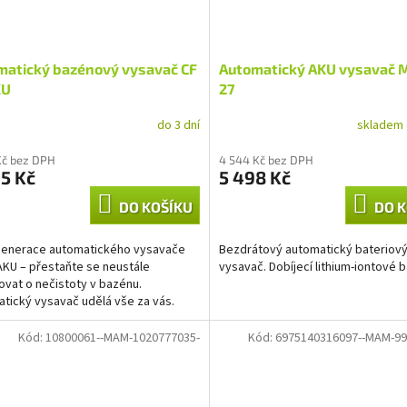
matický bazénový vysavač CF
Automatický AKU vysavač 
KU
27
do 3 dní
skladem 
Kč bez DPH
4 544 Kč bez DPH
5 Kč
5 498 Kč
DO KOŠÍKU
DO K
generace automatického vysavače
Bezdrátový automatický bateriov
AKU – přestaňte se neustále
vysavač. Dobíjecí lithium-iontové b
ovat o nečistoty v bazénu.
tický vysavač udělá vše za vás.
e si křišťálově čisté...
Kód:
10800061--MAM-1020777035-
Kód:
6975140316097--MAM-99