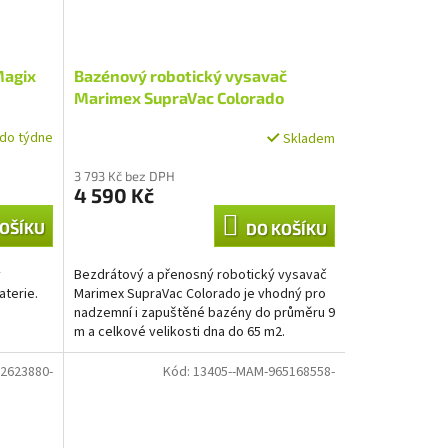
Magix
Bazénový robotický vysavač
Marimex SupraVac Colorado
do týdne
Skladem
3 793 Kč bez DPH
4 590 Kč
OŠÍKU
DO KOŠÍKU
ý
Bezdrátový a přenosný robotický vysavač
aterie.
Marimex SupraVac Colorado je vhodný pro
nadzemní i zapuštěné bazény do průměru 9
m a celkové velikosti dna do 65 m2.
Vysavač disponuje...
2623880-
Kód:
13405--MAM-965168558-