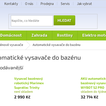
Kontakty
O nás
Prodejna
Servis
Jak vybrat
HLEDAT
domácnost
zahrada
rostliny
elektro mot
zénové vysavače
Automatické vysavače do bazénu
omatické vysavače do bazénu
odávanější
Vysavač bazénový
AKU automatick
robotický Marimex
bazénový vysav
SupraVac Trinity
WYBOT S2 PRO
není skladem
skladem do týdn
2 990 Kč
32 714 Kč