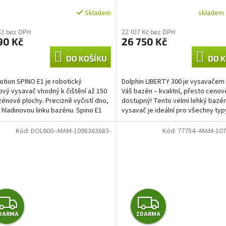
R
R
skladem 
Skladem
M
M
Kč bez DPH
22 107 Kč bez DPH
90 Kč
26 750 Kč
A
A
DO KOŠÍKU
DO K
ion SPINO E1 je robotický
Dolphin LIBERTY 300 je vysavačem
vý vysavač vhodný k čištění až 150
Váš bazén – kvalitní, přesto cenov
énové plochy. Precizně vyčistí dno,
dostupný! Tento velmi lehký bazé
i hladinovou linku bazénu. Spino E1
vysavač je ideální pro všechny ty
í mnoho...
bazénů, vyčistí dno...
Kód:
DOL600--MAM-1098363683-
Kód:
77754--MAM-107
Z
Z
DARMA
ZDARMA
D
D