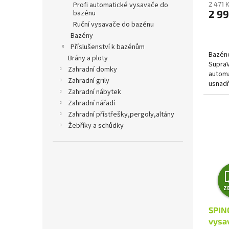
profi automatické vysavače do
2 471 
2 99
bazénu
ruční vysavače do bazénu
bazény
příslušenství k bazénům
Bazéno
brány a ploty
SupraV
zahradní domky
automa
zahradní grily
usnadň
zahradní nábytek
výkon
zahradní nářadí
zahradní přístřešky,pergoly,altány
žebříky a schůdky
Z
SPIN
vysa