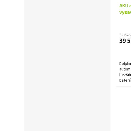
AKU 
vysav
32 645
39 
Dolphi
automa
bezšňů
bateri
specia