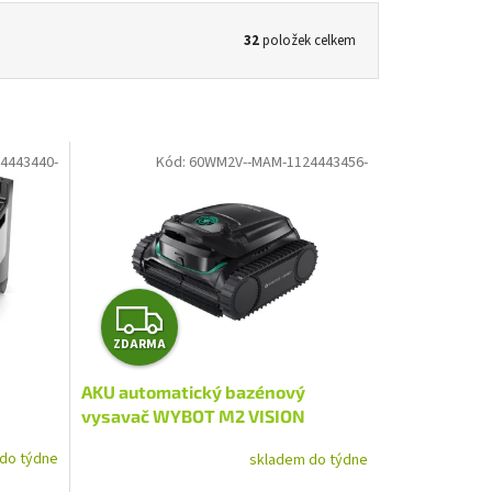
32
položek celkem
4443440-
Kód:
60WM2V--MAM-1124443456-
Z
ZDARMA
D
AKU automatický bazénový
A
vysavač WYBOT M2 VISION
R
do týdne
skladem do týdne