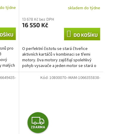
R
do týdne
skladem do týdne
M
13 678 Kč bez DPH
16 550 Kč
A
OŠÍKU
DO KOŠÍKU
 snů pro
O perfektní čistotu se stará čtveřice
ě
aktivních kartáčů v kombinaci se třemi
nový
motory. Dva motory zajišťují spolehlivý
py malých
pohyb vysavače a jeden motor se stará o
účinnou filtraci....
6649435-
Kód:
10800070--MAM-1066355838-
Z
ZDARMA
D