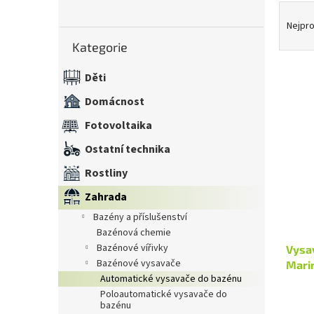
Ř
n
a
e
Nejpro
Přeskočit
z
l
Kategorie
kategorie
e
n
Děti
í
V
p
Domácnost
ý
r
Fotovoltaika
p
o
i
d
Ostatní technika
s
u
Rostliny
p
k
r
t
Zahrada
o
ů
bazény a příslušenství
d
bazénová chemie
u
bazénové vířivky
Vysa
k
bazénové vysavače
Mari
t
automatické vysavače do bazénu
ů
poloautomatické vysavače do
bazénu