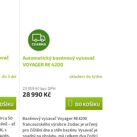
Z
ZDARMA
D
avač
Automatický bazénový vysavač
A
VOYAGER RE 4200
R
do 3 dní
skladem do týdne
M
23 959 Kč bez DPH
28 990 Kč
A
OŠÍKU
DO KOŠÍKU
Orca 50
Bazénový vysavač Voyager RE4200
énů – ať
francouzského výrobce Zodiac je určený
í, s
pro čištění dna a stěn bazénu. Vysavač je
azén,
snadný na obsluhu, má celkem dva čistící