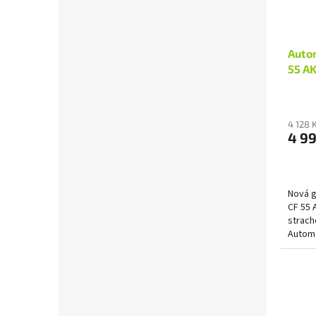
Auto
55 A
4 128 
4 99
Nová 
CF 55 
strach
Automa
Užívejt