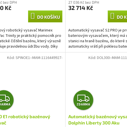
M
Kč bez DPH
27 036 Kč bez DPH
0 Kč
32 714 Kč
A
DO KOŠÍKU
DO K
vý robotický vysavač Marimex
Automatický vysavač S2 PRO je pr
ac Trinity je praktický pomocník pro
bateriovým vysavačem, který má 
tické čištění bazénu, který výrazně
stanici na hraně bazénu, do které 
uje pravidelnou údržbu vody. Díky
automaticky vrátí při poklesu bate
ným motorům...
20 %.
Kód:
SPINOE1--MAM-1116449927-
Kód:
DOL300--MAM-111
Z
Z
DARMA
ZDARMA
D
D
O E1 robotický bazénový
Automatický bazénový vys
A
A
vač
Dolphin Liberty 300 Aku