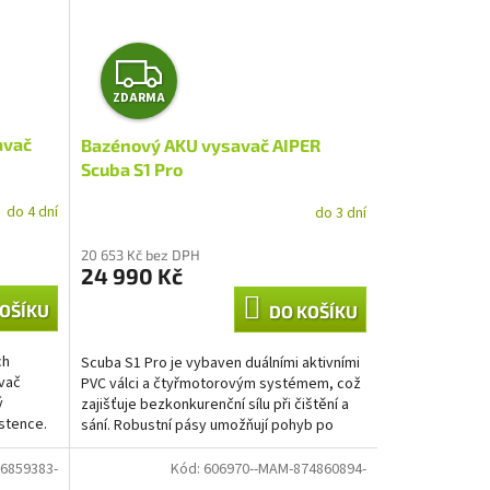
Z
ZDARMA
D
avač
Bazénový AKU vysavač AIPER
A
Scuba S1 Pro
R
do 4 dní
do 3 dní
M
20 653 Kč bez DPH
24 990 Kč
A
OŠÍKU
DO KOŠÍKU
ch
Scuba S1 Pro je vybaven duálními aktivními
vač
PVC válci a čtyřmotorovým systémem, což
ý
zajišťuje bezkonkurenční sílu při čištění a
stence.
sání. Robustní pásy umožňují pohyb po
nerovném dně...
6859383-
Kód:
606970--MAM-874860894-