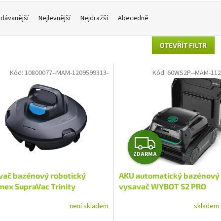
dávanější
Nejlevnější
Nejdražší
Abecedně
OTEVŘÍT FILTR
Kód:
10800077--MAM-1209599313-
Kód:
60WS2P--MAM-112
Z
ZDARMA
D
vač bazénový robotický
AKU automatický bazénový
A
mex SupraVac Trinity
vysavač WYBOT S2 PRO
R
není skladem
skladem 