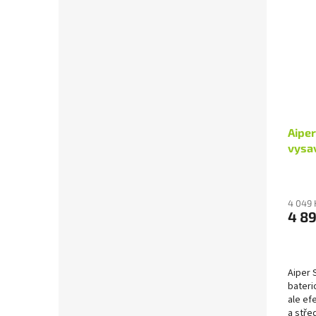
Aiper
vysa
4 049 
4 89
Aiper 
bateri
ale ef
a stře