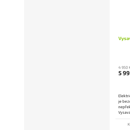
Vysa
4 950 
5 99
Elektr
je bez
nepřek
Vysava
algori
K