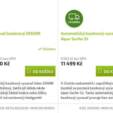
Z
ZDARMA
D
vač bazénový ZX500R
Automatický bazénový vys
A
Aiper Surfer S1
R
Skladem
M
Kč bez DPH
9 503 Kč bez DPH
0 Kč
11 499 Kč
A
DO KOŠÍKU
DO K
ický bazénový vysavač Intex ZX500R
O čistotu nadzemních i zapuštěný
drátový, takže při úklidu nikde
bazénů se postará bazénový vysa
ážejí žádné hadice nebo šňůry.
Aiper Surfer S1. Tento automatick
č má nastavený inteligentní
bazénový vysavač pracuje bez asi
tmus, který zaručuje...
Automaticky zajistí čistotu...
ód:
6975140316165--MAM-961956851-
Kód:
2500363--MAM-91