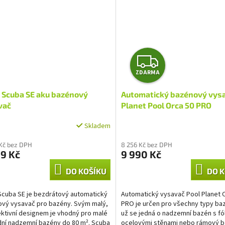
Z
ZDARMA
D
 Scuba SE aku bazénový
Automatický bazénový vys
A
vač
Planet Pool Orca 50 PRO
R
Skladem
M
Kč bez DPH
8 256 Kč bez DPH
9 Kč
9 990 Kč
A
DO KOŠÍKU
DO K
Scuba SE je bezdrátový automatický
Automatický vysavač Pool Planet 
ový vysavač pro bazény. Svým malý,
PRO je určen pro všechny typy baz
ektivní designem je vhodný pro malé
už se jedná o nadzemní bazén s fóli
dní nadzemní bazény do 80 m². Scuba
ocelovými stěnami nebo rámový b