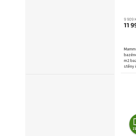
9 909 
11 9
Mammot
bazéno
m2 baz
stěny 
vyčist
Z