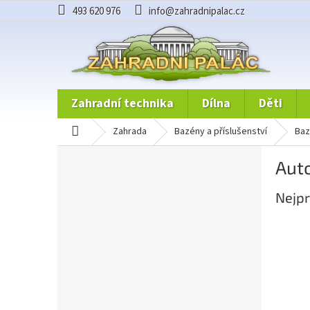
Přejít
493 620 976
info@zahradnipalac.cz
na
obsah
zahradní technika
dílna
děti
domů
zahrada
bazény a příslušenství
ba
P
Aut
o
s
Nejpr
t
r
a
n
n
í
p
a