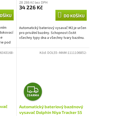
M
28 286 Kč bez DPH
34 226 Kč
A
OŠÍKU
DO KOŠÍKU
vním
Automatický bateriový vysavač M2 je určen
dokovací
pro privátní bazény. Schopnost čistit
se
všechny typy dna a všechny tvary bazénu.
rie pod
6343168-
Kód:
DOL55--MAM-1111106852-
Z
ZDARMA
D
avač
Automatický bateriový bazénový
A
vysavač Dolphin Niya Tracker 55