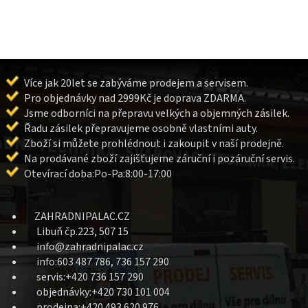
Více jak 20let se zabýváme prodejem a servisem.
Pro objednávky nad 2999Kč je doprava ZDARMA.
Jsme odborníci na přepravu velkých a objemných zásilek.
Řadu zásilek přepravujeme osobně vlastními auty.
Zboží si můžete prohlédnout i zakoupit v naší prodejně.
Na prodávané zboží zajišťujeme záruční i pozáruční servis.
Otevírací doba:Po-Pa:8:00-17:00
ZAHRADNIPALAC.CZ
Libuň čp.223, 507 15
info@zahradnipalac.cz
info:603 487 786, 736 157 290
servis:+420 736 157 290
objednávky:+420 730 101 004
prodejna:+420 493 620 976