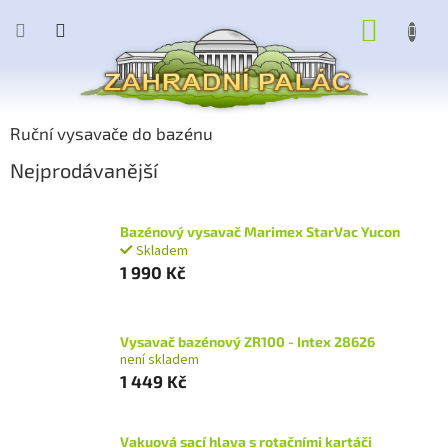
Přejít
NÁKUP
na
obsah
KOŠÍK
Ruční vysavače do bazénu
Nejprodávanější
Bazénový vysavač Marimex StarVac Yucon
Skladem
1 990 Kč
Vysavač bazénový ZR100 - Intex 28626
není skladem
1 449 Kč
Vakuová sací hlava s rotačními kartáči