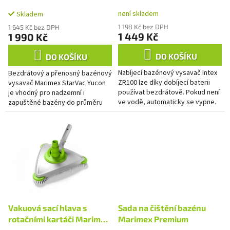
k
není skladem
t
Skladem
ů
1 198 Kč bez DPH
1 645 Kč bez DPH
1 449 Kč
1 990 Kč
DO KOŠÍKU
DO KOŠÍKU
Nabíjecí bazénový vysavač Intex
Bezdrátový a přenosný bazénový
ZR100 lze díky dobíjecí baterii
vysavač Marimex StarVac Yucon
používat bezdrátově. Pokud není
je vhodný pro nadzemní i
ve vodě, automaticky se vypne.
zapuštěné bazény do průměru
Ve výbavě má dva čistící kartáče
4,57 m. Vysavač disponuje
a jemný filtrační...
automatickým zapínáním a
vypínáním...
Vakuová sací hlava s
Sada na čištění bazénu
rotačními kartáči Marimex
Marimex Premium