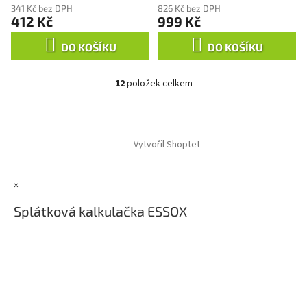
341 Kč bez DPH
826 Kč bez DPH
412 Kč
999 Kč
DO KOŠÍKU
DO KOŠÍKU
12
položek celkem
O
v
l
Z
á
á
d
Vytvořil Shoptet
p
a
a
c
t
í
×
í
p
r
Splátková kalkulačka ESSOX
v
k
y
v
ý
p
i