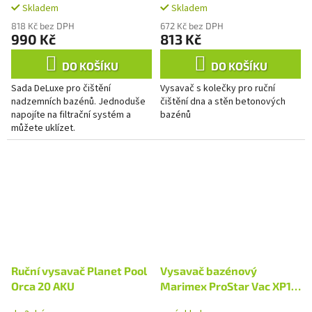
Skladem
Skladem
818 Kč bez DPH
672 Kč bez DPH
990 Kč
813 Kč
DO KOŠÍKU
DO KOŠÍKU
Sada DeLuxe pro čištění
Vysavač s kolečky pro ruční
nadzemních bazénů. Jednoduše
čištění dna a stěn betonových
napojíte na filtrační systém a
bazénů
můžete uklízet.
Ruční vysavač Planet Pool
Vysavač bazénový
Orca 20 AKU
Marimex ProStar Vac XP17
Aku