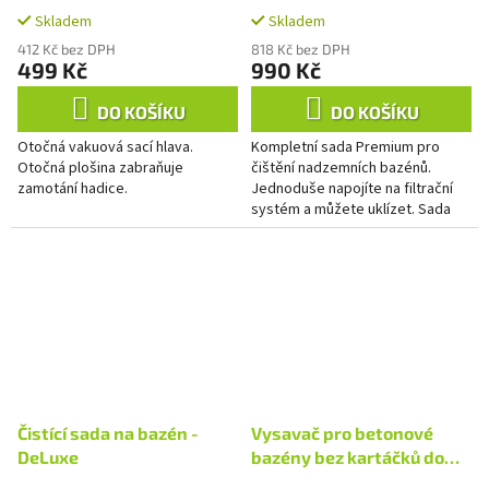
Premium
Skladem
Skladem
412 Kč bez DPH
818 Kč bez DPH
499 Kč
990 Kč
DO KOŠÍKU
DO KOŠÍKU
Otočná vakuová sací hlava.
Kompletní sada Premium pro
Otočná plošina zabraňuje
čištění nadzemních bazénů.
zamotání hadice.
Jednoduše napojíte na filtrační
systém a můžete uklízet. Sada
obsahuje vakuovou sací hlavu s
rotačními kartáči, kartáč na...
Čistící sada na bazén -
Vysavač pro betonové
DeLuxe
bazény bez kartáčků do
rohu