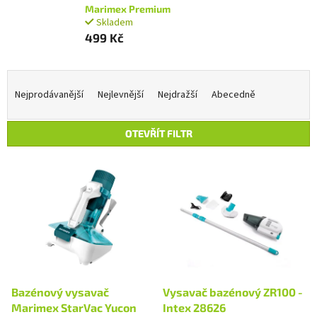
Marimex Premium
Skladem
499 Kč
Ř
a
Nejprodávanější
Nejlevnější
Nejdražší
Abecedně
z
e
OTEVŘÍT FILTR
n
í
V
p
ý
r
p
o
i
d
s
u
p
k
r
t
o
ů
d
Bazénový vysavač
Vysavač bazénový ZR100 -
u
Marimex StarVac Yucon
Intex 28626