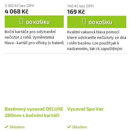
3 362 Kč bez DPH
140 Kč bez DPH
4 068 Kč
169 Kč
DO KOŠÍKU
DO KOŠÍKU
Boční kartáče pro odstranění
Kvalitní vakuová hlava pomocí
nečistot z rohů. Vyměnitelná
které odstraníte nečistoty ze dna
hlava - kartáč pro vířivky (v balení)
i stěn bazénu. Lze použít jak k
nadzemním, tak i k zapuštěným
bazénům. Napojení na hadice o
průměru 32 i 38 mm.
Bazénový vysavač DELUXE
Vysavač Spa Vac
280mm s bočními kartáči
Skladem
Skladem