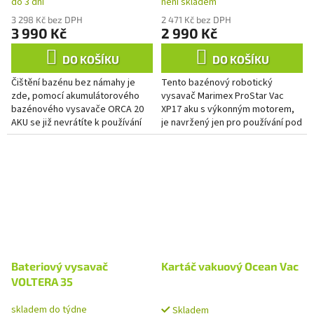
do 3 dní
není skladem
3 298 Kč bez DPH
2 471 Kč bez DPH
3 990 Kč
2 990 Kč
DO KOŠÍKU
DO KOŠÍKU
Čištění bazénu bez námahy je
Tento bazénový robotický
zde, pomocí akumulátorového
vysavač Marimex ProStar Vac
bazénového vysavače ORCA 20
XP17 aku s výkonným motorem,
AKU se již nevrátíte k používání
je navržený jen pro používání pod
vysavačů napojených na filtrační
vodou. Je vhodný pro bazény s
systém. Akumulátorový...
velikostí dna do 20m2 a s...
Bateriový vysavač
Kartáč vakuový Ocean Vac
VOLTERA 35
skladem do týdne
Skladem