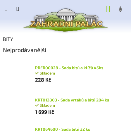
Přejít
NÁKUP
na
obsah
KOŠÍK
BITY
Nejprodávanější
PRER00028 - Sada bitů a klíčů 45ks
Skladem
228 Kč
KRT012803 - Sada vrtáků a bitů 204 ks
Skladem
1 699 Kč
KRT064600 - Sada bitů 32 ks