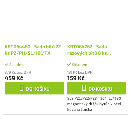
KRT064460 - Sada bitů 22
KRT064262 - Sada
ks PZ/PH/SL/HX/TX
rázových bitů 8 ks
PZ/SL/TX
Skladem
Skladem
379 Kč bez DPH
131 Kč bez DPH
459 Kč
159 Kč
DO KOŠÍKU
DO KOŠÍKU
SLS PZ1/PZ2/PZ3 T20/T25/T30
magnetický držák bytů S2 ocel
kovaná špička