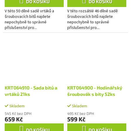
DO KOŠÍKU
DO KOŠÍKU
V této 50 dílné sadě vrtáků a
V této rozsáhlé 46 dílné sadě
šroubovacích bitů najdete
šroubovacích bitů najdete
nepochybně to správné
nepochybně to správné
příslušenství pro...
příslušenství pro...
KRT064910 - Sada bitů a
KRT064900 - Hodinářský
vrtáků 21ks
šroubovák s bity 52ks
Skladem
Skladem
545 Kč bez DPH
495 Kč bez DPH
659 Kč
599 Kč
DO KOŠÍKU
DO KOŠÍKU