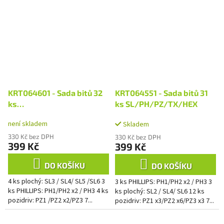
KRT064601 - Sada bitů 32
KRT064551 - Sada bitů 31
ks
ks SL/PH/PZ/TX/HEX
SL/PH/PZ/TX/HEX/TTX
není skladem
Skladem
330 Kč bez DPH
330 Kč bez DPH
399 Kč
399 Kč
DO KOŠÍKU
DO KOŠÍKU
4 ks plochý: SL3 / SL4/ SL5 /SL6 3
3 ks PHILLIPS: PH1/PH2 x2 / PH3 3
ks PHILLIPS: PH1/PH2 x2 / PH3 4 ks
ks plochý: SL2 / SL4/ SL6 12 ks
pozidriv: PZ1 /PZ2 x2/PZ3 7...
pozidriv: PZ1 x3/PZ2 x6/PZ3 x3 7...