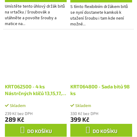
Umístěte tento úhlový držák bitů
S tímto flexibilním držákem bitů
na vrtačku / šroubovák a
se nyní dostanete kamkoli k
utáhněte a povolte šrouby a
utažení šroubu i tam kde není
matice na...
možné...
KRT062500 - 4 ks
KRT064800 - Sada bitů 98
Nástrčných klíčů 13,15,17,19
ks
mm
Skladem
Skladem
239 Kč bez DPH
330 Kč bez DPH
289 Kč
399 Kč
DO KOŠÍKU
DO KOŠÍKU