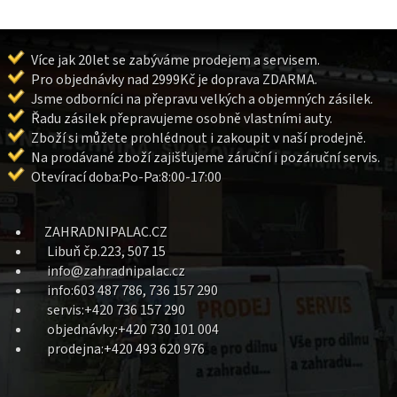
Více jak 20let se zabýváme prodejem a servisem.
Pro objednávky nad 2999Kč je doprava ZDARMA.
Jsme odborníci na přepravu velkých a objemných zásilek.
Řadu zásilek přepravujeme osobně vlastními auty.
Zboží si můžete prohlédnout i zakoupit v naší prodejně.
Na prodávané zboží zajišťujeme záruční i pozáruční servis.
Otevírací doba:Po-Pa:8:00-17:00
ZAHRADNIPALAC.CZ
Libuň čp.223, 507 15
info@zahradnipalac.cz
info:603 487 786, 736 157 290
servis:+420 736 157 290
objednávky:+420 730 101 004
prodejna:+420 493 620 976