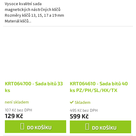
Vysoce kvalitní sada
magnetických nástrčných klíčů
Rozměry klíčů 13, 15, 17 a 19 mm
Materiál klíčů...
KRT064700 - Sada bitů 33
KRT064610 - Sada bitů 40
ks
ks PZ/PH/SL/HX/TX
není skladem
Skladem
107 Kč bez DPH
495 Kč bez DPH
129 Kč
599 Kč
DO KOŠÍKU
DO KOŠÍKU