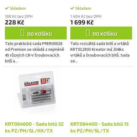
k
t
Skladem
Skladem
ů
188 Kč bez DPH
1 404 Kč bez DPH
228 Kč
1 699 Kč
DO KOŠÍKU
DO KOŠÍKU
Tato praktická sada PRER00028
Tato rozsáhlá sada bitů a vrtáků
od Premion se skládá z nejméně
KRT012803 Kreator má 204ks
45 různých CR-V šroubovacích
vrtáků a šroubovacích bitů. Sada
bitů a...
se...
KRT064600 - Sada bitů 32
KRT064400 - Sada bitů 15
ks PZ/PH/SL/HX/TX
ks PZ/PH/SL/TX