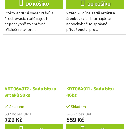
DO KOŠÍKU
DO KOŠÍKU
V této 82 dílné sadě vrtáků a
V této 70 dílné sadě vrtáků a
šroubovacích bitů najdete
šroubovacích bitů najdete
nepochybně to správné
nepochybně to správné
příslušenství pro...
příslušenství pro...
KRT064912 - Sada bitů a
KRT064911 - Sada bitů
vrtáků 50ks
46ks
Skladem
Skladem
602 Kč bez DPH
545 Kč bez DPH
729 Kč
659 Kč