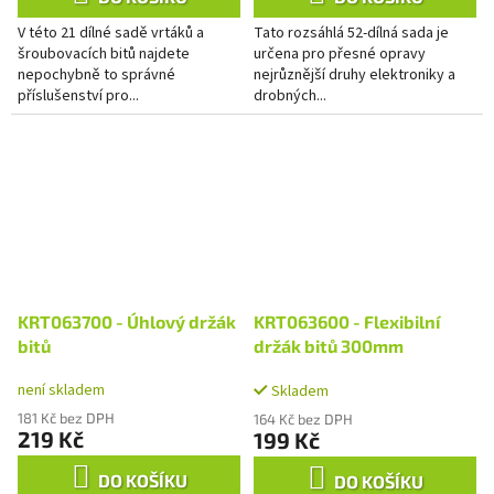
V této 21 dílné sadě vrtáků a
Tato rozsáhlá 52-dílná sada je
šroubovacích bitů najdete
určena pro přesné opravy
nepochybně to správné
nejrůznější druhy elektroniky a
příslušenství pro...
drobných...
KRT063700 - Úhlový držák
KRT063600 - Flexibilní
bitů
držák bitů 300mm
není skladem
Skladem
181 Kč bez DPH
164 Kč bez DPH
219 Kč
199 Kč
DO KOŠÍKU
DO KOŠÍKU