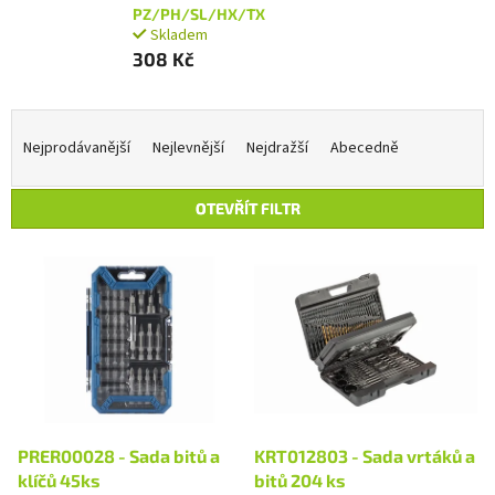
PZ/PH/SL/HX/TX
Skladem
308 Kč
Ř
a
Nejprodávanější
Nejlevnější
Nejdražší
Abecedně
z
e
OTEVŘÍT FILTR
n
í
V
p
ý
r
p
o
i
d
s
u
p
k
r
t
o
ů
d
PRER00028 - Sada bitů a
KRT012803 - Sada vrtáků a
u
klíčů 45ks
bitů 204 ks