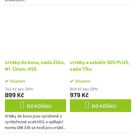
ocelových...
vrtáky do kovu, sada 25ks,
vrtáky a sekáče SDS PLUS,
∅1-13mm, HSS
sada 17ks
Skladem
Skladem
743 Kč bez DPH
809 Kč bez DPH
899 Kč
979 Kč
DO KOŠÍKU
DO KOŠÍKU
Vrtáky do kovu jsou vyrobené z
rychlořezné oceli HSS a splňující
normu DIN 338 se hodí pro vrtání...