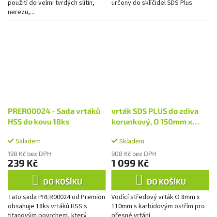
použití do velmi tvrdých slitin,
určeny do sklíčidel SDS Plus.
nerezu,...
PRER00024 - Sada vrtáků
vrták SDS PLUS do zdiva
HSS do kovu 18ks
korunkový, O 150mm x
110mm, M22
Skladem
Skladem
198 Kč bez DPH
908 Kč bez DPH
239 Kč
1 099 Kč
DO KOŠÍKU
DO KOŠÍKU
Tato sada PRER00024 od Premion
Vodící středový vrták O 8mm x
obsahuje 18ks vrtáků HSS s
110mm s karbidovým ostřím pro
titanovým povrchem, který
přesné vrtání