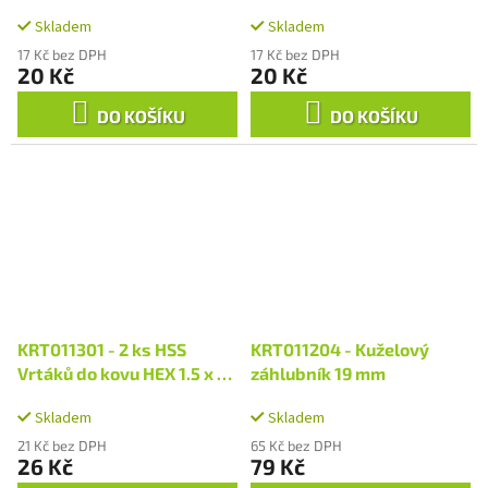
78 mm
70 mm
Skladem
Skladem
17 Kč bez DPH
17 Kč bez DPH
20 Kč
20 Kč
DO KOŠÍKU
DO KOŠÍKU
KRT011301 - 2 ks HSS
KRT011204 - Kuželový
Vrtáků do kovu HEX 1.5 x 61
záhlubník 19 mm
mm
Skladem
Skladem
21 Kč bez DPH
65 Kč bez DPH
26 Kč
79 Kč