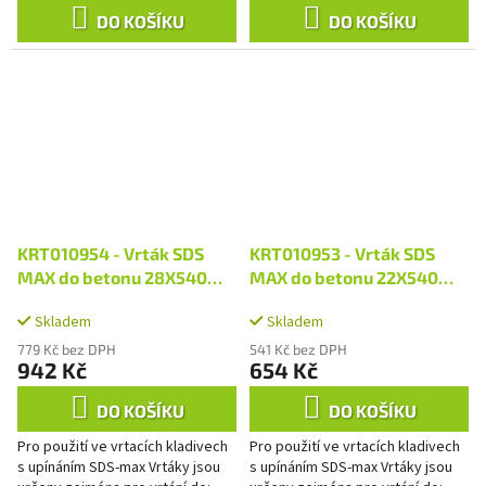
DO KOŠÍKU
DO KOŠÍKU
KRT010954 - Vrták SDS
KRT010953 - Vrták SDS
MAX do betonu 28X540
MAX do betonu 22X540
mm
mm
Skladem
Skladem
779 Kč bez DPH
541 Kč bez DPH
942 Kč
654 Kč
DO KOŠÍKU
DO KOŠÍKU
Pro použití ve vrtacích kladivech
Pro použití ve vrtacích kladivech
s upínáním SDS-max Vrtáky jsou
s upínáním SDS-max Vrtáky jsou