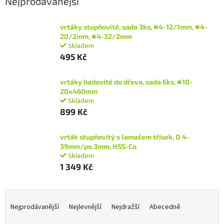
Nejprodávanější
vrtáky stupňovité, sada 3ks, ∅4-12/1mm, ∅4-
20/2mm, ∅4-32/2mm
Skladem
495 Kč
vrtáky hadovité do dřeva, sada 6ks, ∅10-
20x460mm
Skladem
899 Kč
vrták stupňovitý s lamačem třísek, O 4-
39mm/po 3mm, HSS-Co
Skladem
1 349 Kč
Ř
a
Nejprodávanější
Nejlevnější
Nejdražší
Abecedně
z