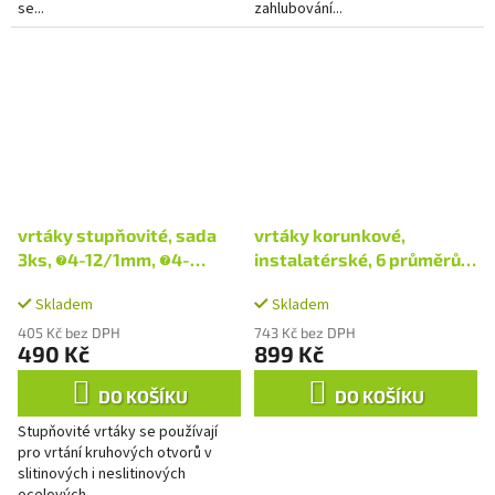
se...
zahlubování...
vrtáky stupňovité, sada
vrtáky korunkové,
3ks, ∅4-12/1mm, ∅4-
instalatérské, 6 průměrů,
20/2mm, ∅4-32/2mm
∅19-57mm, HSS/Bi-metal
Skladem
Skladem
405 Kč bez DPH
743 Kč bez DPH
490 Kč
899 Kč
DO KOŠÍKU
DO KOŠÍKU
Stupňovité vrtáky se používají
pro vrtání kruhových otvorů v
slitinových i neslitinových