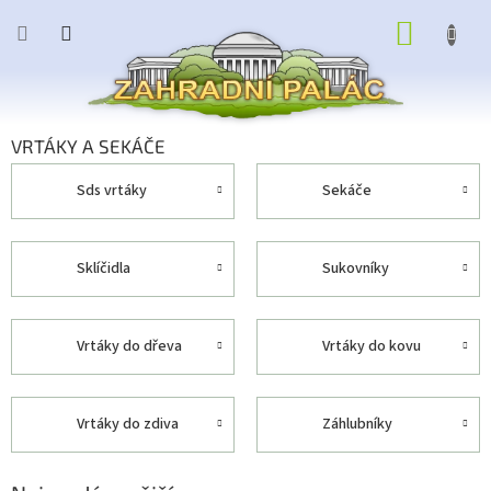
Přejít
NÁKUP
na
obsah
KOŠÍK
VRTÁKY A SEKÁČE
sds vrtáky
sekáče
sklíčidla
sukovníky
vrtáky do dřeva
vrtáky do kovu
vrtáky do zdiva
záhlubníky