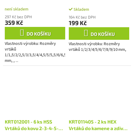
není skladem
Skladem
297 Kč bez DPH
164 Kč bez DPH
359 Kč
199 Kč
DO KOŠÍKU
DO KOŠÍKU
Vlastnosti výrobku: Rozměry
Vlastnosti výrobku: Rozměry
vrtáků
vrtáků 1/2/3/4/5/6/7/8/9/10 mm,
1/1,5/2/2,5/3/3,5/4/4,5/5/5,5/6/6,5/7/7,5/8/8,5/9/9,5/10
mm, , ...
KRT012001 - 6 ks HSS
KRT011405 - 2 ks HEX
Vrtáků do kovu 2-3-4-5-6-
Vrtáků do kamene a zdiva