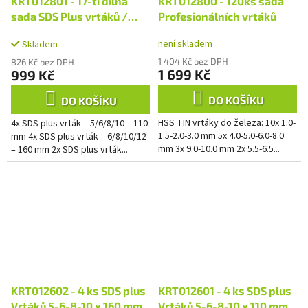
KRT012801 - 17-ti dílná
KRT012800 - 120ks sada
sada SDS Plus vrtáků /
Profesionálních vrtáků
sekáčů
není skladem
Skladem
1 404 Kč bez DPH
826 Kč bez DPH
1 699 Kč
999 Kč
DO KOŠÍKU
DO KOŠÍKU
HSS TIN vrtáky do železa: 10x 1.0-
4x SDS plus vrták – 5/6/8/10 – 110
1.5-2.0-3.0 mm 5x 4.0-5.0-6.0-8.0
mm 4x SDS plus vrták – 6/8/10/12
mm 3x 9.0-10.0 mm 2x 5.5-6.5...
– 160 mm 2x SDS plus vrták...
KRT012602 - 4 ks SDS plus
KRT012601 - 4 ks SDS plus
Vrtáků 5-6-8-10 x 160 mm
Vrtáků 5-6-8-10 x 110 mm