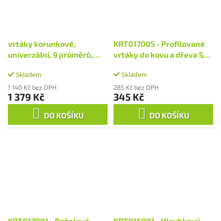
vrtáky korunkové,
KRT017005 - Profilované
univerzální, 9 průměrů,
vrtáky do kovu a dřeva SET
∅19-64mm, HSS/Bi-metal
3 ks
Skladem
Skladem
1 140 Kč bez DPH
285 Kč bez DPH
1 379 Kč
345 Kč
DO KOŠÍKU
DO KOŠÍKU
KRT017001 - Rašplové
KRT016001 - Hloubkový