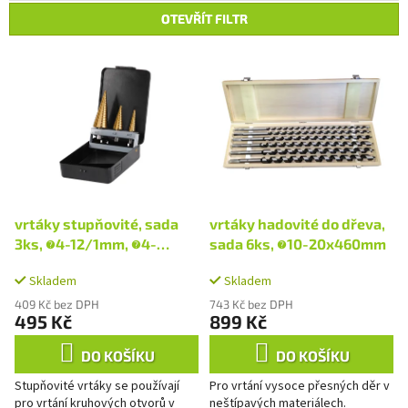
e
OTEVŘÍT FILTR
n
í
V
p
ý
r
p
o
i
d
s
u
p
k
r
t
o
ů
d
vrtáky stupňovité, sada
vrtáky hadovité do dřeva,
u
3ks, ∅4-12/1mm, ∅4-
sada 6ks, ∅10-20x460mm
k
20/2mm, ∅4-32/2mm
t
Skladem
Skladem
ů
409 Kč bez DPH
743 Kč bez DPH
495 Kč
899 Kč
DO KOŠÍKU
DO KOŠÍKU
Stupňovité vrtáky se používají
Pro vrtání vysoce přesných děr v
pro vrtání kruhových otvorů v
neštípavých materiálech.