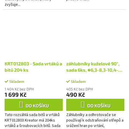
zvyšuje...
KRT012803 - Sada vrtáků a
záhlubníky kuželové 90°,
bitů 204 ks
sada 6ks, ∅6,3-8,3-10,4-
12,4-16,5-20,5mm
Skladem
Skladem
1 404 Kč bez DPH
405 Kč bez DPH
1 699 Kč
490 Kč
DO KOŠÍKU
DO KOŠÍKU
Tato rozsáhlá sada bitů a vrtáků
Záhlubníky a odhrotovače se
KRT012803 Kreator má 204ks
používají k odstraňování otřepů a
vrtáků a šroubovacích bitů. Sada
srážení hran po vrtání,