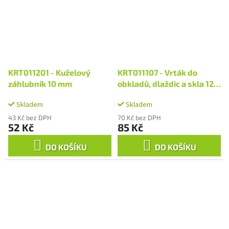
KRT011201 - Kuželový
KRT011107 - Vrták do
záhlubník 10 mm
obkladů, dlaždic a skla 12 x
100 mm
Skladem
Skladem
43 Kč bez DPH
70 Kč bez DPH
52 Kč
85 Kč
DO KOŠÍKU
DO KOŠÍKU