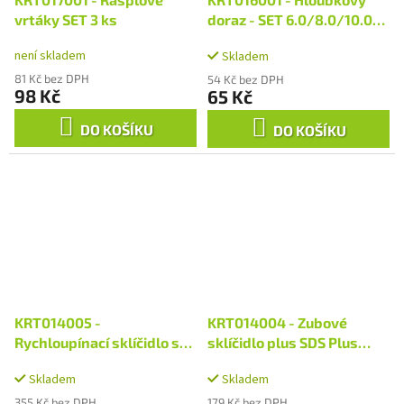
vrtáky SET 3 ks
doraz - SET 6.0/8.0/10.0
mm
není skladem
Skladem
81 Kč bez DPH
54 Kč bez DPH
98 Kč
65 Kč
DO KOŠÍKU
DO KOŠÍKU
KRT014005 -
KRT014004 - Zubové
Rychloupínací sklíčidlo se
sklíčidlo plus SDS Plus
zámkem plus SDS
adaptér 1.5-13 mm
Skladem
Skladem
355 Kč bez DPH
179 Kč bez DPH