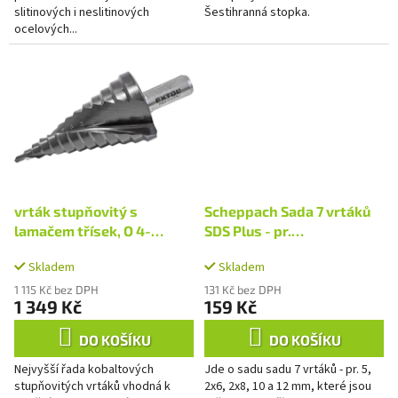
slitinových i neslitinových
Šestihranná stopka.
ocelových...
vrták stupňovitý s
Scheppach Sada 7 vrtáků
lamačem třísek, O 4-
SDS Plus - pr.
39mm/po 3mm, HSS-Co
5/2x6/2x8/10/12 mm
Skladem
Skladem
1 115 Kč bez DPH
131 Kč bez DPH
1 349 Kč
159 Kč
DO KOŠÍKU
DO KOŠÍKU
Nejvyšší řada kobaltových
Jde o sadu sadu 7 vrtáků - pr. 5,
stupňovitých vrtáků vhodná k
2x6, 2x8, 10 a 12 mm, které jsou