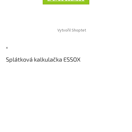
Z
á
Vytvořil Shoptet
p
a
t
×
í
Splátková kalkulačka ESSOX