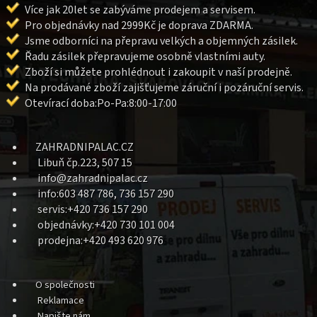
Více jak 20let se zabýváme prodejem a servisem.
Pro objednávky nad 2999Kč je doprava ZDARMA.
Jsme odborníci na přepravu velkých a objemných zásilek.
Řadu zásilek přepravujeme osobně vlastními auty.
Zboží si můžete prohlédnout i zakoupit v naší prodejně.
Na prodávané zboží zajišťujeme záruční i pozáruční servis.
Otevírací doba:Po-Pa:8:00-17:00
ZAHRADNIPALAC.CZ
Libuň čp.223, 507 15
info@zahradnipalac.cz
info:603 487 786, 736 157 290
servis:+420 736 157 290
objednávky:+420 730 101 004
prodejna:+420 493 620 976
O společnosti
Reklamace
Napište nám