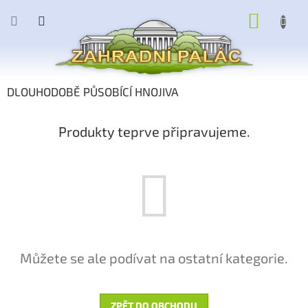
Přejít
NÁKUP
na
obsah
KOŠÍK
DLOUHODOBĚ PŮSOBÍCÍ HNOJIVA
Produkty teprve připravujeme.
Můžete se ale podívat na ostatní kategorie.
ZPĚT DO OBCHODU