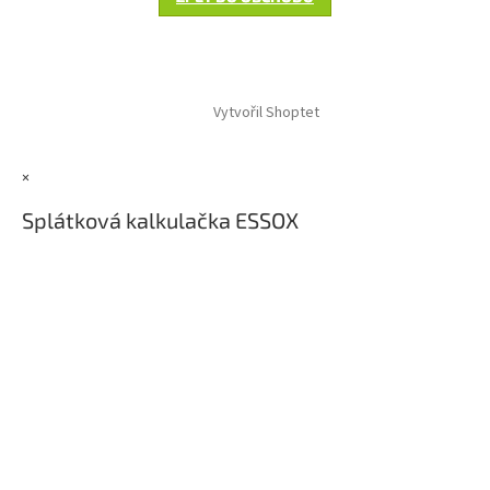
Z
á
Vytvořil Shoptet
p
a
t
×
í
Splátková kalkulačka ESSOX