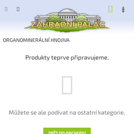
Přejít
NÁKUP
na
obsah
KOŠÍK
ORGANOMINERÁLNÍ HNOJIVA
Produkty teprve připravujeme.
Můžete se ale podívat na ostatní kategorie.
ZPĚT DO OBCHODU