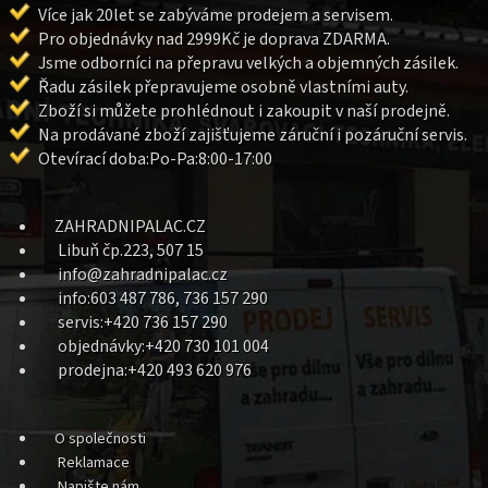
Více jak 20let se zabýváme prodejem a servisem.
Pro objednávky nad 2999Kč je doprava ZDARMA.
Jsme odborníci na přepravu velkých a objemných zásilek.
Řadu zásilek přepravujeme osobně vlastními auty.
Zboží si můžete prohlédnout i zakoupit v naší prodejně.
Na prodávané zboží zajišťujeme záruční i pozáruční servis.
Otevírací doba:Po-Pa:8:00-17:00
ZAHRADNIPALAC.CZ
Libuň čp.223, 507 15
info@zahradnipalac.cz
info:603 487 786, 736 157 290
servis:+420 736 157 290
objednávky:+420 730 101 004
prodejna:+420 493 620 976
O společnosti
Reklamace
Napište nám