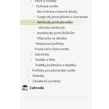
péče o rostliny
ochrana rostlin
bio ochrana a lepové desky
fungicidy proti plísním a chorobám
herbicidy proti plevelům
všechny herbicidy
insekticidy proti škůdcům
přípravky na slimáky
roubovací potřeby
posilovače růstu rostlin
substráty
textilie a fólie
truhlíky,květináče a doplňky
potřeby pro pěstování rostlin
skleníky
závlahové systémy
Zahrada