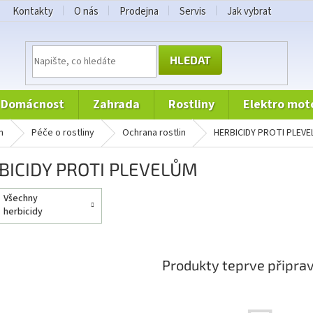
Kontakty
O nás
Prodejna
Servis
Jak vybrat
HLEDAT
domácnost
zahrada
rostliny
elektro mot
n
péče o rostliny
ochrana rostlin
HERBICIDY PROTI PLEV
BICIDY PROTI PLEVELŮM
všechny
herbicidy
Produkty teprve připra