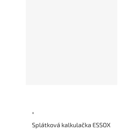
Z
á
p
a
×
t
í
Splátková kalkulačka ESSOX