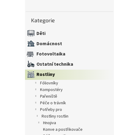
n
e
Přeskočit
l
Kategorie
kategorie
Děti
Domácnost
Fotovoltaika
Ostatní technika
Rostliny
fóliovníky
kompostéry
pařeniště
péče o trávník
potřeby pro
rostliny rostlin
hnojiva
konve a postřikovače