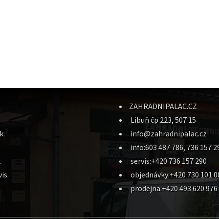
ZAHRADNIPALAC.CZ
Libuň čp.223, 507 15
k.
info@zahradnipalac.cz
info:603 487 786, 736 157 2
.
servis:+420 736 157 290
is.
objednávky:+420 730 101 0
prodejna:+420 493 620 976