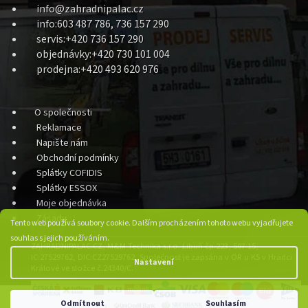
info@zahradnipalac.cz
info:603 487 786, 736 157 290
servis:+420 736 157 290
objednávky:+420 730 101 004
prodejna:+420 493 620 976
O společnosti
Reklamace
Napište nám
Obchodní podmínky
Splátky COFIDIS
Splátky ESSOX
Moje objednávka
Zásady
Tento web používá soubory cookie. Dalším procházením tohoto webu vyjadřujete
souhlas s jejich používáním.
ZAHRADNIPALAC.CZ, M&M Technika s.r.o. Libuň čp.223, 507 15,
IC:27529762, DIC:CZ27529762, Společnost je zapsána v OR u KS v Hradci
Nastavení
Králové ve složce č.24340/C.
Odmítnout
Souhlasím