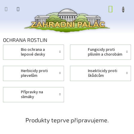
Přejít
NÁKUP
na
obsah
KOŠÍK
OCHRANA ROSTLIN
bio ochrana a
fungicidy proti
lepové desky
plísním a chorobám
herbicidy proti
insekticidy proti
plevelům
škůdcům
přípravky na
slimáky
Produkty teprve připravujeme.