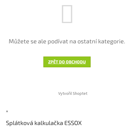
Můžete se ale podívat na ostatní kategorie.
ZPĚT DO OBCHODU
Z
á
Vytvořil Shoptet
p
a
t
×
í
Splátková kalkulačka ESSOX