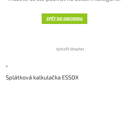
ZPĚT DO OBCHODU
Z
á
Vytvořil Shoptet
p
a
t
×
í
Splátková kalkulačka ESSOX