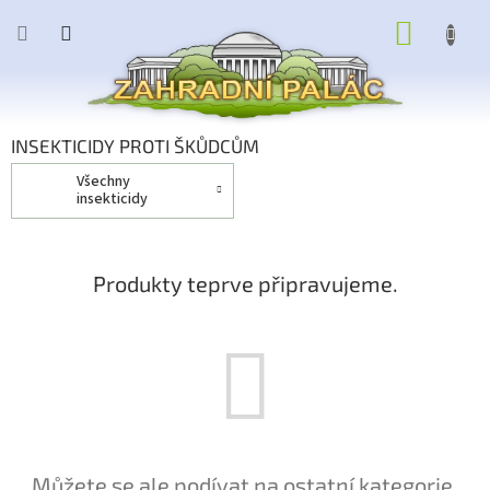
Přejít
NÁKUP
na
obsah
KOŠÍK
INSEKTICIDY PROTI ŠKŮDCŮM
všechny
insekticidy
Produkty teprve připravujeme.
Můžete se ale podívat na ostatní kategorie.