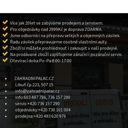
Více jak 20let se zabýváme prodejem a servisem.
Pro objednávky nad 2999Kč je doprava ZDARMA.
Jsme odborníci na přepravu velkých a objemných zásilek.
Řadu zásilek přepravujeme osobně vlastními auty.
Zboží si můžete prohlédnout i zakoupit v naší prodejně.
Na prodávané zboží zajišťujeme záruční i pozáruční servis.
Otevírací doba:Po-Pa:8:00-17:00
ZAHRADNIPALAC.CZ
Libuň čp.223, 507 15
info@zahradnipalac.cz
info:603 487 786, 736 157 290
servis:+420 736 157 290
objednávky:+420 730 101 004
prodejna:+420 493 620 976