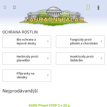
Přejít
NÁKUP
na
obsah
KOŠÍK
OCHRANA ROSTLIN
bio ochrana a
fungicidy proti
lepové desky
plísním a chorobám
herbicidy proti
insekticidy proti
plevelům
škůdcům
přípravky na
slimáky
Nejprodávanější
AGRO Plíseň STOP 3 x 20 g