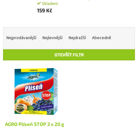
Skladem
159 Kč
Ř
a
Nejprodávanější
Nejlevnější
Nejdražší
Abecedně
z
e
OTEVŘÍT FILTR
n
í
V
p
ý
r
p
o
i
d
s
u
p
k
r
t
o
ů
d
AGRO Plíseň STOP 3 x 20 g
u
k