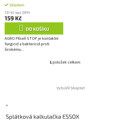
t
Skladem
ů
131 Kč bez DPH
159 Kč
DO KOŠÍKU
AGRO Plíseň STOP je kontaktní
fungicid a baktericid proti
širokému...
1
položek celkem
O
v
l
Z
á
á
d
Vytvořil Shoptet
p
a
a
c
t
í
×
í
p
r
Splátková kalkulačka ESSOX
v
k