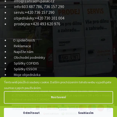
info@zahradnipalac.cz
info:603 487 786, 736 157 290
servis:+420 736 157 290
objednávky:+420 730 101 004
prodejna:+420 493 620 976
O společnosti
Reklamace
Napište nám
Obchodní podmínky
Splátky COFIDIS
Splátky ESSOX
Moje objednávka
Zásady
Tento web používá soubory cookie. Dalším procházením tohoto webu vyjadřujete
souhlas s jejich používáním.
ZAHRADNIPALAC.CZ, M&M Technika s.r.o. Libuň čp.223, 507 15,
IC:27529762, DIC:CZ27529762, Společnost je zapsána v OR u KS v Hradci
Nastavení
Králové ve složce č.24340/C.
Odmítnout
Souhlasím