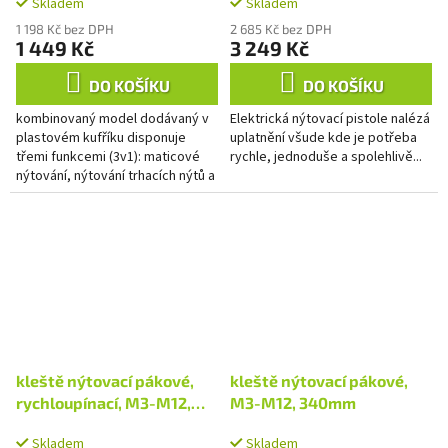
Skladem
Skladem
6,4mm
1 198 Kč bez DPH
2 685 Kč bez DPH
1 449 Kč
3 249 Kč
DO KOŠÍKU
DO KOŠÍKU
kombinovaný model dodávaný v
Elektrická nýtovací pistole nalézá
plastovém kufříku disponuje
uplatnění všude kde je potřeba
třemi funkcemi (3v1): maticové
rychle, jednoduše a spolehlivě...
nýtování, nýtování trhacích nýtů a
funkci výstružování/vyštípávání...
kleště nýtovací pákové,
kleště nýtovací pákové,
rychloupínací, M3-M12,
M3-M12, 340mm
350mm, CrMoV
Skladem
Skladem