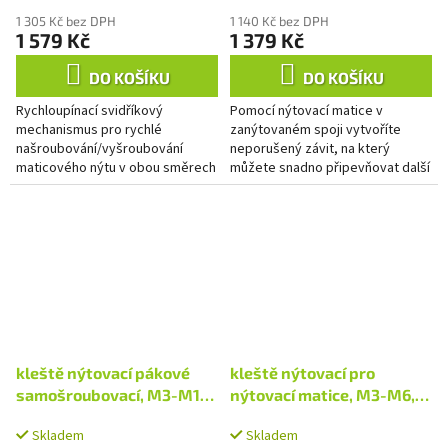
1 305 Kč bez DPH
1 140 Kč bez DPH
1 579 Kč
1 379 Kč
DO KOŠÍKU
DO KOŠÍKU
Rychloupínací svidříkový
Pomocí nýtovací matice v
mechanismus pro rychlé
zanýtovaném spoji vytvoříte
našroubování/vyšroubování
neporušený závit, na který
maticového nýtu v obou směrech
můžete snadno připevňovat další
komponenty
kleště nýtovací pákové
kleště nýtovací pro
samošroubovací, M3-M12,
nýtovací matice, M3-M6,
390mm
200mm
Skladem
Skladem