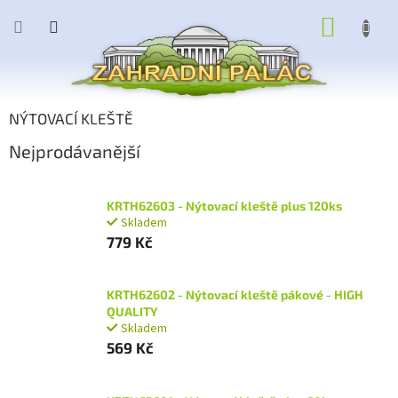
Přejít
NÁKUP
na
obsah
KOŠÍK
NÝTOVACÍ KLEŠTĚ
Nejprodávanější
KRTH62603 - Nýtovací kleště plus 120ks
Skladem
779 Kč
KRTH62602 - Nýtovací kleště pákové - HIGH
QUALITY
Skladem
569 Kč