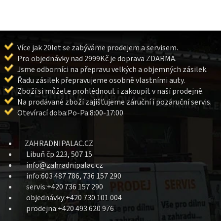
Více jak 20let se zabýváme prodejem a servisem.
Pro objednávky nad 2999Kč je doprava ZDARMA.
Jsme odborníci na přepravu velkých a objemných zásilek.
Řadu zásilek přepravujeme osobně vlastními auty.
Zboží si můžete prohlédnout i zakoupit v naší prodejně.
Na prodávané zboží zajišťujeme záruční i pozáruční servis.
Otevírací doba:Po-Pa:8:00-17:00
ZAHRADNIPALAC.CZ
Libuň čp.223, 507 15
info@zahradnipalac.cz
info:603 487 786, 736 157 290
servis:+420 736 157 290
objednávky:+420 730 101 004
prodejna:+420 493 620 976