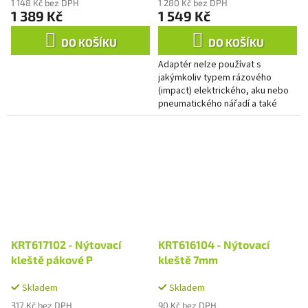
1 148 Kč bez DPH
1 280 Kč bez DPH
1 389 Kč
1 549 Kč
DO KOŠÍKU
DO KOŠÍKU
Adaptér nelze používat s
jakýmkoliv typem rázového
(impact) elektrického, aku nebo
pneumatického nářadí a také
nesmí být používán společně s
funkcí příklepu
KRT617102 - Nýtovací
KRT616104 - Nýtovací
kleště pákové P
kleště 7mm
Skladem
Skladem
317 Kč bez DPH
90 Kč bez DPH