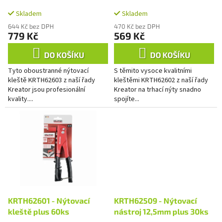
k
QUALITY
t
Skladem
Skladem
ů
644 Kč bez DPH
470 Kč bez DPH
779 Kč
569 Kč
DO KOŠÍKU
DO KOŠÍKU
Tyto oboustranné nýtovací
S těmito vysoce kvalitními
kleště KRTH62603 z naší řady
kleštěmi KRTH62602 z naší řady
Kreator jsou profesionální
Kreator na trhací nýty snadno
kvality....
spojíte...
KRTH62601 - Nýtovací
KRTH62509 - Nýtovací
kleště plus 60ks
nástroj 12,5mm plus 30ks