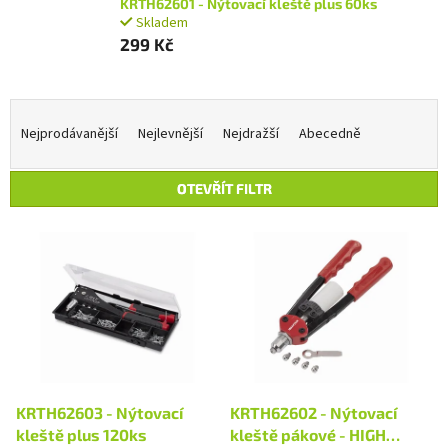
KRTH62601 - Nýtovací kleště plus 60ks
Skladem
299 Kč
Ř
a
Nejprodávanější
Nejlevnější
Nejdražší
Abecedně
z
e
OTEVŘÍT FILTR
n
í
V
p
ý
r
p
o
i
d
s
u
p
k
r
t
o
ů
d
KRTH62603 - Nýtovací
KRTH62602 - Nýtovací
u
kleště plus 120ks
kleště pákové - HIGH