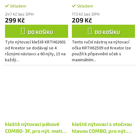
Skladem
Skladem
247 Kč bez DPH
173 Kč bez DPH
299 Kč
209 Kč
DO KOŠÍKU
DO KOŠÍKU
Tyto nýtovací kleště KRTH62601
Tento ruční nástroj na nýtovací
od Kreator se dodávají se 4
očka KRTH62509 od Kreator lze
různými nástavci a 60 nýty, 15 na
použít k připevnění oček s
každý...
maximálním...
kleště nýtovací pákové
kleště nýtovací s otočnou
COMBO-3F, pro nýt. matice
hlavou COMBO, pro nýt.
M3-M10, nýt. šrouby M4-
matice M3-M6 a trhací