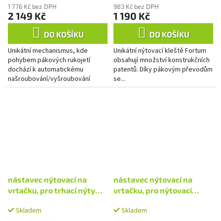
1 776 Kč bez DPH
983 Kč bez DPH
2 149 Kč
1 190 Kč
DO KOŠÍKU
DO KOŠÍKU
Unikátní mechanismus, kde
Unikátní nýtovací kleště Fortum
pohybem pákových rukojetí
obsahují množství konstrukčních
dochází k automatickému
patentů. Díky pákovým převodům
našroubování/vyšroubování
se...
maticového nýtu
nástavec nýtovací na
nástavec nýtovací na
vrtačku, pro trhací nýty
vrtačku, pro nýtovací
2,4-4,8mm, CrMo
matice M3-M8, CrMoV
Skladem
Skladem