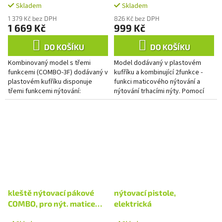
Skladem
Skladem
M8, trhací nýty 2,4-6,4mm
nýty 2,4-4,8mm
1 379 Kč bez DPH
826 Kč bez DPH
1 669 Kč
999 Kč
DO KOŠÍKU
DO KOŠÍKU
Kombinovaný model s třemi
Model dodávaný v plastovém
funkcemi (COMBO-3F) dodávaný v
kufříku a kombinující 2funkce -
plastovém kufříku disponuje
funkci maticového nýtování a
třemi funkcemi nýtování:
nýtování trhacími nýty. Pomocí
nýtovacími maticemi, nýtovacími
nýtovací matice se v
šrouby a také trhacími(slepými)...
zanýtovaném spoji vytvoří
neporušený...
kleště nýtovací pákové
nýtovací pistole,
COMBO, pro nýt. matice
elektrická
M3-M10 a trhací nýty 2,4-