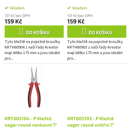
k
t
Skladem
Skladem
ů
131 Kč bez DPH
131 Kč bez DPH
159 Kč
159 Kč
DO KOŠÍKU
DO KOŠÍKU
Tyto kleště na pojistné kroužky
Tyto kleště na pojistné kroužky
KRTH60904 z naší řady Kreator
KRTH60903 z naší řady Kreator
mají délku 175 mm a jsou ideální
mají délku 175 mm a jsou ideální
pro...
pro...
KRT605104 - P Kleště
KRT605103 - P Kleště
seger rovné venkovní 7"
seger rovné vnitřní 7"