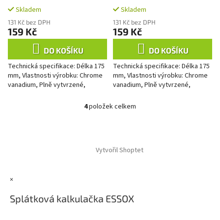
Skladem
Skladem
131 Kč bez DPH
131 Kč bez DPH
159 Kč
159 Kč
DO KOŠÍKU
DO KOŠÍKU
Technická specifikace: Délka 175
Technická specifikace: Délka 175
mm, Vlastnosti výrobku: Chrome
mm, Vlastnosti výrobku: Chrome
vanadium, Plně vytvrzené,
vanadium, Plně vytvrzené,
4
položek celkem
O
v
l
Z
á
á
d
Vytvořil Shoptet
p
a
a
c
t
í
×
í
p
r
Splátková kalkulačka ESSOX
v
k