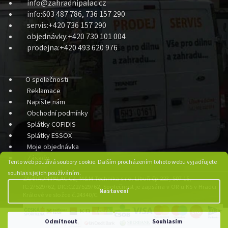
info@zahradnipalac.cz
info:603 487 786, 736 157 290
servis:+420 736 157 290
objednávky:+420 730 101 004
prodejna:+420 493 620 976
O společnosti
Reklamace
Napište nám
Obchodní podmínky
Splátky COFIDIS
Splátky ESSOX
Moje objednávka
Zásady
Tento web používá soubory cookie. Dalším procházením tohoto webu vyjadřujete
souhlas s jejich používáním.
ZAHRADNIPALAC.CZ, M&M Technika s.r.o. Libuň čp.223, 507 15,
IC:27529762, DIC:CZ27529762, Společnost je zapsána v OR u KS v Hradci
Nastavení
Králové ve složce č.24340/C.
Odmítnout
Souhlasím