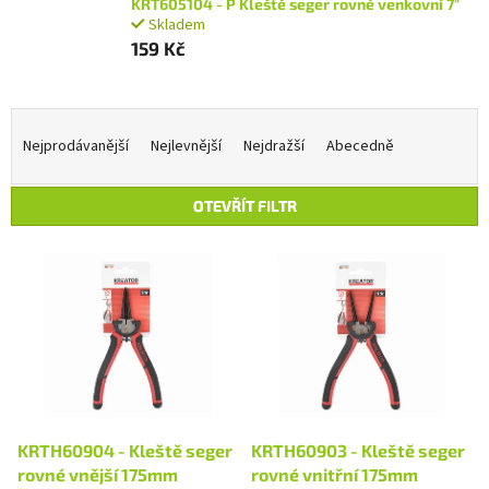
KRT605104 - P Kleště seger rovné venkovní 7"
Skladem
159 Kč
Ř
a
Nejprodávanější
Nejlevnější
Nejdražší
Abecedně
z
e
OTEVŘÍT FILTR
n
í
V
p
ý
r
p
o
i
d
s
u
p
k
r
t
o
ů
d
KRTH60904 - Kleště seger
KRTH60903 - Kleště seger
u
rovné vnější 175mm
rovné vnitřní 175mm