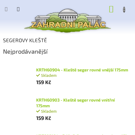
Přejít
NÁKUP
na
obsah
KOŠÍK
SEGEROVY KLEŠTĚ
Nejprodávanější
KRTH60904 - Kleště seger rovné vnější 175mm
Skladem
159 Kč
KRTH60903 - Kleště seger rovné vnitřní
175mm
Skladem
159 Kč