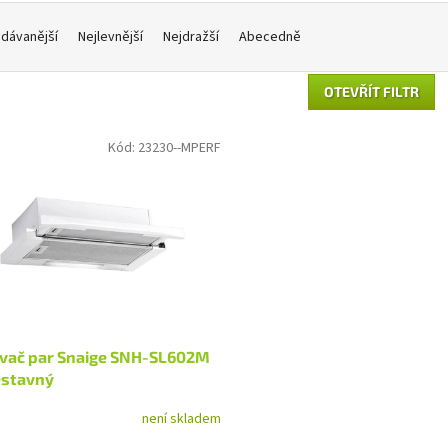
dávanější
Nejlevnější
Nejdražší
Abecedně
OTEVŘÍT FILTR
Kód:
23230--MPERF
vač par Snaige SNH-SL602M
estavný
není skladem