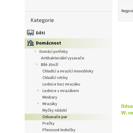
Ř
n
a
e
Nejpro
Přeskočit
z
l
Kategorie
kategorie
e
n
Děti
í
V
p
Domácnost
ý
r
domácí potřeby
p
o
antibakteriální vysavače
i
d
bílé zboží
s
u
chladící a mrazící monobloky
p
k
chladící vitríny
r
t
lednice bez mrazáku
o
ů
lednice s mrazákem
d
minibary
u
mrazáky
Odsa
k
myčky nádobí
W, v
t
odsavače par
ů
pračky
přenosné ledničky