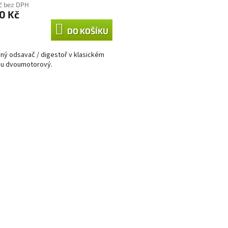
Kč bez DPH
0 Kč
DO KOŠÍKU
ný odsavač / digestoř v klasickém
nu dvoumotorový.
O
v
l
á
d
a
c
í
p
r
v
k
y
v
ý