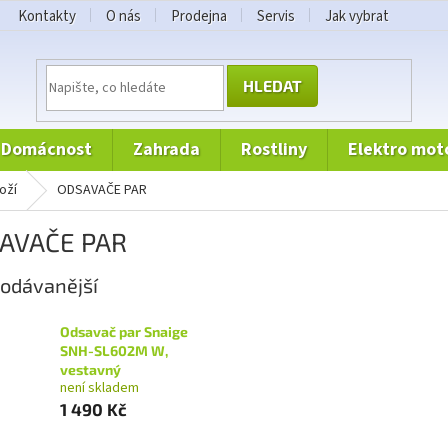
Kontakty
O nás
Prodejna
Servis
Jak vybrat
HLEDAT
domácnost
zahrada
rostliny
elektro mot
boží
ODSAVAČE PAR
AVAČE PAR
odávanější
Odsavač par Snaige
SNH-SL602M W,
vestavný
není skladem
1 490 Kč