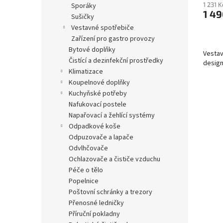
1 231 
sporáky
1 49
sušičky
vestavné spotřebiče
zařízení pro gastro provozy
bytové doplňky
Vestav
čistící a dezinfekční prostředky
desig
klimatizace
koupelnové doplňky
kuchyňské potřeby
nafukovací postele
napařovací a žehlící systémy
odpadkové koše
odpuzovače a lapače
odvlhčovače
ochlazovače a čističe vzduchu
péče o tělo
popelnice
poštovní schránky a trezory
přenosné ledničky
příruční pokladny