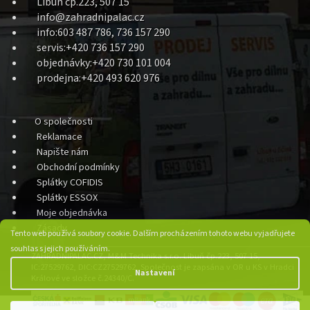
Libuň čp.223, 507 15
info@zahradnipalac.cz
info:603 487 786, 736 157 290
servis:+420 736 157 290
objednávky:+420 730 101 004
prodejna:+420 493 620 976
O společnosti
Reklamace
Napište nám
Obchodní podmínky
Splátky COFIDIS
Splátky ESSOX
Moje objednávka
Zásady
Tento web používá soubory cookie. Dalším procházením tohoto webu vyjadřujete
souhlas s jejich používáním.
ZAHRADNIPALAC.CZ, M&M Technika s.r.o. Libuň čp.223, 507 15,
IC:27529762, DIC:CZ27529762, Společnost je zapsána v OR u KS v Hradci
Nastavení
Králové ve složce č.24340/C.