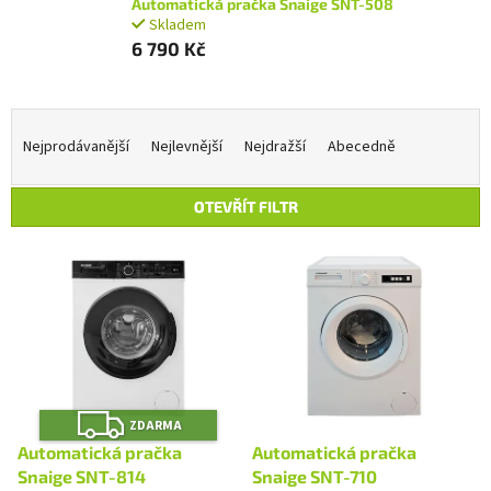
Automatická pračka Snaige SNT-508
Skladem
6 790 Kč
Ř
a
Nejprodávanější
Nejlevnější
Nejdražší
Abecedně
z
e
OTEVŘÍT FILTR
n
í
V
p
ý
r
p
o
i
d
s
u
p
k
r
t
Z
o
ZDARMA
D
ů
A
d
Automatická pračka
Automatická pračka
R
u
M
Snaige SNT-814
Snaige SNT-710