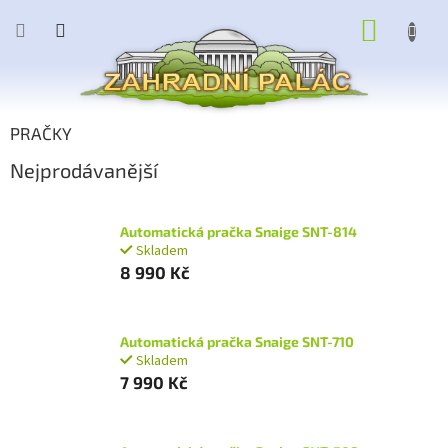
Přejít
NÁKUP
na
obsah
KOŠÍK
PRAČKY
Nejprodávanější
Automatická pračka Snaige SNT-814
Skladem
8 990 Kč
Automatická pračka Snaige SNT-710
Skladem
7 990 Kč