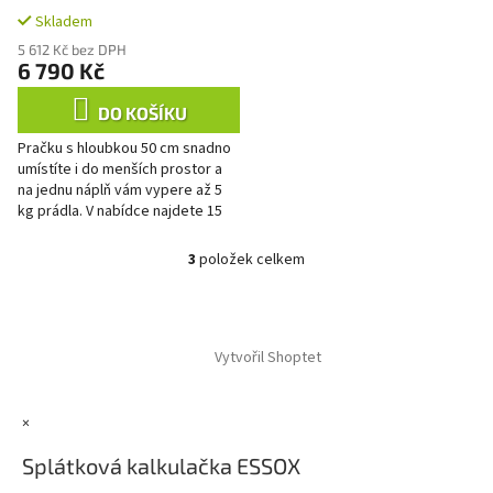
Skladem
5 612 Kč bez DPH
6 790 Kč
DO KOŠÍKU
Pračku s hloubkou 50 cm snadno
umístíte i do menších prostor a
na jednu náplň vám vypere až 5
kg prádla. V nabídce najdete 15
programů. Výběr programu...
3
položek celkem
O
v
l
Z
á
á
d
Vytvořil Shoptet
p
a
a
c
t
í
×
í
p
r
Splátková kalkulačka ESSOX
v