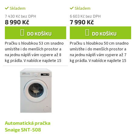
A
k
t
Skladem
Skladem
ů
7 430 Kč bez DPH
6 603 Kč bez DPH
8 990 Kč
7 990 Kč
DO KOŠÍKU
DO KOŠÍKU
Pračku s hloubkou 53 cm snadno
Pračku s hloubkou 50 cm snadno
umístíte i do menších prostor a
umístíte i do menších prostor a
na jednu náplň vám vypere až 8
na jednu náplň vám vypere až 7
kg prádla. V nabídce najdete 15
kg prádla. V nabídce najdete 15
programů. Výběr programu...
programů. Výběr programu
usnadní ovládací panel s...
Automatická pračka
Snaige SNT-508