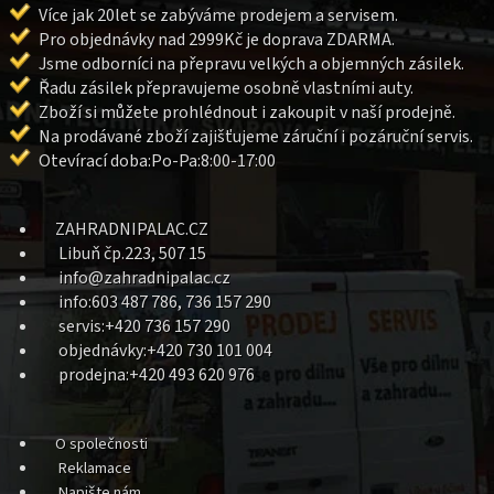
Více jak 20let se zabýváme prodejem a servisem.
Pro objednávky nad 2999Kč je doprava ZDARMA.
Jsme odborníci na přepravu velkých a objemných zásilek.
Řadu zásilek přepravujeme osobně vlastními auty.
Zboží si můžete prohlédnout i zakoupit v naší prodejně.
Na prodávané zboží zajišťujeme záruční i pozáruční servis.
Otevírací doba:Po-Pa:8:00-17:00
ZAHRADNIPALAC.CZ
Libuň čp.223, 507 15
info@zahradnipalac.cz
info:603 487 786, 736 157 290
servis:+420 736 157 290
objednávky:+420 730 101 004
prodejna:+420 493 620 976
O společnosti
Reklamace
Napište nám