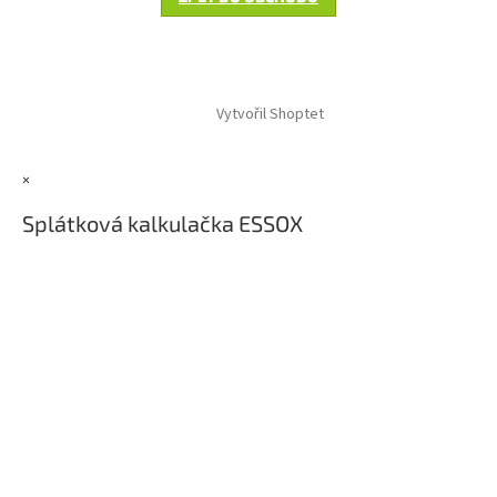
Z
á
Vytvořil Shoptet
p
a
t
×
í
Splátková kalkulačka ESSOX