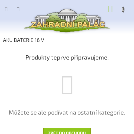
Přejít
NÁKUP
na
obsah
KOŠÍK
AKU BATERIE 16 V
Produkty teprve připravujeme.
Můžete se ale podívat na ostatní kategorie.
ZPĚT DO OBCHODU