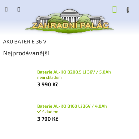
Přejít
NÁKUP
na
obsah
KOŠÍK
AKU BATERIE 36 V
Nejprodávanější
Baterie AL-KO B200.5 Li 36V / 5.0Ah
není skladem
3 990 Kč
Baterie AL-KO B160 Li 36V / 4.0Ah
Skladem
3 790 Kč