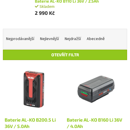
Baterie AL-KO B110 Li 36V / 2.5Ah
Skladem
2 990 Kč
Ř
a
Nejprodávanější
Nejlevnější
Nejdražší
Abecedně
z
e
OTEVŘÍT FILTR
n
í
V
p
ý
r
p
o
i
d
s
u
p
k
r
t
o
ů
d
Baterie AL-KO B200.5 Li
Baterie AL-KO B160 Li 36V
u
36V / 5.0Ah
/ 4.0Ah