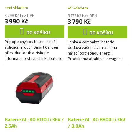
k
není skladem
t
Skladem
ů
3 298 Kč bez DPH
3 132 Kč bez DPH
3 990 Kč
3 790 Kč
DO KOŠÍKU
DO KOŠÍKU
Připojte chytrou baterii k naší
Lehká a kompaktní baterie
aplikaci inTouch Smart Garden
dodává vašemu zahradnímu
přes Bluetooth a získejte
nářadí potřebnou energii.
informace o stavu článků baterie
Produkt má atraktivní design s
v reálném čase, aktuálních
příjemným měkkým povrchem.
údajích o dlouhodobém stavu...
Bez paměťového efektu a lze jej
kdykoli...
Baterie AL-KO B110 Li 36V /
Baterie AL-KO B800 Li 36V
2.5Ah
/ 8.0Ah