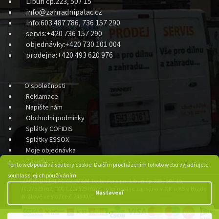
Libuň čp.223, 507 15
info@zahradnipalac.cz
info:603 487 786, 736 157 290
servis:+420 736 157 290
objednávky:+420 730 101 004
prodejna:+420 493 620 976
O společnosti
Reklamace
Napište nám
Obchodní podmínky
Splátky COFIDIS
Splátky ESSOX
Moje objednávka
Zásady
Tento web používá soubory cookie. Dalším procházením tohoto webu vyjadřujete
souhlas s jejich používáním.
ZAHRADNIPALAC.CZ, M&M Technika s.r.o. Libuň čp.223, 507 15,
IC:27529762, DIC:CZ27529762, Společnost je zapsána v OR u KS v Hradci
Nastavení
Králové ve složce č.24340/C.