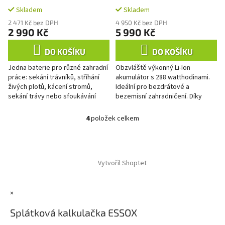
Skladem
Skladem
2 471 Kč bez DPH
4 950 Kč bez DPH
2 990 Kč
5 990 Kč
DO KOŠÍKU
DO KOŠÍKU
Jedna baterie pro různé zahradní
Obzvláště výkonný Li-Ion
práce: sekání trávníků, stříhání
akumulátor s 288 watthodinami.
živých plotů, kácení stromů,
Ideální pro bezdrátové a
sekání trávy nebo sfoukávání
bezemisní zahradničení. Díky
podzimního listí a dokonce
inovativním 21 700 článkům nabízí
odklízení sněhu s jedním...
tato baterie vynikající...
4
položek celkem
O
v
l
Z
á
á
d
Vytvořil Shoptet
p
a
a
c
t
í
×
í
p
r
Splátková kalkulačka ESSOX
v