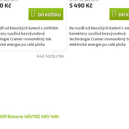
0 Kč
5 490 Kč
DO KOŠÍKU
DO K
íl od klasických baterií s vnitřními
Na rozdíl od klasických baterií s vn
tory využívá bezvývodová
konektory využívá bezvývodová
logie Cramer rovnoměrný tok
technologie Cramer rovnoměrný t
ické energie po celé ploše
elektrické energie po celé ploše
ody. Výsledkem je nižší...
elektrody. Výsledkem je nižší...
Kód:
502911786
ER Baterie 48V192 48V 4Ah