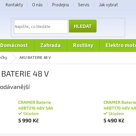
Kontakty
O nás
Prodejna
Servis
Jak vybrat
HLEDAT
domácnost
zahrada
rostliny
elektro mot
ječky
AKU BATERIE 48 V
 BATERIE 48 V
odávanější
CRAMER Baterie
CRAMER Bateri
48BT216 48V 5Ah
48BT170 48V 4
Skladem
Skladem
5 990 Kč
5 490 Kč