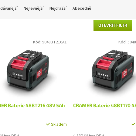
dávanější
Nejlevnější
Nejdražší
Abecedně
OTEVŘÍT FILTR
Kód:
5048BT216A1
Kód:
504
ER Baterie 48BT216 48V 5Ah
CRAMER Baterie 48BT170 4
Skladem
Kč bez DPH
4 537 Kč bez DPH