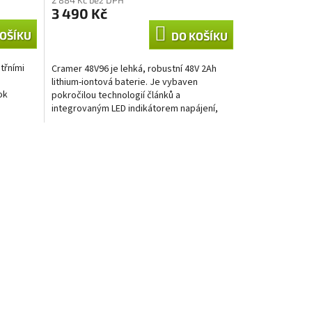
3 490 Kč
OŠÍKU
DO KOŠÍKU
itřními
Cramer 48V96 je lehká, robustní 48V 2Ah
lithium-iontová baterie. Je vybaven
ok
pokročilou technologií článků a
integrovaným LED indikátorem napájení,
který jasně ukazuje úroveň...