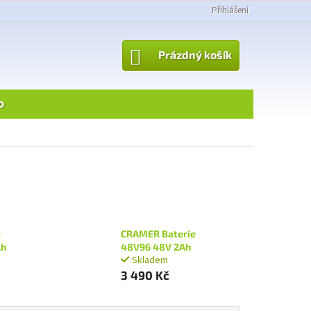
Přihlášení
NÁKUPNÍ
Prázdný košík
KOŠÍK
o
e
CRAMER Baterie
Ah
48V96 48V 2Ah
Skladem
3 490 Kč