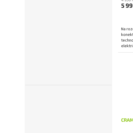
5 99
Na rozd
konek
techno
elektr
elektr
CRAM