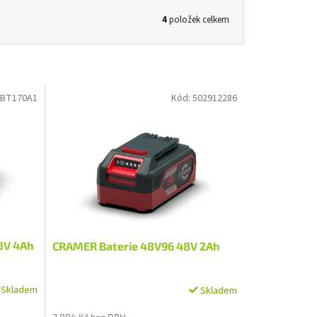
4
položek celkem
8BT170A1
Kód:
502912286
8V 4Ah
CRAMER Baterie 48V96 48V 2Ah
Skladem
Skladem
2 884 Kč bez DPH