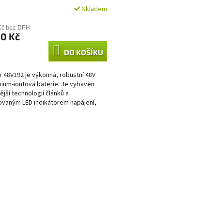
Skladem
Kč bez DPH
90 Kč
DO KOŠÍKU
 48V192 je výkonná, robustní 48V
thium-iontová baterie. Je vybaven
ější technologií článků a
ovaným LED indikátorem napájení,
jasně ukazuje úroveň...
O
v
l
á
d
a
c
í
p
r