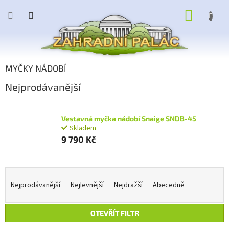
Přejít
NÁKUP
na
obsah
KOŠÍK
MYČKY NÁDOBÍ
Nejprodávanější
Vestavná myčka nádobí Snaige SNDB-45
Skladem
9 790 Kč
Ř
a
Nejprodávanější
Nejlevnější
Nejdražší
Abecedně
z
e
OTEVŘÍT FILTR
n
í