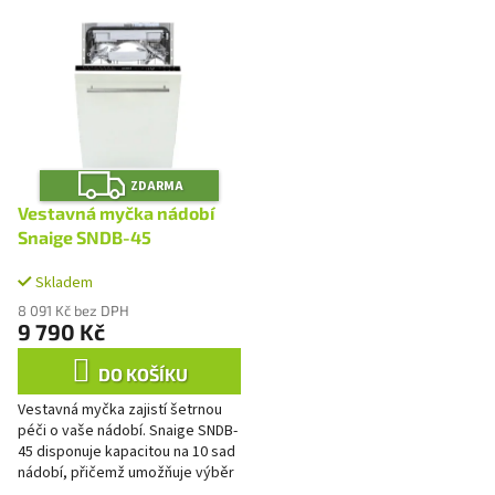
V
p
ý
r
p
o
i
d
s
u
p
k
r
t
Z
o
ZDARMA
D
ů
A
d
Vestavná myčka nádobí
R
u
M
Snaige SNDB-45
A
k
t
Skladem
ů
8 091 Kč bez DPH
9 790 Kč
DO KOŠÍKU
Vestavná myčka zajistí šetrnou
péči o vaše nádobí. Snaige SNDB-
45 disponuje kapacitou na 10 sad
nádobí, přičemž umožňuje výběr
ze 6 programů a 3 teplot vody.