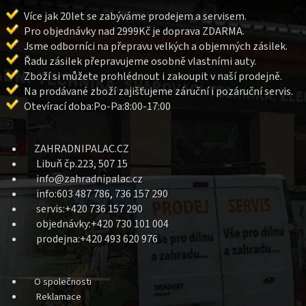
Více jak 20let se zabýváme prodejem a servisem.
Pro objednávky nad 2999Kč je doprava ZDARMA.
Jsme odborníci na přepravu velkých a objemných zásilek.
Řadu zásilek přepravujeme osobně vlastními auty.
Zboží si můžete prohlédnout i zakoupit v naší prodejně.
Na prodávané zboží zajišťujeme záruční i pozáruční servis.
Otevírací doba:Po-Pa:8:00-17:00
ZAHRADNIPALAC.CZ
Libuň čp.223, 507 15
info@zahradnipalac.cz
info:603 487 786, 736 157 290
servis:+420 736 157 290
objednávky:+420 730 101 004
prodejna:+420 493 620 976
O společnosti
Reklamace