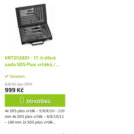
V
p
ý
r
p
o
i
d
s
u
p
k
r
t
o
ů
d
KRT012801 - 17-ti dílná
u
sada SDS Plus vrtáků /
k
sekáčů
t
Skladem
ů
826 Kč bez DPH
999 Kč
DO KOŠÍKU
4x SDS plus vrták – 5/6/8/10 – 110
mm 4x SDS plus vrták – 6/8/10/12
– 160 mm 2x SDS plus vrták...