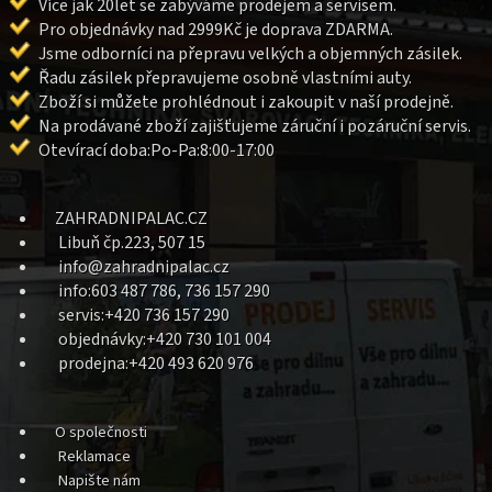
Více jak 20let se zabýváme prodejem a servisem.
Pro objednávky nad 2999Kč je doprava ZDARMA.
Jsme odborníci na přepravu velkých a objemných zásilek.
Řadu zásilek přepravujeme osobně vlastními auty.
Zboží si můžete prohlédnout i zakoupit v naší prodejně.
Na prodávané zboží zajišťujeme záruční i pozáruční servis.
Otevírací doba:Po-Pa:8:00-17:00
ZAHRADNIPALAC.CZ
Libuň čp.223, 507 15
info@zahradnipalac.cz
info:603 487 786, 736 157 290
servis:+420 736 157 290
objednávky:+420 730 101 004
prodejna:+420 493 620 976
O společnosti
Reklamace
Napište nám