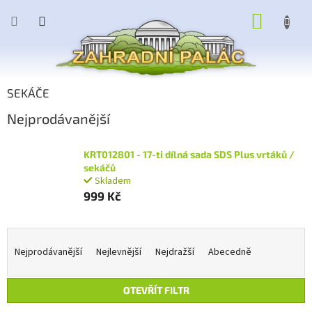
Přejít
NÁKUP
na
obsah
KOŠÍK
SEKÁČE
Nejprodávanější
KRT012801 - 17-ti dílná sada SDS Plus vrtáků /
sekáčů
Skladem
999 Kč
Ř
a
Nejprodávanější
Nejlevnější
Nejdražší
Abecedně
z
e
OTEVŘÍT FILTR
n
í