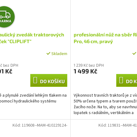
Z
DARMA
D
aulický zvedák traktorových
profesionální nůž na sběr R
A
ek "CLIPLIFT"
Pro, 46 cm, pravý
R
Skladem
M
Kč bez DPH
1 239 Kč bez DPH
01 Kč
1 499 Kč
A
DO KOŠÍKU
DO K
 a plynulé zvedání lehkým tlakem na
Výkonnost travních traktorů je z v
pomocí hydraulického systému
50% určena typem a tvarem použi
žacího nože. Na to, aby se navrhnul
lopatek s radiálním, vertikálním a
horizontálním prouděním...
Kód:
119608--MAM-410229124-
Kód:
119831--MAM-41