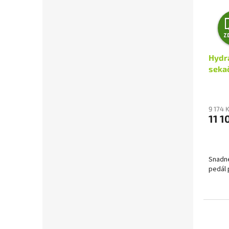
Z
Hydr
sekač
9 174 
11 1
Snadné
pedál 