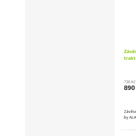
Závěs
trakt
(PRE
736 Kč
890
Závěsn
by AL-