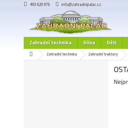
Přejít
493 620 976
info@zahradnipalac.cz
na
obsah
zahradní technika
dílna
děti
domů
zahradní technika
zahradní traktory
P
OST
o
s
Nejpr
t
r
a
n
n
í
p
a