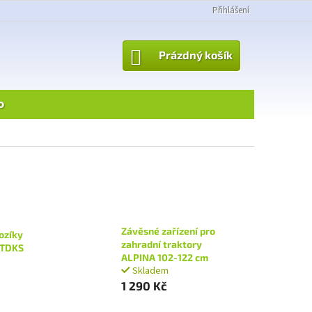
Přihlášení
NÁKUPNÍ
Prázdný košík
KOŠÍK
o
Závěsné zařízení pro
ozíky
zahradní traktory
 TDKS
ALPINA 102-122 cm
Skladem
1 290 Kč