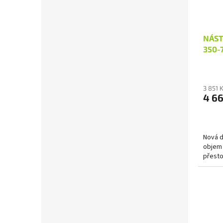
NÁST
350-7
3 851 
4 6
Nová d
objem 
přesto