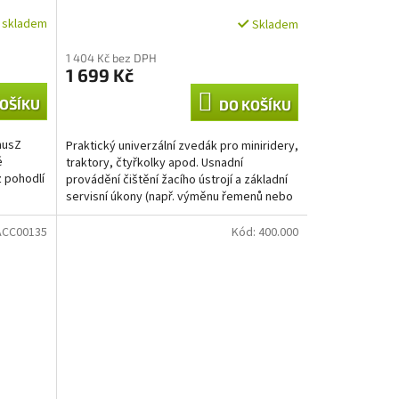
400 kg)
í skladem
Skladem
1 404 Kč bez DPH
1 699 Kč
OŠÍKU
DO KOŠÍKU
musZ
Praktický univerzální zvedák pro miniridery,
é
traktory, čtyřkolky apod. Usnadní
z pohodlí
provádění čištění žacího ústrojí a základní
servisní úkony (např. výměnu řemenů nebo
žacích nožů)
ACC00135
Kód:
400.000