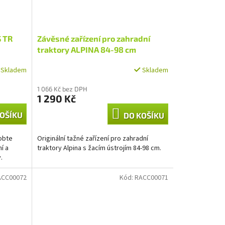
S TR
Závěsné zařízení pro zahradní
traktory ALPINA 84-98 cm
Skladem
Skladem
1 066 Kč bez DPH
1 290 Kč
OŠÍKU
DO KOŠÍKU
obte
Originální tažné zařízení pro zahradní
í a
traktory Alpina s žacím ústrojím 84-98 cm.
.
ACC00072
Kód:
RACC00071