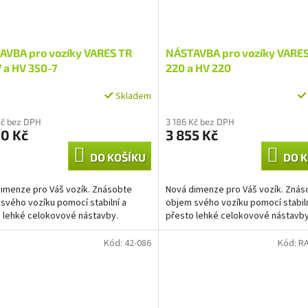
AVBA pro vozíky VARES TR
NÁSTAVBA pro vozíky VARE
 a HV 350-7
220 a HV 220
Skladem
Kč bez DPH
3 186 Kč bez DPH
60 Kč
3 855 Kč
DO KOŠÍKU
DO K
imenze pro Váš vozík. Znásobte
Nová dimenze pro Váš vozík. Znás
svého vozíku pomocí stabilní a
objem svého vozíku pomocí stabiln
 lehké celokovové nástavby.
přesto lehké celokovové nástavby
Kód:
42-086
Kód:
R