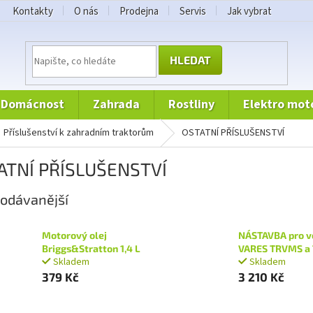
Kontakty
O nás
Prodejna
Servis
Jak vybrat
HLEDAT
domácnost
zahrada
rostliny
elektro mot
příslušenství k zahradním traktorům
OSTATNÍ PŘÍSLUŠENSTVÍ
ATNÍ PŘÍSLUŠENSTVÍ
odávanější
Motorový olej
NÁSTAVBA pro v
Briggs&Stratton 1,4 L
VARES TRVMS a
Skladem
Skladem
379 Kč
3 210 Kč