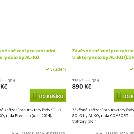
né zařízení pro zahradní
Závěsné zařízení pro zahra
ory solo by AL-KO
traktory solo by AL-KO (C
MIUM)
Skladem
 bez DPH
736 Kč bez DPH
 Kč
890 Kč
DO KOŠÍKU
DO K
é zařízení pro traktory řady SOLO
Závěsné zařízení pro traktory řad
KO, řada Premium (od r. 2014).
SOLO by AL-KO, řada COMFORT a s
traktory (do r....
Kód:
119658--MAM-410229176-
Kód:
113862--MAM-58