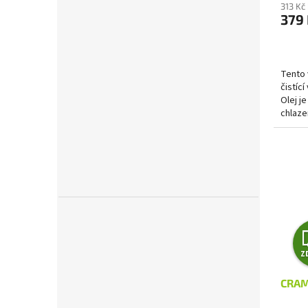
313 Kč
379
Tento 
čistící
Olej j
chlaze
teplot
Z
CRAM