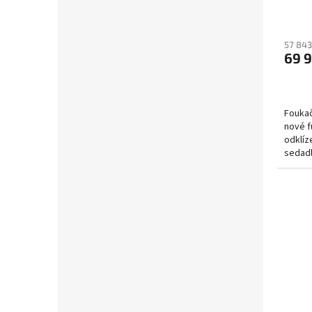
57 843
69 
Foukač
nové f
odklíze
sedadl