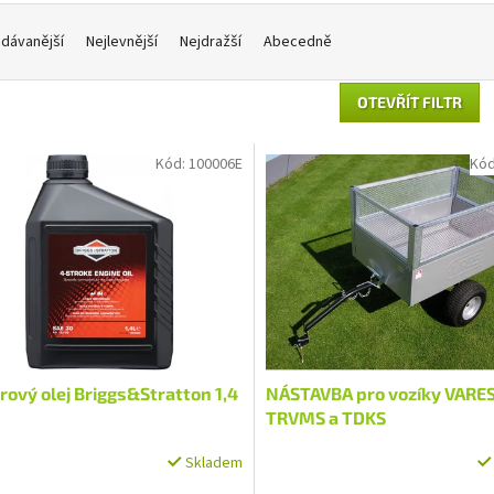
dávanější
Nejlevnější
Nejdražší
Abecedně
OTEVŘÍT FILTR
Kód:
100006E
Kó
ový olej Briggs&Stratton 1,4
NÁSTAVBA pro vozíky VARE
TRVMS a TDKS
Skladem