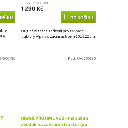
1 066 Kč bez DPH
1 290 Kč
OŠÍKU
DO KOŠÍKU
obte
Originální tažné zařízení pro zahradní
í a
traktory Alpina s žacím ústrojím 102-122 cm.
.
97500786
Kód:
RACC00130
TO
Riwall PRO RML 400 - manuální
zvedák na zahradní traktor (do