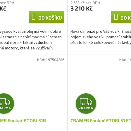
 bez DPH
2 653 Kč bez DPH
 Kč
3 210 Kč
DO KOŠÍKU
DO K
vysoce kvalitní olej má velmi dobré
Nová dimenze pro Váš vozík. Znás
 vlastnosti a nabízí maximální ochranu.
objem svého vozíku pomocí stabiln
e ideální pro 4-taktní vzduchem
přesto lehké celokovové nástavby
né motory, které se využívají v
ách od...
Kód:
197504286
Kód:
1
Z
Z
DARMA
ZDARMA
D
D
ER Foukač ETOBL51R
CRAMER Foukač ETOBL51 E
A
A