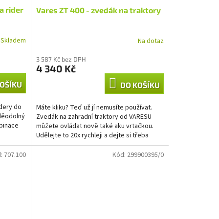
a rider
Vares ZT 400 - zvedák na traktory
Skladem
Na dotaz
3 587 Kč bez DPH
4 340 Kč
OŠÍKU
DO KOŠÍKU
idery do
Máte kliku? Teď už jí nemusíte používat.
oděodolný
Zvedák na zahradní traktory od VARESU
mbinace
můžete ovládat nově také aku vrtačkou.
Udělejte to 20x rychleji a dejte si třeba
kafíčko...
d:
707.100
Kód:
299900395/0