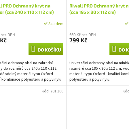
l PRO Ochranný kryt na
Riwall PRO Ochranný kryt n
or (cca 240 x 110 x 112 cm)
(cca 195 x 80 x 112 cm)
Skladem
 bez DPH
660 Kč bez DPH
 Kč
799 Kč
DO KOŠÍKU
DO K
zální ochranný obal na zahradní
Univerzální ochranný obal na minir
ry do rozměrů cca 240 x 110 x 112
rozměrů cca 195 x 80 x 112 cm, v
děodolný materiál typu Oxford -
materiál typu Oxford - kvalitní ko
ní kombinace polyesteru a polyvinylu
polyesteru a polyvinylu.
Kód:
701.100
Kó