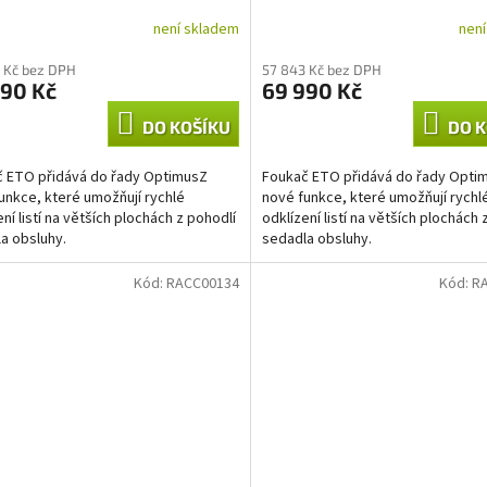
R
R
není skladem
nen
M
M
 Kč bez DPH
57 843 Kč bez DPH
990 Kč
69 990 Kč
A
A
DO KOŠÍKU
DO K
 ETO přidává do řady OptimusZ
Foukač ETO přidává do řady Opti
unkce, které umožňují rychlé
nové funkce, které umožňují rychl
ní listí na větších plochách z pohodlí
odklízení listí na větších plochách 
a obsluhy.
sedadla obsluhy.
Kód:
RACC00134
Kód:
R