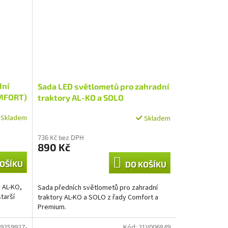
dní
Sada LED světlometů pro zahradní
OMFORT)
traktory AL-KO a SOLO
Skladem
Skladem
736 Kč bez DPH
890 Kč
OŠÍKU
DO KOŠÍKU
y AL-KO,
Sada předních světlometů pro zahradní
tarší
traktory AL-KO a SOLO z řady Comfort a
Premium.
9259927-
Kód:
21V006849