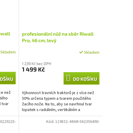
iwall
profesionální nůž na sběr Riwall
Pro, 46 cm, levý
Skladem
Skladem
1 239 Kč bez DPH
1 499 Kč
OŠÍKU
DO KOŠÍKU
íce než
Výkonnost travních traktorů je z více než
tého
50% určena typem a tvarem použitého
 tvar
žacího nože. Na to, aby se navrhnul tvar
lopatek s radiálním, vertikálním a
horizontálním prouděním...
0229225-
Kód:
119832--MAM-562356490-