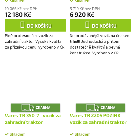
Skladem
Skladem
10 066 Kč bez DPH
5 719 Kč bez DPH
12 180 Kč
6 920 Kč
DO KOŠÍKU
DO KOŠÍKU
Plně profesionální vozík za
Nejprodávanější vozík na českém
zahradní traktor. Vysoká kvalita
trhu!!! Jednoduchá a přitom
za příznivou cenu. Vyrobeno v ČR!
dostatečně kvalitní a pevná
konstrukce. Vyrobeno v ČR!
Z
Z
ZDARMA
ZDARMA
D
D
A
A
Vares TR 350-7 - vozík za
Vares TR 220S POZINK -
R
R
M
M
zahradní traktor
vozík za zahradní traktor
A
A
Skladem
Skladem