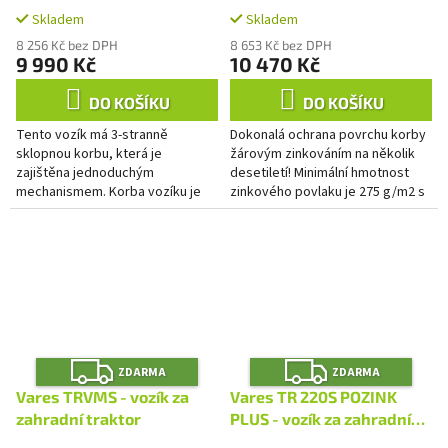
A
A
Skladem
Skladem
8 256 Kč bez DPH
8 653 Kč bez DPH
9 990 Kč
10 470 Kč
DO KOŠÍKU
DO KOŠÍKU
Tento vozík má 3-stranně
Dokonalá ochrana povrchu korby
sklopnou korbu, která je
žárovým zinkováním na několik
zajištěna jednoduchým
desetiletí! Minimální hmotnost
mechanismem. Korba vozíku je
zinkového povlaku je 275 g/m2 s
opatřena kvalitním žárově
kresbou velmi jemných zinkových
zinkovaným povrchem.
květů.
Z
Z
ZDARMA
ZDARMA
D
D
A
A
Vares TRVMS - vozík za
Vares TR 220S POZINK
R
R
M
M
zahradní traktor
PLUS - vozík za zahradní
A
A
traktor