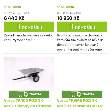
A
k
traktor
t
Skladem
Skladem
ů
5 322 Kč bez DPH
9 050 Kč bez DPH
6 440 Kč
10 950 Kč
DO KOŠÍKU
DO KOŠÍKU
Základní model vozíku za skvělou
Dvojitá ochrana povrchu korby:
cenu...Vyrobeno v ČR!
žárovým zinkováním na několik
desetiletí + navrch lakovaný
povrch tvrzený v infračervené
katalytické peci v několika
odstínech RAL*!
Z
Z
ZDARMA
ZDARMA
D
D
A
A
Vares TR 100 POZINK -
Vares TRVMS POZINK -
R
R
M
M
vozík sklopný do tří stran
vozík za zahradní traktor