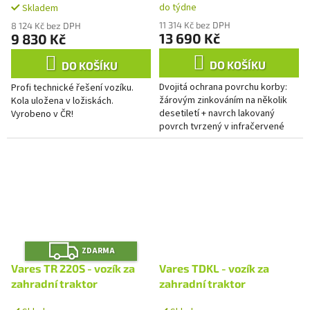
do týdne
Skladem
11 314 Kč bez DPH
8 124 Kč bez DPH
13 690 Kč
9 830 Kč
DO KOŠÍKU
DO KOŠÍKU
Dvojitá ochrana povrchu korby:
Profi technické řešení vozíku.
žárovým zinkováním na několik
Kola uložena v ložiskách.
desetiletí + navrch lakovaný
Vyrobeno v ČR!
povrch tvrzený v infračervené
katalytické peci v několika
odstínech RAL*!
Z
ZDARMA
D
A
Vares TR 220S - vozík za
Vares TDKL - vozík za
R
M
zahradní traktor
zahradní traktor
A