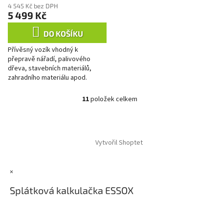
4 545 Kč bez DPH
5 499 Kč
DO KOŠÍKU
Přívěsný vozík vhodný k
přepravě nářadí, palivového
dřeva, stavebních materiálů,
zahradního materiálu apod.
vhodný za travní a zahradní
traktory nebo čtyřkolky pevná
11
položek celkem
O
konstrukce...
v
l
Z
á
á
d
Vytvořil Shoptet
p
a
a
c
t
í
×
í
p
r
Splátková kalkulačka ESSOX
v
k
y