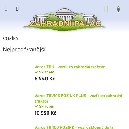
Přejít
NÁKUP
na
obsah
KOŠÍK
VOZÍKY
Nejprodávanější
Vares TDK - vozík za zahradní traktor
Skladem
6 440 Kč
Vares TRVMS POZINK PLUS - vozík za zahradní
traktor
Skladem
10 950 Kč
Vares TR 100 POZINK - vozík sklopný do tří