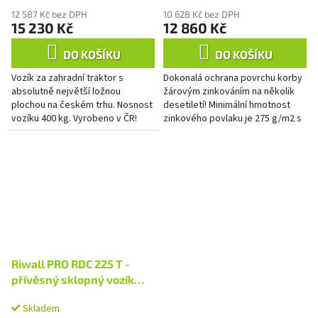
12 587 Kč bez DPH
10 628 Kč bez DPH
15 230 Kč
12 860 Kč
DO KOŠÍKU
DO KOŠÍKU
Vozík za zahradní traktor s
Dokonalá ochrana povrchu korby
absolutně největší ložnou
žárovým zinkováním na několik
plochou na českém trhu. Nosnost
desetiletí! Minimální hmotnost
vozíku 400 kg. Vyrobeno v ČR!
zinkového povlaku je 275 g/m2 s
kresbou velmi jemných zinkových
květů.
Riwall PRO RDC 225 T -
přívěsný sklopný vozík
225 kg
Skladem