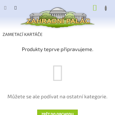
Přejít
NÁKUP
na
obsah
KOŠÍK
ZAMETACÍ KARTÁČE
Produkty teprve připravujeme.
Můžete se ale podívat na ostatní kategorie.
ZPĚT DO OBCHODU