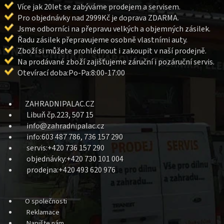
Více jak 20let se zabýváme prodejem a servisem.
Pro objednávky nad 2999Kč je doprava ZDARMA.
Jsme odborníci na přepravu velkých a objemných zásilek.
Řadu zásilek přepravujeme osobně vlastními auty.
Zboží si můžete prohlédnout i zakoupit v naší prodejně.
Na prodávané zboží zajišťujeme záruční i pozáruční servis.
Otevírací doba:Po-Pa:8:00-17:00
ZAHRADNIPALAC.CZ
Libuň čp.223, 507 15
info@zahradnipalac.cz
info:603 487 786, 736 157 290
servis:+420 736 157 290
objednávky:+420 730 101 004
prodejna:+420 493 620 976
O společnosti
Reklamace
Napište nám