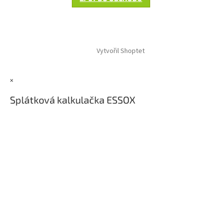
Z
á
Vytvořil Shoptet
p
a
t
×
í
Splátková kalkulačka ESSOX