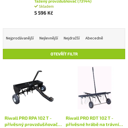
Tažený provzdušňovač (73144)
Skladem
5 596 Kč
Ř
a
Nejprodávanější
Nejlevnější
Nejdražší
Abecedně
z
e
OTEVŘÍT FILTR
n
í
V
p
ý
r
p
o
i
d
s
u
p
k
r
t
o
ů
d
Riwall PRO RPA 102 T -
Riwall PRO RDT 102 T -
u
přívěsný provzdušňovač
přívěsné hrábě na trávník