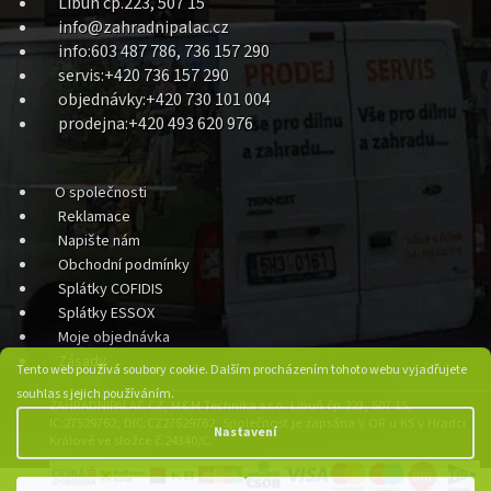
Libuň čp.223, 507 15
info@zahradnipalac.cz
info:603 487 786, 736 157 290
servis:+420 736 157 290
objednávky:+420 730 101 004
prodejna:+420 493 620 976
O společnosti
Reklamace
Napište nám
Obchodní podmínky
Splátky COFIDIS
Splátky ESSOX
Moje objednávka
Zásady
Tento web používá soubory cookie. Dalším procházením tohoto webu vyjadřujete
souhlas s jejich používáním.
ZAHRADNIPALAC.CZ, M&M Technika s.r.o. Libuň čp.223, 507 15,
IC:27529762, DIC:CZ27529762, Společnost je zapsána v OR u KS v Hradci
Nastavení
Králové ve složce č.24340/C.