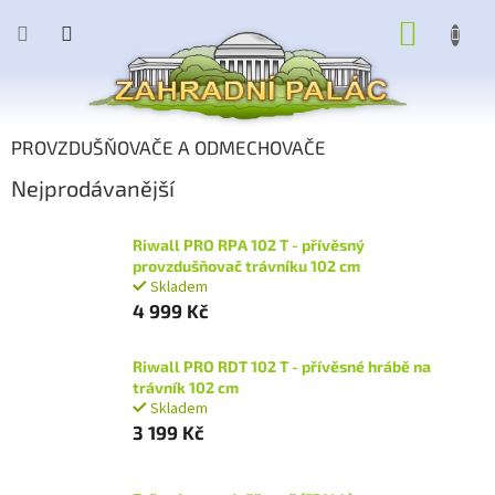
Přejít
NÁKUP
na
obsah
KOŠÍK
PROVZDUŠŇOVAČE A ODMECHOVAČE
Nejprodávanější
Riwall PRO RPA 102 T - přívěsný
provzdušňovač trávníku 102 cm
Skladem
4 999 Kč
Riwall PRO RDT 102 T - přívěsné hrábě na
trávník 102 cm
Skladem
3 199 Kč