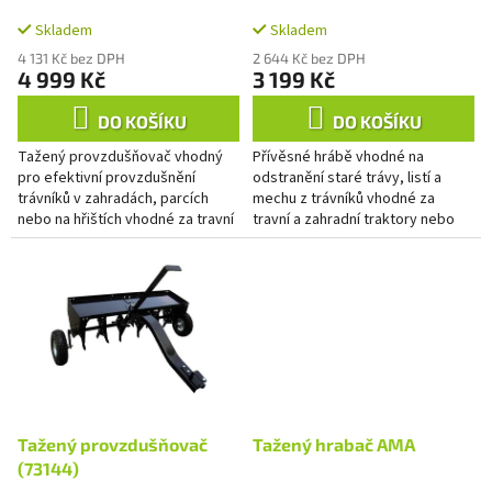
k
trávníku 102 cm
102 cm
t
Skladem
Skladem
ů
4 131 Kč bez DPH
2 644 Kč bez DPH
4 999 Kč
3 199 Kč
DO KOŠÍKU
DO KOŠÍKU
Tažený provzdušňovač vhodný
Přívěsné hrábě vhodné na
pro efektivní provzdušnění
odstranění staré trávy, listí a
trávníků v zahradách, parcích
mechu z trávníků vhodné za
nebo na hřištích vhodné za travní
travní a zahradní traktory nebo
a zahradní traktory nebo
čtyřkolky pevná konstrukce,
čtyřkolky lžícovitý tvar a...
moderní lakování kovových dílů...
Tažený provzdušňovač
Tažený hrabač AMA
(73144)