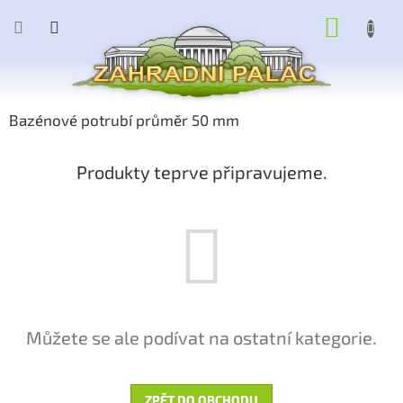
Přejít
NÁKUP
na
obsah
KOŠÍK
Bazénové potrubí průměr 50 mm
Produkty teprve připravujeme.
Můžete se ale podívat na ostatní kategorie.
ZPĚT DO OBCHODU