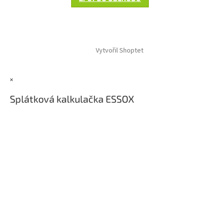
Z
á
Vytvořil Shoptet
p
a
t
×
í
Splátková kalkulačka ESSOX