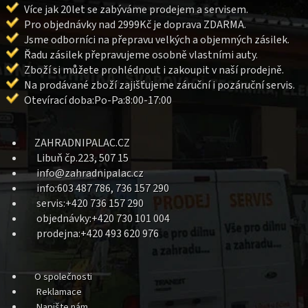
Více jak 20let se zabýváme prodejem a servisem.
Pro objednávky nad 2999Kč je doprava ZDARMA.
Jsme odborníci na přepravu velkých a objemných zásilek.
Řadu zásilek přepravujeme osobně vlastními auty.
Zboží si můžete prohlédnout i zakoupit v naší prodejně.
Na prodávané zboží zajišťujeme záruční i pozáruční servis.
Otevírací doba:Po-Pa:8:00-17:00
ZAHRADNIPALAC.CZ
Libuň čp.223, 507 15
info@zahradnipalac.cz
info:603 487 786, 736 157 290
servis:+420 736 157 290
objednávky:+420 730 101 004
prodejna:+420 493 620 976
O společnosti
Reklamace
Napište nám