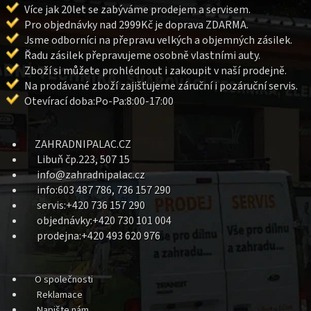
Více jak 20let se zabýváme prodejem a servisem.
Pro objednávky nad 2999Kč je doprava ZDARMA.
Jsme odborníci na přepravu velkých a objemných zásilek.
Řadu zásilek přepravujeme osobně vlastními auty.
Zboží si můžete prohlédnout i zakoupit v naší prodejně.
Na prodávané zboží zajišťujeme záruční i pozáruční servis.
Otevírací doba:Po-Pa:8:00-17:00
ZAHRADNIPALAC.CZ
Libuň čp.223, 507 15
info@zahradnipalac.cz
info:603 487 786, 736 157 290
servis:+420 736 157 290
objednávky:+420 730 101 004
prodejna:+420 493 620 976
O společnosti
Reklamace
Napište nám