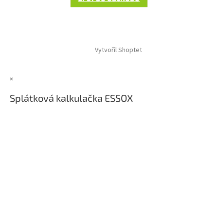
Z
á
Vytvořil Shoptet
p
a
t
×
í
Splátková kalkulačka ESSOX