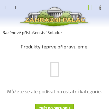
Přejít
NÁKUP
na
obsah
KOŠÍK
Bazénové příslušenství Soladur
Produkty teprve připravujeme.
Můžete se ale podívat na ostatní kategorie.
ZPĚT DO OBCHODU