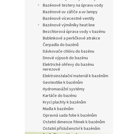
bazénové testery na úpravu vody
bazénové uv zářiče a uv lampy
bazénové vícecestné ventily
bazénové výměníky heat line
bezchlorová úprava vody v bazénu
bublinkové a perličkové atrakce
čerpadla do bazénů
dávkovače chlóru do bazénu
dnové výpusti do bazénu
elektrické ohřevy do bazénu
nerezové
elektroinstalační materiál k bazénům
geotextilie k bazénům
hydromasážní systémy
kartáče do bazénu
krycí plachty k bazénům
madla k bazénům
opravná sada folie k bazénům
ostatní dimenze fitinek k bazénům
ostatní příslušenství k bazénům