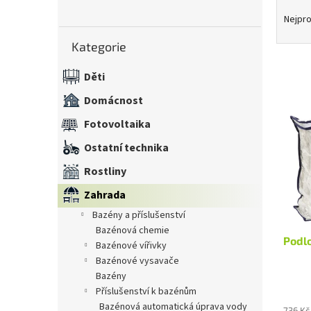
Ř
n
a
Nejpro
e
z
Přeskočit
l
Kategorie
kategorie
e
n
Děti
í
V
p
Domácnost
ý
r
p
Fotovoltaika
o
i
d
Ostatní technika
s
u
p
k
Rostliny
r
t
Zahrada
o
ů
d
bazény a příslušenství
u
bazénová chemie
Podl
k
bazénové vířivky
t
bazénové vysavače
ů
bazény
příslušenství k bazénům
bazénová automatická úprava vody
736 Kč