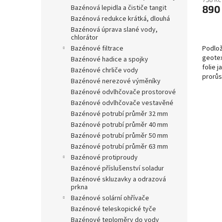
bazénová lepidla a čističe tangit
890
bazénová redukce krátká, dlouhá
bazénová úprava slané vody,
chlorátor
bazénové filtrace
Podlož
geotex
bazénové hadice a spojky
folie 
bazénové chrliče vody
prorůs
bazénové nerezové výměníky
rovnou
bazénové odvlhčovače prostorové
bazénové odvlhčovače vestavěné
bazénové potrubí průměr 32 mm
bazénové potrubí průměr 40 mm
bazénové potrubí průměr 50 mm
bazénové potrubí průměr 63 mm
bazénové protiproudy
bazénové příslušenství soladur
bazénové skluzavky a odrazová
prkna
bazénové solární ohřívače
bazénové teleskopické tyče
bazénové teploměry do vody