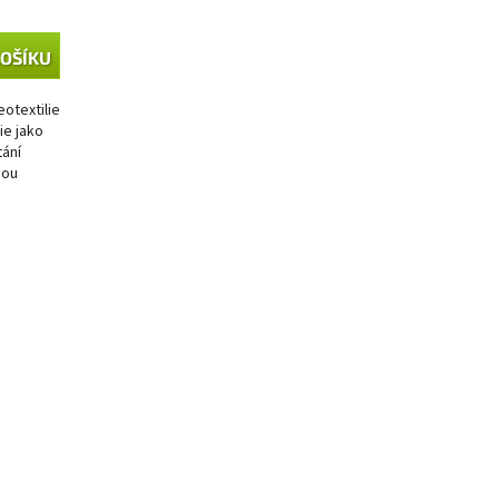
KOŠÍKU
otextilie
ie jako
tání
nou