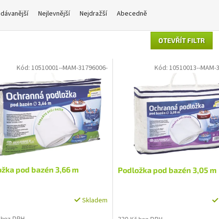
dávanější
Nejlevnější
Nejdražší
Abecedně
OTEVŘÍT FILTR
Kód:
10510001--MAM-31796006-
Kód:
10510013--MAM-3
ožka pod bazén 3,66 m
Podložka pod bazén 3,05 m
Skladem
 bez DPH
330 Kč bez DPH