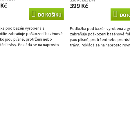
 Kč
399 Kč
DO KOŠÍKU
DO 
ka pod bazén vyrobená z
Podložka pod bazén vyrobená z ge
tilie zabraňuje poškození bazénové
zabraňuje poškození bazénové fol
jako jsou plísně, protržení nebo
jsou plísně, protržení nebo prorůs
tání trávy. Pokládá se na naprosto
trávy. Pokládá se na naprosto rov
 prosátou zeminu...
prosátou zeminu...
O
v
l
á
d
a
c
í
p
r
v
k
y