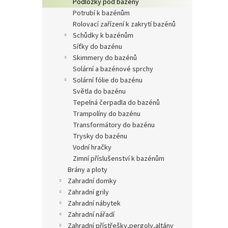
podložky pod bazény
potrubí k bazénům
rolovací zařízení k zakrytí bazénů
schůdky k bazénům
síťky do bazénu
skimmery do bazénů
solární a bazénové sprchy
solární fólie do bazénu
světla do bazénu
tepelná čerpadla do bazénů
trampolíny do bazénu
transformátory do bazénu
trysky do bazénu
vodní hračky
zimní příslušenství k bazénům
brány a ploty
zahradní domky
zahradní grily
zahradní nábytek
zahradní nářadí
zahradní přístřešky,pergoly,altány