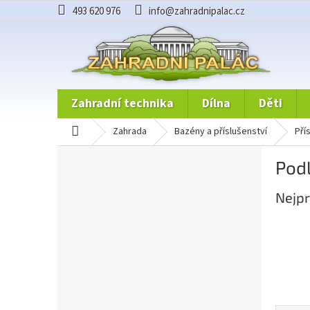
Přejít
493 620 976
info@zahradnipalac.cz
na
obsah
zahradní technika
dílna
děti
domů
zahrada
bazény a příslušenství
př
P
Pod
o
s
Nejpr
t
r
a
n
n
í
p
a