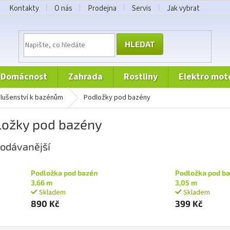
Kontakty
O nás
Prodejna
Servis
Jak vybrat
HLEDAT
domácnost
zahrada
rostliny
elektro mot
íslušenství k bazénům
Podložky pod bazény
ložky pod bazény
odávanější
Podložka pod bazén
Podložka pod b
3,66 m
3,05 m
Skladem
Skladem
890 Kč
399 Kč