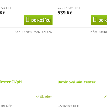
 bez DPH
445 Kč bez DPH
 Kč
539 Kč
DO KOŠÍKU
DO K
Kód:
157060--MAM-421426-
Kód:
30MIN
Tester Cl/pH
Bazénový mini tester
Skladem
 bez DPH
222 Kč bez DPH