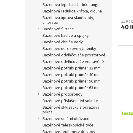
bazénová lepidla a čističe tangit
ů
bazénová redukce krátká, dlouhá
bazénová úprava slané vody,
33 Kč 
chlorátor
40 
bazénové filtrace
bazénové hadice a spojky
bazénové chrliče vody
bazénové nerezové výměníky
bazénové odvlhčovače prostorové
bazénové odvlhčovače vestavěné
bazénové potrubí průměr 32 mm
bazénové potrubí průměr 40 mm
bazénové potrubí průměr 50 mm
bazénové potrubí průměr 63 mm
bazénové protiproudy
bazénové příslušenství soladur
bazénové skluzavky a odrazová
prkna
Teste
bazénové solární ohřívače
bazénové teleskopické tyče
bazénové teploměry do vody