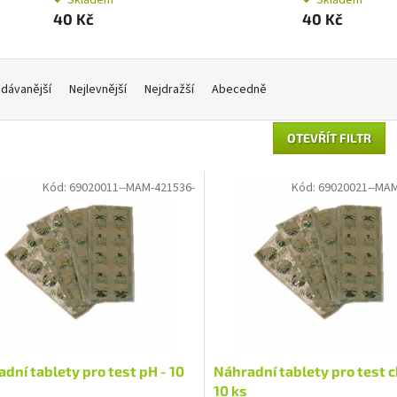
40 Kč
40 Kč
dávanější
Nejlevnější
Nejdražší
Abecedně
OTEVŘÍT FILTR
Kód:
69020011--MAM-421536-
Kód:
69020021--MAM
dní tablety pro test pH - 10
Náhradní tablety pro test c
10 ks