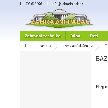
Přejít
493 620 976
info@zahradnipalac.cz
na
obsah
zahradní technika
dílna
děti
domů
zahrada
bazény a příslušenství
př
P
BAZ
o
s
t
r
a
n
Nejpr
n
í
p
a