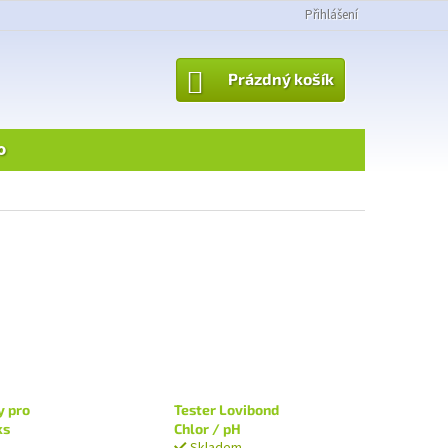
Přihlášení
NÁKUPNÍ
Prázdný košík
KOŠÍK
o
y pro
Tester Lovibond
ks
Chlor / pH
Skladem