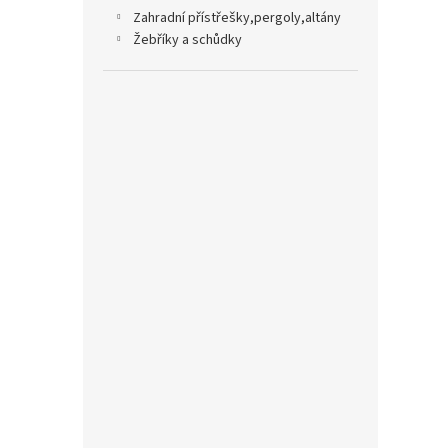
zahradní přístřešky,pergoly,altány
žebříky a schůdky