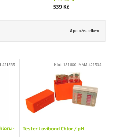
539 Kč
8
položek celkem
-421535-
Kód:
151600--MAM-421534-
hloru -
Tester Lovibond Chlor / pH