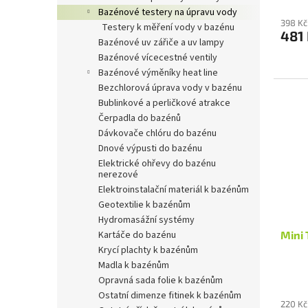
bazénové testery na úpravu vody
398 Kč
testery k měření vody v bazénu
481
bazénové uv zářiče a uv lampy
bazénové vícecestné ventily
bazénové výměníky heat line
bezchlorová úprava vody v bazénu
bublinkové a perličkové atrakce
čerpadla do bazénů
dávkovače chlóru do bazénu
dnové výpusti do bazénu
elektrické ohřevy do bazénu
nerezové
elektroinstalační materiál k bazénům
geotextilie k bazénům
hydromasážní systémy
kartáče do bazénu
Mini 
krycí plachty k bazénům
madla k bazénům
opravná sada folie k bazénům
ostatní dimenze fitinek k bazénům
220 Kč