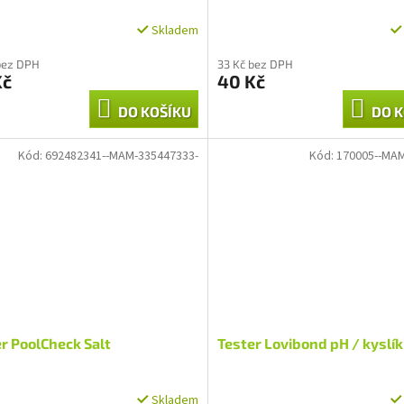
Skladem
bez DPH
33 Kč bez DPH
Kč
40 Kč
DO KOŠÍKU
DO K
Kód:
692482341--MAM-335447333-
Kód:
170005--MAM
r PoolCheck Salt
Tester Lovibond pH / kyslík
Skladem