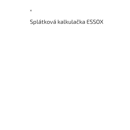
a
×
t
í
Splátková kalkulačka ESSOX