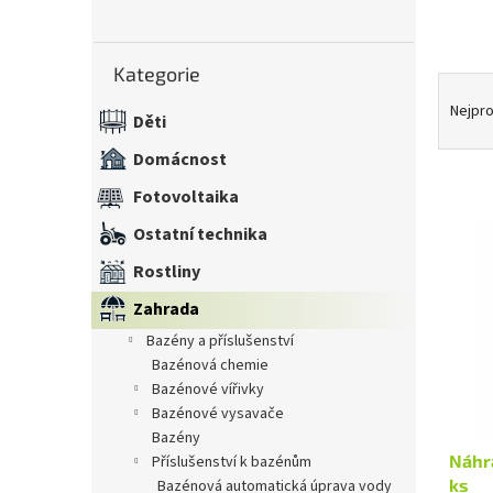
n
e
Přeskočit
l
Kategorie
kategorie
Ř
a
Nejpro
Děti
z
e
Domácnost
n
Fotovoltaika
í
V
p
Ostatní technika
ý
r
p
Rostliny
o
i
d
Zahrada
s
u
bazény a příslušenství
p
k
bazénová chemie
r
t
bazénové vířivky
o
ů
bazénové vysavače
d
bazény
u
Náhra
příslušenství k bazénům
k
ks
bazénová automatická úprava vody
t