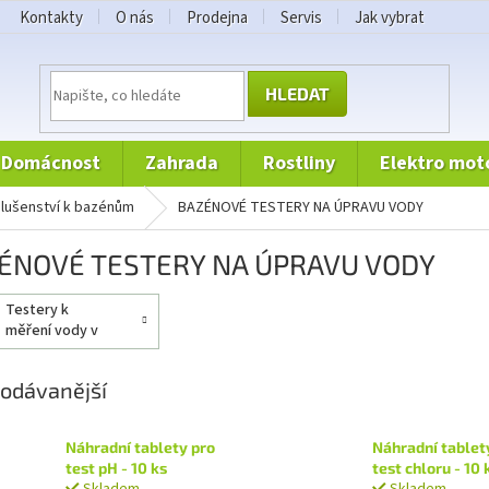
Kontakty
O nás
Prodejna
Servis
Jak vybrat
HLEDAT
domácnost
zahrada
rostliny
elektro mot
íslušenství k bazénům
BAZÉNOVÉ TESTERY NA ÚPRAVU VODY
ÉNOVÉ TESTERY NA ÚPRAVU VODY
testery k
měření vody v
bazénu
odávanější
Náhradní tablety pro
Náhradní tablet
test pH - 10 ks
test chloru - 10 
Skladem
Skladem