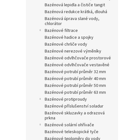
bazénová lepidla a čističe tangit
bazénová redukce krátká, dlouhá
bazénová úprava slané vody,
chlorátor
bazénové filtrace
bazénové hadice a spojky
bazénové chrliče vody
bazénové nerezové výměníky
bazénové odvlhčovače prostorové
bazénové odvlhčovače vestavěné
bazénové potrubí průměr 32 mm
bazénové potrubí průměr 40 mm
bazénové potrubí průměr 50 mm
bazénové potrubí průměr 63 mm
bazénové protiproudy
bazénové příslušenství soladur
bazénové skluzavky a odrazová
prkna
bazénové solární ohřívače
bazénové teleskopické tyče
bazénové teploměry do vody