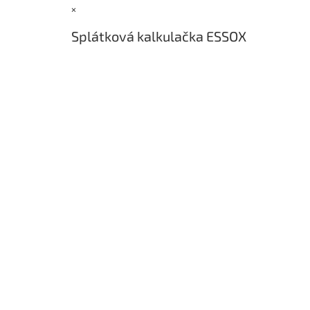
×
t
í
Splátková kalkulačka ESSOX