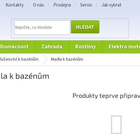
Kontakty
O nás
Prodejna
Servis
Jak vybrat
HLEDAT
domácnost
zahrada
rostliny
elektro mot
íslušenství k bazénům
Madla k bazénům
la k bazénům
Produkty teprve připra