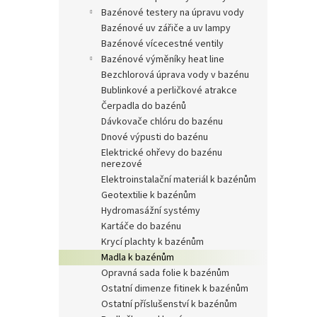
bazénové testery na úpravu vody
bazénové uv zářiče a uv lampy
bazénové vícecestné ventily
bazénové výměníky heat line
bezchlorová úprava vody v bazénu
bublinkové a perličkové atrakce
čerpadla do bazénů
dávkovače chlóru do bazénu
dnové výpusti do bazénu
elektrické ohřevy do bazénu
nerezové
elektroinstalační materiál k bazénům
geotextilie k bazénům
hydromasážní systémy
kartáče do bazénu
krycí plachty k bazénům
madla k bazénům
opravná sada folie k bazénům
ostatní dimenze fitinek k bazénům
ostatní příslušenství k bazénům