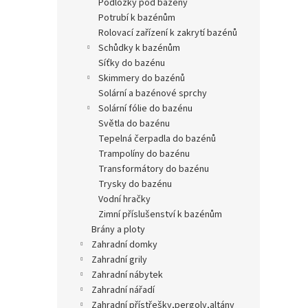
podložky pod bazény
potrubí k bazénům
rolovací zařízení k zakrytí bazénů
schůdky k bazénům
síťky do bazénu
skimmery do bazénů
solární a bazénové sprchy
solární fólie do bazénu
světla do bazénu
tepelná čerpadla do bazénů
trampolíny do bazénu
transformátory do bazénu
trysky do bazénu
vodní hračky
zimní příslušenství k bazénům
brány a ploty
zahradní domky
zahradní grily
zahradní nábytek
zahradní nářadí
zahradní přístřešky,pergoly,altány