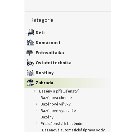
n
e
Přeskočit
l
Kategorie
kategorie
Děti
Domácnost
Fotovoltaika
Ostatní technika
Rostliny
Zahrada
bazény a příslušenství
bazénová chemie
bazénové vířivky
bazénové vysavače
bazény
příslušenství k bazénům
bazénová automatická úprava vody