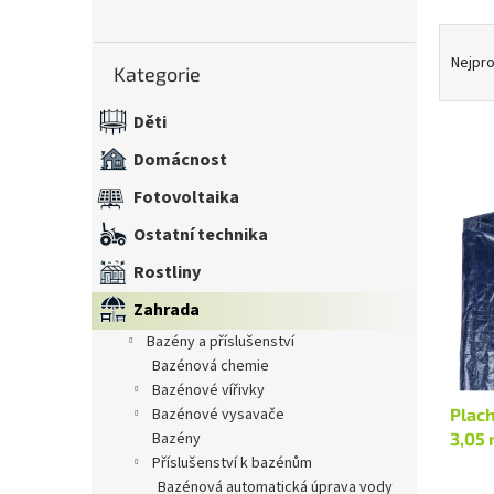
n
Ř
e
Přeskočit
a
l
Nejpro
Kategorie
kategorie
z
e
Děti
n
í
Domácnost
V
p
Fotovoltaika
ý
r
p
o
Ostatní technika
i
d
s
Rostliny
u
p
k
Zahrada
r
t
bazény a příslušenství
o
ů
bazénová chemie
d
bazénové vířivky
u
bazénové vysavače
Plach
k
bazény
3,05
t
příslušenství k bazénům
ů
bazénová automatická úprava vody