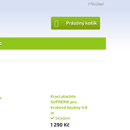
Přihlášení
NÁKUPNÍ
Prázdný košík
KOŠÍK
o
Krycí plachta
o
SUPREME pro
kruhové bazény 4,6
m
Skladem
1 290 Kč