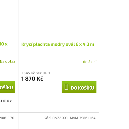
10 x
Krycí plachta modrý ovál 6 x 4,3 m
Na dotaz
do 3 dní
1 545 Kč bez DPH
1 870 Kč
OŠÍKU
DO KOŠÍKU
U 610 x
9861170-
Kód:
BAZA003--MAM-39861164-