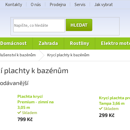
Kontakty
O nás
Prodejna
Servis
Jak vybrat
HLEDAT
domácnost
zahrada
rostliny
elektro mot
íslušenství k bazénům
Krycí plachty k bazénům
í plachty k bazénům
odávanější
Plachta krycí
Krycí plachta pr
Premium - zimní na
Tampa 3,66 m
3,05 m
Skladem
Skladem
299 Kč
799 Kč