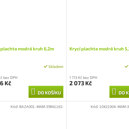
 plachta modrá kruh 6,2m
Krycí plachta modrá kruh 5
Skladem
Kč bez DPH
1 713 Kč bez DPH
6 Kč
2 073 Kč
DO KOŠÍKU
DO K
Kód:
BAZA001--MAM-39861162-
Kód:
10421004--MAM-3