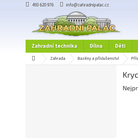
Přejít
493 620 976
info@zahradnipalac.cz
na
obsah
zahradní technika
dílna
děti
domů
zahrada
bazény a příslušenství
př
P
Kryc
o
s
Nejpr
t
r
a
n
n
í
p
a