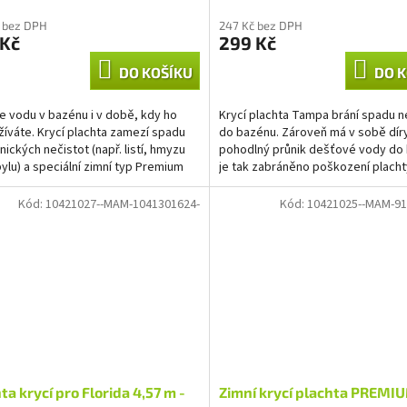
 bez DPH
247 Kč bez DPH
 Kč
299 Kč
DO KOŠÍKU
DO K
e vodu v bazénu i v době, kdy ho
Krycí plachta Tampa brání spadu n
íváte. Krycí plachta zamezí spadu
do bazénu. Zároveň má v sobě dír
ických nečistot (např. listí, hmyzu
pohodlný průnik dešťové vody do
ylu) a speciální zimní typ Premium
je tak zabráněno poškození placht
sílené...
tíhy napršené...
Kód:
10421027--MAM-1041301624-
Kód:
10421025--MAM-91
ta krycí pro Florida 4,57 m -
Zimní krycí plachta PREMI