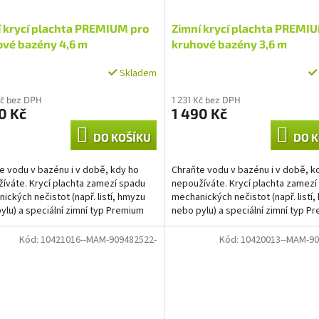
í krycí plachta PREMIUM pro
Zimní krycí plachta PREMI
ové bazény 4,6 m
kruhové bazény 3,6 m
Skladem
Kč bez DPH
1 231 Kč bez DPH
0 Kč
1 490 Kč
DO KOŠÍKU
DO K
e vodu v bazénu i v době, kdy ho
Chraňte vodu v bazénu i v době, k
íváte. Krycí plachta zamezí spadu
nepoužíváte. Krycí plachta zamezí
ických nečistot (např. listí, hmyzu
mechanických nečistot (např. listí
ylu) a speciální zimní typ Premium
nebo pylu) a speciální zimní typ P
sílené...
díky zesílené...
Kód:
10421016--MAM-909482522-
Kód:
10420013--MAM-90