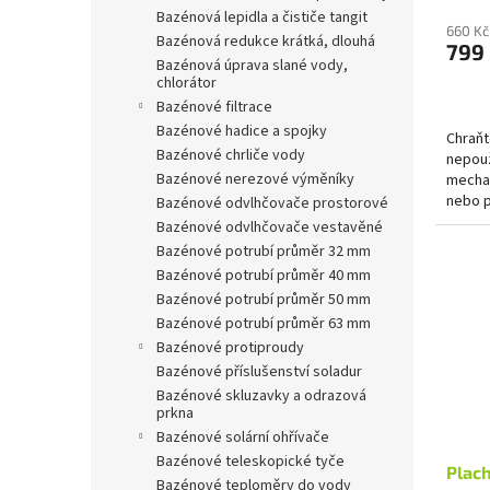
bazénová lepidla a čističe tangit
660 Kč
bazénová redukce krátká, dlouhá
799
bazénová úprava slané vody,
chlorátor
bazénové filtrace
bazénové hadice a spojky
Chraňt
bazénové chrliče vody
nepouž
bazénové nerezové výměníky
mechan
nebo p
bazénové odvlhčovače prostorové
díky ze
bazénové odvlhčovače vestavěné
bazénové potrubí průměr 32 mm
bazénové potrubí průměr 40 mm
bazénové potrubí průměr 50 mm
bazénové potrubí průměr 63 mm
bazénové protiproudy
bazénové příslušenství soladur
bazénové skluzavky a odrazová
prkna
bazénové solární ohřívače
bazénové teleskopické tyče
Plach
bazénové teploměry do vody