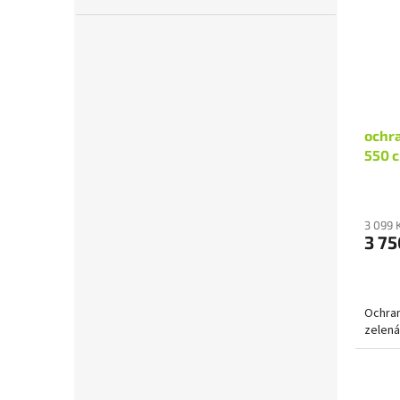
ochr
550 
3 099 
3 75
Ochran
zelená