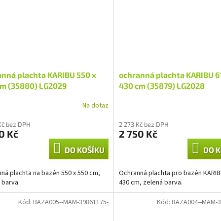
anná plachta KARIBU 550 x
ochranná plachta KARIBU 6
cm (35880) LG2029
430 cm (35879) LG2028
Na dotaz
Kč bez DPH
2 273 Kč bez DPH
0 Kč
2 750 Kč
DO KOŠÍKU
DO K
ná plachta na bazén 550 x 550 cm,
Ochranná plachta pro bazén KARIB
 barva.
430 cm, zelená barva.
Kód:
BAZA005--MAM-39861175-
Kód:
BAZA004--MAM-3