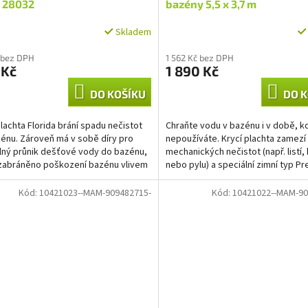
x 28032
bazény 5,5 x 3,7 m
Skladem
 bez DPH
1 562 Kč bez DPH
 Kč
1 890 Kč
DO KOŠÍKU
DO K
plachta Florida brání spadu nečistot
Chraňte vodu v bazénu i v době, k
énu. Zároveň má v sobě díry pro
nepoužíváte. Krycí plachta zamezí
ný průnik dešťové vody do bazénu,
mechanických nečistot (např. listí
 zabráněno poškození bazénu vlivem
nebo pylu) a speciální zimní typ P
pršené...
díky zesílené...
Kód:
10421023--MAM-909482715-
Kód:
10421022--MAM-90