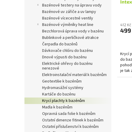
Inte
bazénové testery na úpravu vody
bazénové uv zářiče a uv lampy
bazénové vícecestné ventily
bazénové výměníky heat line
412 Kč
499
bezchlorová úprava vody v bazénu
bublinkové a perličkové atrakce
čerpadla do bazénů
dávkovače chlóru do bazénu
Krycí 
dnové výpusti do bazénu
do baz
elektrické ohřevy do bazénu
pohodl
nerezové
je tak
elektroinstalační materiál k bazénům
tíhy na
geotextilie k bazénům
hydromasážní systémy
kartáče do bazénu
krycí plachty k bazénům
madla k bazénům
opravná sada folie k bazénům
ostatní dimenze fitinek k bazénům
ostatní příslušenství k bazénům