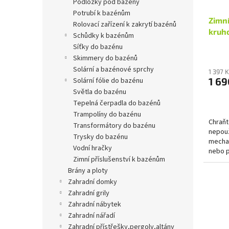
podložky pod bazény
potrubí k bazénům
Zimn
rolovací zařízení k zakrytí bazénů
kruh
schůdky k bazénům
síťky do bazénu
skimmery do bazénů
solární a bazénové sprchy
1 397 
1 69
solární fólie do bazénu
světla do bazénu
tepelná čerpadla do bazénů
trampolíny do bazénu
Chraňt
transformátory do bazénu
nepouž
trysky do bazénu
mechan
vodní hračky
nebo p
zimní příslušenství k bazénům
díky ze
brány a ploty
zahradní domky
zahradní grily
zahradní nábytek
zahradní nářadí
zahradní přístřešky,pergoly,altány