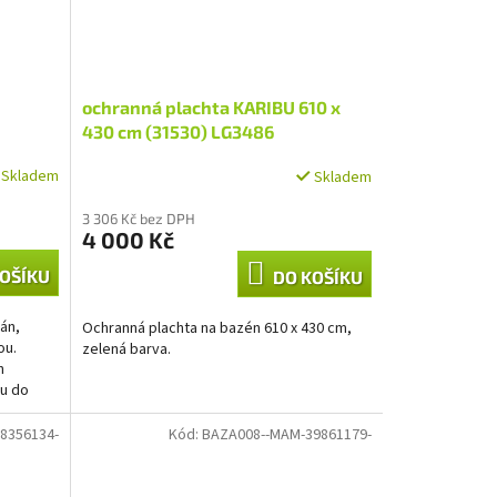
ochranná plachta KARIBU 610 x
430 cm (31530) LG3486
Skladem
Skladem
3 306 Kč bez DPH
4 000 Kč
OŠÍKU
DO KOŠÍKU
án,
Ochranná plachta na bazén 610 x 430 cm,
ou.
zelená barva.
h
lu do
8356134-
Kód:
BAZA008--MAM-39861179-