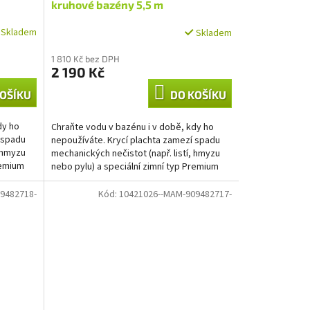
kruhové bazény 5,5 m
Skladem
Skladem
1 810 Kč bez DPH
2 190 Kč
OŠÍKU
DO KOŠÍKU
dy ho
Chraňte vodu v bazénu i v době, kdy ho
 spadu
nepoužíváte. Krycí plachta zamezí spadu
, hmyzu
mechanických nečistot (např. listí, hmyzu
remium
nebo pylu) a speciální zimní typ Premium
díky zesílené...
9482718-
Kód:
10421026--MAM-909482717-