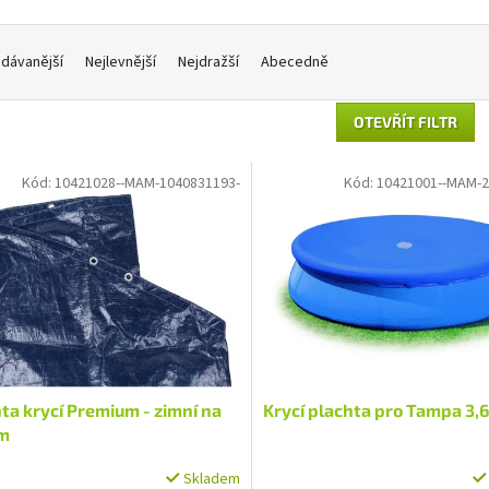
dávanější
Nejlevnější
Nejdražší
Abecedně
OTEVŘÍT FILTR
Kód:
10421028--MAM-1040831193-
Kód:
10421001--MAM-2
ta krycí Premium - zimní na
Krycí plachta pro Tampa 3,
 m
Skladem