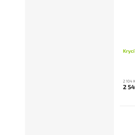
Krycí
2 104 
2 54