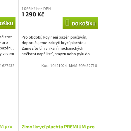
1 066 Kč bez DPH
1 290 Kč
OŠÍKU
DO KOŠÍKU
ečistot
Pro období, kdy není bazén používán,
y pro
doporučujeme zakrytí krycí plachtou.
 bazénu,
Zamezíte tím vnikání mechanických
y vlivem
nečistot např. listí, hmyzu nebo pylu do
vašeho bazénu. Díky použití...
1627432-
Kód:
10421024--MAM-909482716-
UM pro
Zimní krycí plachta PREMIUM pro