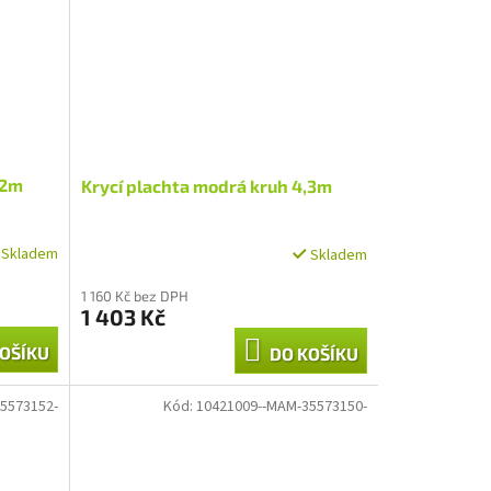
,2m
Krycí plachta modrá kruh 4,3m
Skladem
Skladem
1 160 Kč bez DPH
1 403 Kč
OŠÍKU
DO KOŠÍKU
5573152-
Kód:
10421009--MAM-35573150-