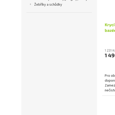
žebříky a schůdky
Kryc
bazé
7,32 
1 231 
1 49
Pro ob
doporu
Zamezí
nečist
vašeho