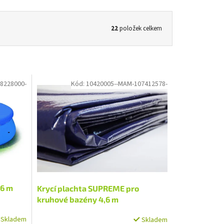
22
položek celkem
8228000-
Kód:
10420005--MAM-107412578-
66 m
Krycí plachta SUPREME pro
kruhové bazény 4,6 m
Skladem
Skladem