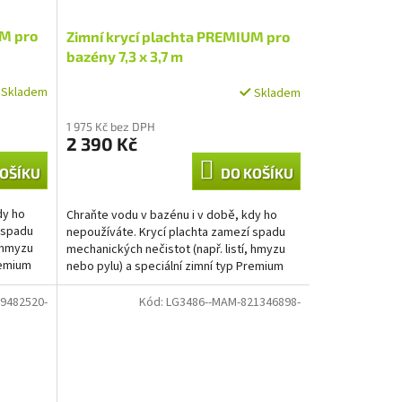
UM pro
Zimní krycí plachta PREMIUM pro
bazény 7,3 x 3,7 m
Skladem
Skladem
1 975 Kč bez DPH
2 390 Kč
OŠÍKU
DO KOŠÍKU
dy ho
Chraňte vodu v bazénu i v době, kdy ho
 spadu
nepoužíváte. Krycí plachta zamezí spadu
, hmyzu
mechanických nečistot (např. listí, hmyzu
remium
nebo pylu) a speciální zimní typ Premium
díky zesílené...
9482520-
Kód:
LG3486--MAM-821346898-