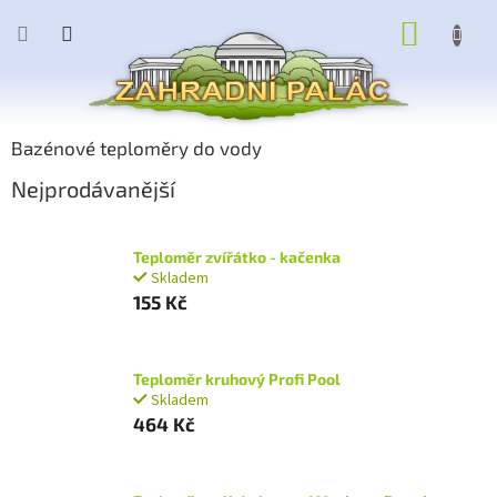
Přejít
NÁKUP
na
obsah
KOŠÍK
Bazénové teploměry do vody
Nejprodávanější
Teploměr zvířátko - kačenka
Skladem
155 Kč
Teploměr kruhový Profi Pool
Skladem
464 Kč