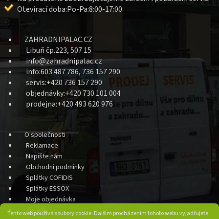
Otevírací doba:Po-Pa:8:00-17:00
ZAHRADNIPALAC.CZ
Libuň čp.223, 507 15
info@zahradnipalac.cz
info:603 487 786, 736 157 290
servis:+420 736 157 290
objednávky:+420 730 101 004
prodejna:+420 493 620 976
O společnosti
Reklamace
Napište nám
Obchodní podmínky
Splátky COFIDIS
Splátky ESSOX
Moje objednávka
Zásady
Tento web používá soubory cookie. Dalším procházením tohoto webu vyjadřujete