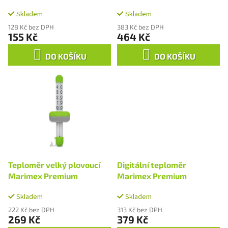
k
t
Skladem
Skladem
ů
128 Kč bez DPH
383 Kč bez DPH
155 Kč
464 Kč
DO KOŠÍKU
DO KOŠÍKU
Teploměr velký plovoucí
Digitální teploměr
Marimex Premium
Marimex Premium
Skladem
Skladem
222 Kč bez DPH
313 Kč bez DPH
269 Kč
379 Kč