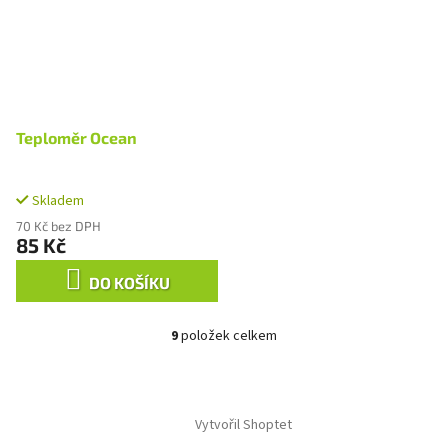
Teploměr Ocean
Skladem
70 Kč bez DPH
85 Kč
DO KOŠÍKU
9
položek celkem
O
v
l
Z
á
á
d
Vytvořil Shoptet
p
a