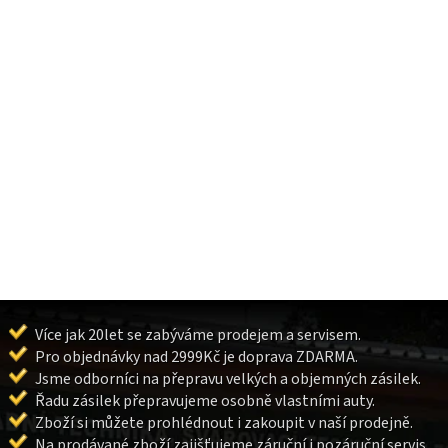
Více jak 20let se zabýváme prodejem a servisem.
Pro objednávky nad 2999Kč je doprava ZDARMA.
Jsme odborníci na přepravu velkých a objemných zásilek.
Řadu zásilek přepravujeme osobně vlastními auty.
Zboží si můžete prohlédnout i zakoupit v naší prodejně.
Na prodávané zboží zajišťujeme záruční i pozáruční servis.