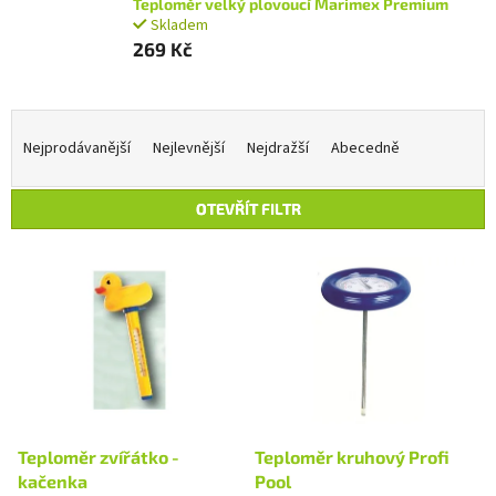
Teploměr velký plovoucí Marimex Premium
Skladem
269 Kč
Ř
a
Nejprodávanější
Nejlevnější
Nejdražší
Abecedně
z
e
OTEVŘÍT FILTR
n
í
V
p
ý
r
p
o
i
d
s
u
p
k
r
t
o
ů
d
Teploměr zvířátko -
Teploměr kruhový Profi
u
kačenka
Pool