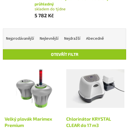
průhledný
skladem do týdne
5 782 Kč
Ř
a
Nejprodávanější
Nejlevnější
Nejdražší
Abecedně
z
e
OTEVŘÍT FILTR
n
í
V
p
ý
r
p
o
i
d
s
u
p
k
r
t
o
ů
d
Velký plovák Marimex
Chlorinátor KRYSTAL
u
Premium
CLEAR do 17 m3