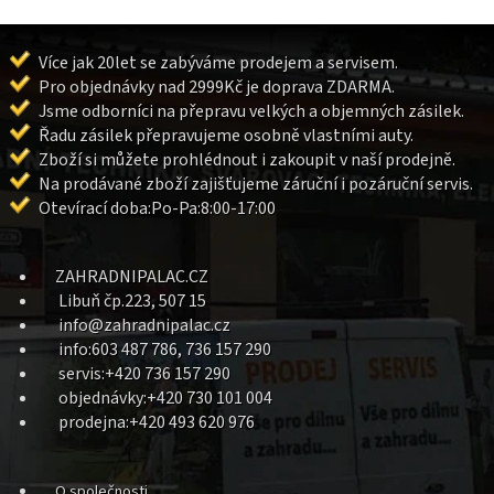
Více jak 20let se zabýváme prodejem a servisem.
Pro objednávky nad 2999Kč je doprava ZDARMA.
Jsme odborníci na přepravu velkých a objemných zásilek.
Řadu zásilek přepravujeme osobně vlastními auty.
Zboží si můžete prohlédnout i zakoupit v naší prodejně.
Na prodávané zboží zajišťujeme záruční i pozáruční servis.
Otevírací doba:Po-Pa:8:00-17:00
ZAHRADNIPALAC.CZ
Libuň čp.223, 507 15
info@zahradnipalac.cz
info:603 487 786, 736 157 290
servis:+420 736 157 290
objednávky:+420 730 101 004
prodejna:+420 493 620 976
O společnosti