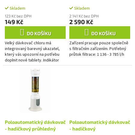
k
t
Skladem
Skladem
ů
123 Kč bez DPH
2 141 Kč bez DPH
149 Kč
2 590 Kč
DO KOŠÍKU
DO KOŠÍKU
Velký dávkovač chloru má
Zařízení pracuje pouze společně
integrovaný barevný ukazatel,
s filtračním zařízením. Potřebný
který vás upozorní na potřebu
průtok filtrace: 1 136 - 3 785 l/h
doplnit nové tablety. Indikátor
postupně klesá, když se
chemikálie rozpustí.
Poloautomatický dávkovač
Poloautomatický dávkovač
- hadičkový průhledný
- hadičkový