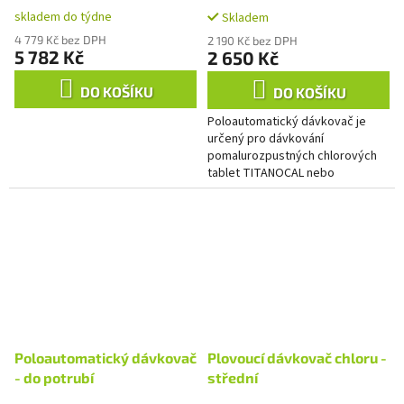
skladem do týdne
Skladem
4 779 Kč bez DPH
2 190 Kč bez DPH
5 782 Kč
2 650 Kč
DO KOŠÍKU
DO KOŠÍKU
Poloautomatický dávkovač je
určený pro dávkování
pomalurozpustných chlorových
tablet TITANOCAL nebo
MULTIFUNKCE 5v1. Dávkovač je
vyroben z chemicky odolného
PVC. Připojení do...
Poloautomatický dávkovač
Plovoucí dávkovač chloru -
- do potrubí
střední