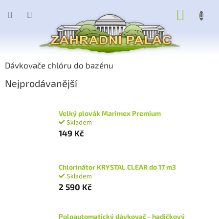
Přejít
NÁKUP
na
obsah
KOŠÍK
Dávkovače chlóru do bazénu
Nejprodávanější
Velký plovák Marimex Premium
Skladem
149 Kč
Chlorinátor KRYSTAL CLEAR do 17 m3
Skladem
2 590 Kč
Poloautomatický dávkovač - hadičkový