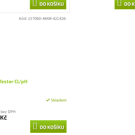
DO KOŠÍKU
DO K
Kód:
157060--MAM-421426-
Tester Cl/pH
Skladem
 bez DPH
 Kč
DO KOŠÍKU