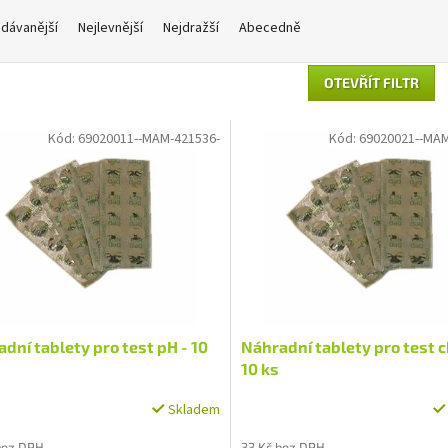
dávanější
Nejlevnější
Nejdražší
Abecedně
OTEVŘÍT FILTR
Kód:
69020011--MAM-421536-
Kód:
69020021--MAM
dní tablety pro test pH - 10
Náhradní tablety pro test c
10 ks
Skladem
bez DPH
33 Kč bez DPH