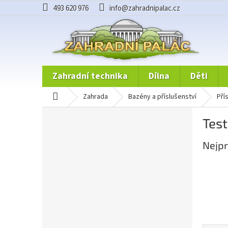
Přejít
493 620 976
info@zahradnipalac.cz
na
obsah
zahradní technika
dílna
děti
domů
zahrada
bazény a příslušenství
př
P
Test
o
s
Nejpr
t
r
a
n
n
í
p
a