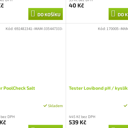
Kč
40 Kč
DO KOŠÍKU
DO K
Kód:
692482341--MAM-335447333-
Kód:
170005--MAM
r PoolCheck Salt
Tester Lovibond pH / kyslík
Skladem
 bez DPH
445 Kč bez DPH
 Kč
539 Kč