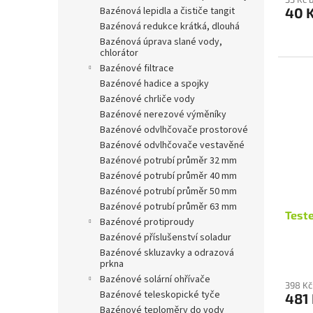
bazénová lepidla a čističe tangit
40 
bazénová redukce krátká, dlouhá
bazénová úprava slané vody,
chlorátor
bazénové filtrace
bazénové hadice a spojky
bazénové chrliče vody
bazénové nerezové výměníky
bazénové odvlhčovače prostorové
bazénové odvlhčovače vestavěné
bazénové potrubí průměr 32 mm
bazénové potrubí průměr 40 mm
bazénové potrubí průměr 50 mm
bazénové potrubí průměr 63 mm
Teste
bazénové protiproudy
bazénové příslušenství soladur
bazénové skluzavky a odrazová
prkna
bazénové solární ohřívače
398 Kč
bazénové teleskopické tyče
481
bazénové teploměry do vody