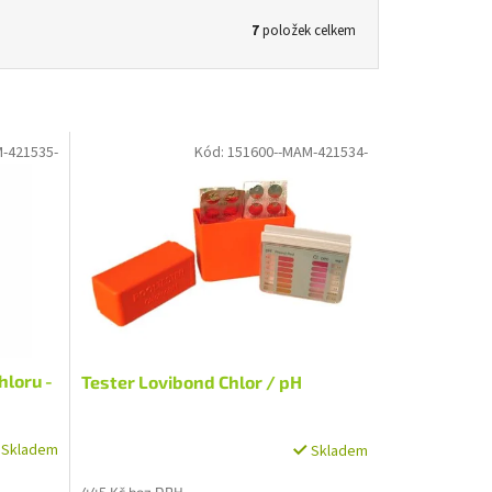
7
položek celkem
-421535-
Kód:
151600--MAM-421534-
hloru -
Tester Lovibond Chlor / pH
Skladem
Skladem
445 Kč bez DPH