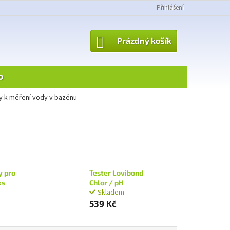
Přihlášení
NÁKUPNÍ
Prázdný košík
KOŠÍK
o
ry k měření vody v bazénu
y pro
Tester Lovibond
ks
Chlor / pH
Skladem
539 Kč