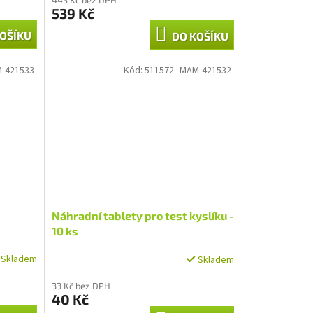
539 Kč
OŠÍKU
DO KOŠÍKU
-421533-
Kód:
511572--MAM-421532-
Náhradní tablety pro test kyslíku -
10 ks
Skladem
Skladem
33 Kč bez DPH
40 Kč