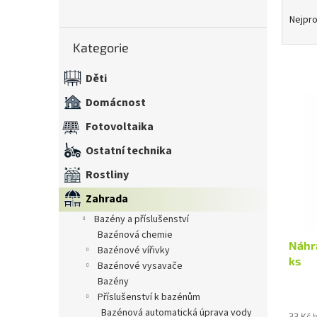
Ř
n
a
Nejpro
e
z
Přeskočit
l
Kategorie
kategorie
e
n
Děti
í
V
p
Domácnost
ý
r
p
Fotovoltaika
o
i
d
Ostatní technika
s
u
p
k
Rostliny
r
t
Zahrada
o
ů
d
bazény a příslušenství
u
bazénová chemie
Náhra
k
bazénové vířivky
ks
t
bazénové vysavače
ů
bazény
příslušenství k bazénům
bazénová automatická úprava vody
33 Kč 