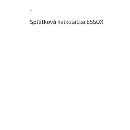
a
×
t
í
Splátková kalkulačka ESSOX