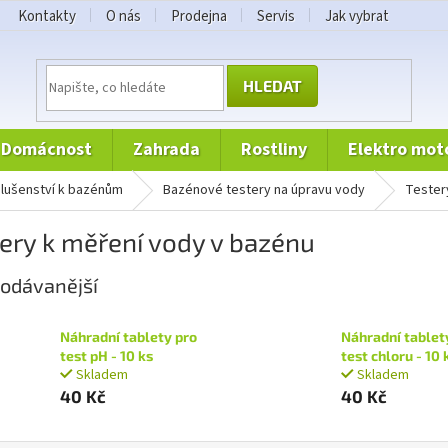
Kontakty
O nás
Prodejna
Servis
Jak vybrat
HLEDAT
domácnost
zahrada
rostliny
elektro mot
íslušenství k bazénům
bazénové testery na úpravu vody
Teste
ery k měření vody v bazénu
odávanější
Náhradní tablety pro
Náhradní tablet
test pH - 10 ks
test chloru - 10 
Skladem
Skladem
40 Kč
40 Kč