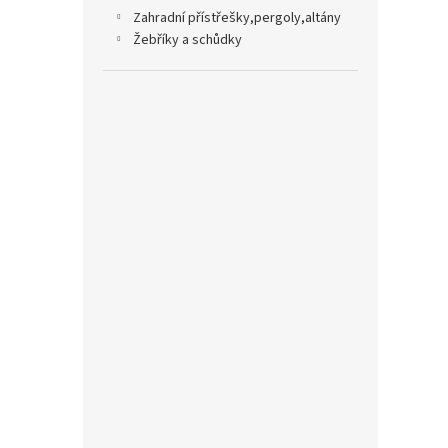
zahradní přístřešky,pergoly,altány
žebříky a schůdky