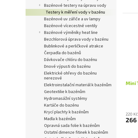
bazénové testery na úpravu vody
testery k měření vody v bazénu
bazénové uv zářiče a uv lampy
bazénové vícecestné ventily
bazénové výměníky heat line
bezchlorová úprava vody v bazénu
bublinkové a perličkové atrakce
čerpadla do bazénů
dávkovače chlóru do bazénu
dnové výpusti do bazénu
elektrické ohřevy do bazénu
nerezové
Mini 
elektroinstalační materiál k bazénům
geotextilie k bazénům
hydromasážní systémy
kartáče do bazénu
krycí plachty k bazénům
220 Kč
madla k bazénům
266
opravná sada folie k bazénům
ostatní dimenze fitinek k bazénům