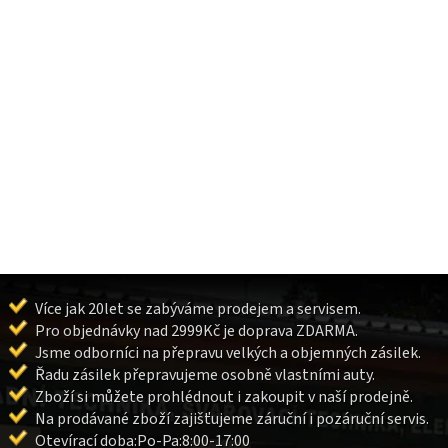
Více jak 20let se zabýváme prodejem a servisem.
Pro objednávky nad 2999Kč je doprava ZDARMA.
Jsme odborníci na přepravu velkých a objemných zásilek.
Řadu zásilek přepravujeme osobně vlastními auty.
Zboží si můžete prohlédnout i zakoupit v naší prodejně.
Na prodávané zboží zajišťujeme záruční i pozáruční servis.
Otevírací doba:Po-Pa:8:00-17:00