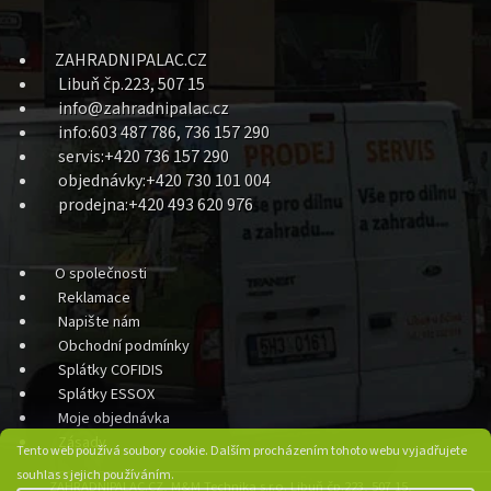
ZAHRADNIPALAC.CZ
Libuň čp.223, 507 15
info@zahradnipalac.cz
info:603 487 786, 736 157 290
servis:+420 736 157 290
objednávky:+420 730 101 004
prodejna:+420 493 620 976
O společnosti
Reklamace
Napište nám
Obchodní podmínky
Splátky COFIDIS
Splátky ESSOX
Moje objednávka
Zásady
Tento web používá soubory cookie. Dalším procházením tohoto webu vyjadřujete
souhlas s jejich používáním.
ZAHRADNIPALAC.CZ, M&M Technika s.r.o. Libuň čp.223, 507 15,