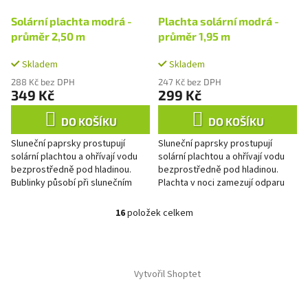
Solární plachta modrá -
Plachta solární modrá -
průměr 2,50 m
průměr 1,95 m
Skladem
Skladem
288 Kč bez DPH
247 Kč bez DPH
349 Kč
299 Kč
DO KOŠÍKU
DO KOŠÍKU
Sluneční paprsky prostupují
Sluneční paprsky prostupují
solární plachtou a ohřívají vodu
solární plachtou a ohřívají vodu
bezprostředně pod hladinou.
bezprostředně pod hladinou.
Bublinky působí při slunečním
Plachta v noci zamezují odparu
záření jako čočky a tím zvyšují
vody, chemických prostředků a
teplotu vody. V noci...
ochlazování vody. Solární...
16
položek celkem
O
v
l
Z
á
á
d
Vytvořil Shoptet
p
a
a
c
t