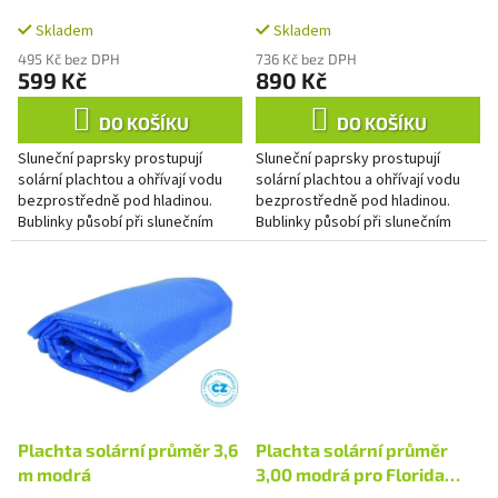
k
hladiny 3,6 m
hladiny 4,5 m
t
Skladem
Skladem
ů
495 Kč bez DPH
736 Kč bez DPH
599 Kč
890 Kč
DO KOŠÍKU
DO KOŠÍKU
Sluneční paprsky prostupují
Sluneční paprsky prostupují
solární plachtou a ohřívají vodu
solární plachtou a ohřívají vodu
bezprostředně pod hladinou.
bezprostředně pod hladinou.
Bublinky působí při slunečním
Bublinky působí při slunečním
záření jako čočky a tím zvyšují
záření jako čočky a tím zvyšují
teplotu vody. V noci...
teplotu vody. V noci...
Plachta solární průměr 3,6
Plachta solární průměr
m modrá
3,00 modrá pro Florida