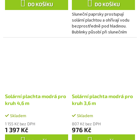
DO KOŠÍKU
DO KOŠÍKU
Sluneční paprsky prostupují
solární plachtou a ohřívají vodu
bezprostředně pod hladinou.
Bublinky působí při slunečním
záření jako čočky a tím zvyšují
teplotu vody. V noci...
Solární plachta modrá pro
Solární plachta modrá pro
kruh 4,6 m
kruh 3,6 m
Skladem
Skladem
1 155 Kč bez DPH
807 Kč bez DPH
1 397 Kč
976 Kč