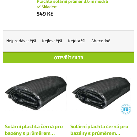
Plachta solární průměr 3,6 m modrá
Skladem
549 Kč
Ř
a
Nejprodávanější
Nejlevnější
Nejdražší
Abecedně
z
e
OTEVŘÍT FILTR
n
í
V
p
ý
r
p
o
i
d
s
u
p
k
r
t
o
ů
d
Solární plachta černá pro
Solární plachta černá pro
u
bazény s průměrem
bazény s průměrem